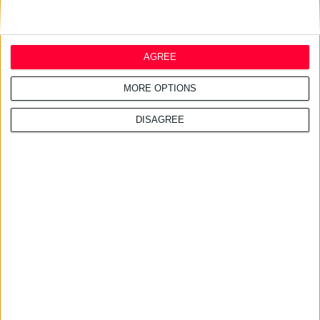
5/2/2010
IKLEN MELANO EXPERT
AGREE
Προϊόν καταπολέμησης των καφέ κηλίδων του δέρματος.
MORE OPTIONS
DISAGREE
5/2/2010
HERΒ GLOSS COLORANT