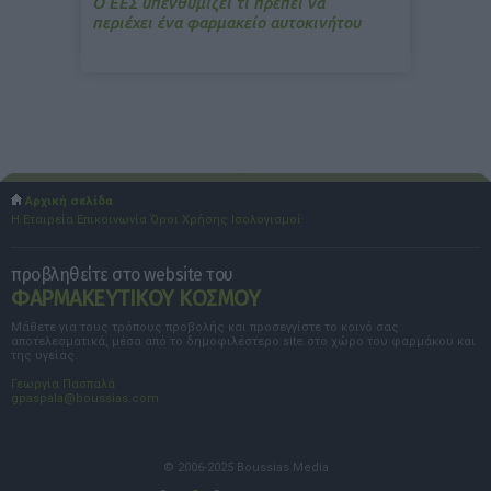
Ο ΕΕΣ υπενθυμίζει τι πρέπει να
περιέχει ένα φαρμακείο αυτοκινήτου
Αρχική σελίδα
Η Εταιρεία
Επικοινωνία
Όροι Χρήσης
Ισολογισμοί
προβληθείτε στο website του
ΦΑΡΜΑΚΕΥΤΙΚΟΥ ΚΟΣΜΟΥ
Μάθετε για τους τρόπους προβολής και προσεγγίστε το κοινό σας
αποτελεσματικά, μέσα από το δημοφιλέστερο site στο χώρο του φαρμάκου και
της υγείας.
Γεωργία Πασπαλά
gpaspala@boussias.com
© 2006-2025 Boussias Media