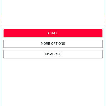
26/2/2010
ANTI-HAIR LOSS COLOR REPAIR
Μια διατροφική σύνθεση για βαµµένα µαλλιά που αναδεικνύει το
AGREE
χρώµα τους και τα προστατεύει, καταπολεµώντας ταυτόχρονα την
τριχόπτωση.
MORE OPTIONS
DISAGREE