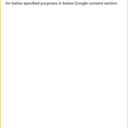
for below specified purposes in below Google consent section.
26/2/2010
ΜΑΝΤΑΡΙΝΙ LIP BUTTER STICK
Ενυδάτωση και αντηλιακή προστασία στα ταλαιπωρημένα χείλη.