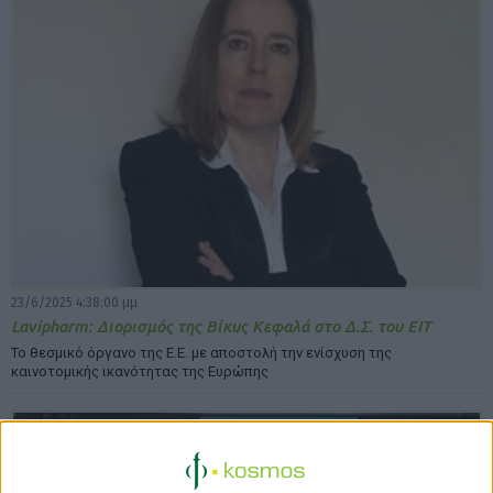
23/6/2025 4:38:00 μμ
Lavipharm: Διορισμός της Βίκυς Κεφαλά στο Δ.Σ. του EIT
Το θεσμικό όργανο της Ε.Ε. με αποστολή την ενίσχυση της
καινοτομικής ικανότητας της Ευρώπης