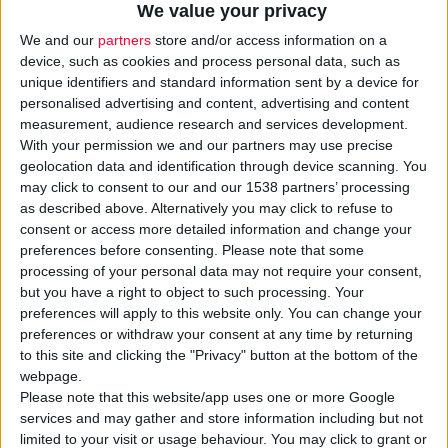
We value your privacy
We and our
partners
store and/or access information on a
device, such as cookies and process personal data, such as
unique identifiers and standard information sent by a device for
personalised advertising and content, advertising and content
measurement, audience research and services development.
With your permission we and our partners may use precise
geolocation data and identification through device scanning. You
may click to consent to our and our 1538 partners’ processing
as described above. Alternatively you may click to refuse to
consent or access more detailed information and change your
20/6/2025 4:46:31 μμ
preferences before consenting.
Please note that some
Όμιλος ΣΥΦΑ Θεσσαλονίκης: Ολοκληρώθηκε το 5ο
processing of your personal data may not require your consent,
SYFALearning σε συνεργασία με τη Servier
but you have a right to object to such processing. Your
Με θέμα: «Ο ρόλος του φαρμακοποιού στη διαχείριση των ασθενών με
preferences will apply to this website only. You can change your
φλεβικές παθήσεις»
preferences or withdraw your consent at any time by returning
to this site and clicking the "Privacy" button at the bottom of the
webpage.
Please note that this website/app uses one or more Google
services and may gather and store information including but not
limited to your visit or usage behaviour. You may click to grant or