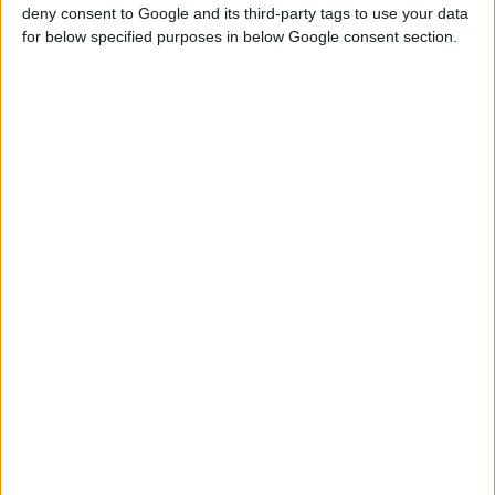
deny consent to Google and its third-party tags to use your data
for below specified purposes in below Google consent section.
19/6/2025 3:09:39 μμ
AstraZeneca: Επένδυση 5,3 δισ. δολαρίων για μια ΑΙ
πλατφόρμα
Στόχος η ανακάλυψη νέων φαρμάκων για χρόνιες παθήσεις