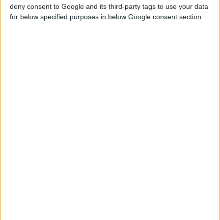
deny consent to Google and its third-party tags to use your data
for below specified purposes in below Google consent section.
7/10/2015 12:27:19 μμ
Ξεκινάει άμεσα την περιοδεία του ένας κινητός μαστογράφος!
Νέα δράση της ELPEN σε συνεργασία με την Ελληνική Αντικαρκινική
Εταιρεία