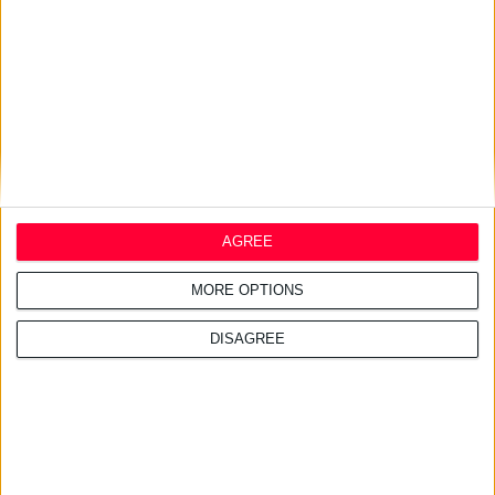
30/9/2015 10:09:57 πμ
AGREE
Ανεβαίνει η αγορά των βιο-ομοειδών φαρμάκων
Ενδεχομένως να αντικαταστήσουν το 70% των χημικών φαρμάκων στα
MORE OPTIONS
επόμενα 20 χρόνια
DISAGREE