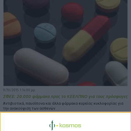
9/10/2015 1:14:00 μμ
ΣΦΕΕ: 20.000 φάρμακα προς το ΚΕΕΛΠΝΟ για τους πρόσφυγες
Αντιβιοτικά, παυσίπονα και άλλα φάρμακα ευρείας κυκλοφορίας για
την ανακούφιση των ασθενών