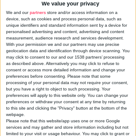
We value your privacy
We and our
partners
store and/or access information on a
device, such as cookies and process personal data, such as
unique identifiers and standard information sent by a device for
personalised advertising and content, advertising and content
measurement, audience research and services development.
With your permission we and our partners may use precise
geolocation data and identification through device scanning. You
may click to consent to our and our 1538 partners’ processing
as described above. Alternatively you may click to refuse to
consent or access more detailed information and change your
preferences before consenting.
Please note that some
7/10/2015 1:32:00 μμ
processing of your personal data may not require your consent,
ΤαιριάΖουμε και με ανθρώπους με αναπηρίες
but you have a right to object to such processing. Your
3ήμερο εκδηλώσεων ευαισθητοποίησης κοινού για τη
preferences will apply to this website only. You can change your
διαφορετικότητα
preferences or withdraw your consent at any time by returning
to this site and clicking the "Privacy" button at the bottom of the
webpage.
Please note that this website/app uses one or more Google
services and may gather and store information including but not
limited to your visit or usage behaviour. You may click to grant or