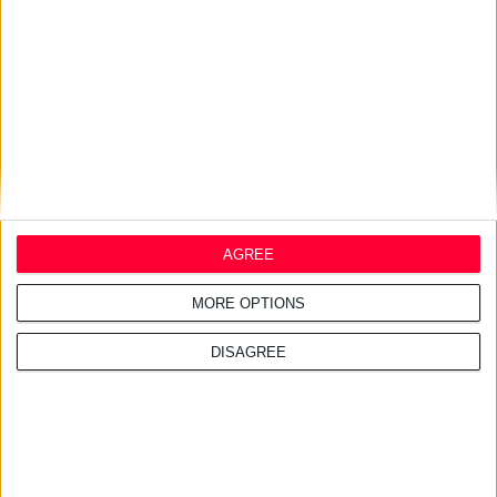
13/1/2010
ΠΦΣ: «Οι φαρμακοποιοί δεν έχουν καμιά σχέση με τα
AGREE
κυκλώματα των νοσοκομείων»
Απάντηση σε δημοσίευμα της εφημερίδας «Ελευθεροτυπία»
MORE OPTIONS
DISAGREE