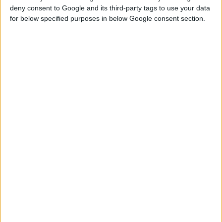
deny consent to Google and its third-party tags to use your data
for below specified purposes in below Google consent section.
15/1/2010
«Η φαρμακευτική αγορά στη νέα δεκαετία. Εξέλιξη ή
ανατροπή;»
7ο Συνέδριο Φαρμακευτικού Μάρκετινγκ από την Ε.Ε.Φα.Μ. και
εορτασμός των 20 χρόνων από την ίδρυσή της