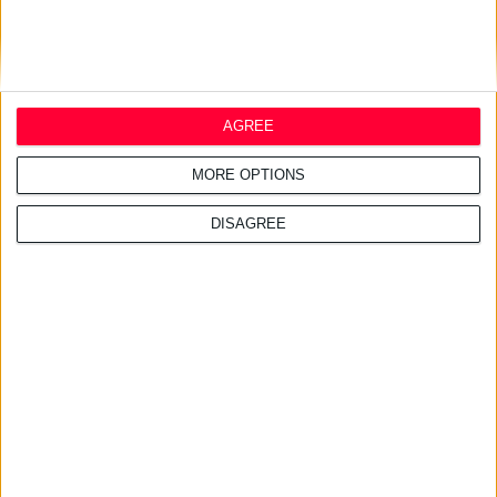
28/7/2026 4:21:24 μμ
Ντροπή για τη χώρα οι
ελλείψεις φαρμάκων στις
τουριστικές περιοχές
AGREE
MORE OPTIONS
DISAGREE
27/7/2026 3:54:33 μμ
Δωρεάν εφαρμογή για τα
εφημερεύοντα φαρμακεία