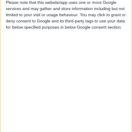
Please note that this website/app uses one or more Google
αποδίδουν τη δαπάνη που αφορά στα συμπληρώματα
services and may gather and store information including but not
διατροφής ABDEK soft caps και COQ-10
μόνο εφ' όσον
limited to your visit or usage behaviour. You may click to grant or
έχουν προσκομισθεί τα κάτωθι δικαιολογητικά
:
deny consent to Google and its third-party tags to use your data
for below specified purposes in below Google consent section.
Ιατρική γνωμάτευση
από θεράποντα ιατρό σχετικής με τη
νόσο ειδικότητας στην οποία θα αναφέρεται:
1. η πάθηση για την οποία συστήνεται η χορήγησή τους
2. το χρονικό διάστημα της αγωγής
3. η αναγκαία ανά μήνα ποσότητα
Παραπεμπτικό
από ιατρό του ΙΚΑ-ΕΤΑΜ και βιβλιάριο
υγείας στα οποία θα έχει καταχωρηθεί το είδος και η
αναγκαία ανά μήνα ποσότητα
Επιστολή γνωστοποίησης του υπευθύνου
κυκλοφορίας προς τον Εθνικό Οργανισμό Φαρμάκων
με
τον αντίστοιχο αριθμό πρωτοκόλλου σύμφωνα με τα
οριζόμενα στο άρθρο 10 της απόφασης Υ1/Γ.Π. 127962/03,