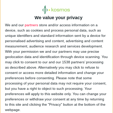
ΘΕΜΑ: «Σχετικά με την απόδοση δαπάνης για την αγορά
συμπληρωμάτων διατροφής»
We value your privacy
We and our
partners
store and/or access information on a
Σχετικά:
device, such as cookies and process personal data, such as
unique identifiers and standard information sent by a device for
1. Έγγραφο με αριθμό πρωτοκόλλου Γ55/593/23-10-2007 της
personalised advertising and content, advertising and content
Φαρμακευτικής Διεύθυνσης (το οποίο αντικαθίσταται).
measurement, audience research and services development.
2. Έγγραφο με αριθμό πρωτοκόλλου Γ55/578/06-06-2007 της
With your permission we and our partners may use precise
Φαρμακευτικής Διεύθυνσης (το οποίο αντικαθίσταται).
geolocation data and identification through device scanning. You
may click to consent to our and our 1538 partners’ processing
3. Έγγραφο με αριθμό πρωτοκόλλου Γ55/557/1-1-07 της
as described above. Alternatively you may click to refuse to
Φαρμακευτικής Διεύθυνσης.
consent or access more detailed information and change your
4. Εναρμόνιση της Εθνικής Νομοθεσίας προς την αντίστοιχη
preferences before consenting.
Please note that some
Κοινοτική ΟΔ/2002/46/ΕΚ σχετικά με τα συμπληρώματα
processing of your personal data may not require your consent,
but you have a right to object to such processing. Your
διατροφής (απόφαση Υ1/Γ.Π. 127962/03, ΦΕΚ 395/Β'/2004).
preferences will apply to this website only. You can change your
preferences or withdraw your consent at any time by returning
Σε συνέχεια των ανωτέρω σχετικών σάς ενημερώνουμε ότι
οι
to this site and clicking the "Privacy" button at the bottom of the
αρμόδιες Υπηρεσίες του Ιδρύματος μπορούν να
webpage.