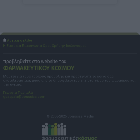
Αρχική σελίδα
Η Εταιρεία
Επικοινωνία
Όροι Χρήσης
Ισολογισμοί
προβληθείτε στο website του
ΦΑΡΜΑΚΕΥΤΙΚΟΥ ΚΟΣΜΟΥ
Μάθετε για τους τρόπους προβολής και προσεγγίστε το κοινό σας
αποτελεσματικά, μέσα από το δημοφιλέστερο site στο χώρο του φαρμάκου και
της υγείας.
Γεωργία Πασπαλά
gpaspala@boussias.com
© 2006-2025 Boussias Media