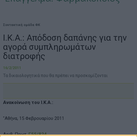
Συντακτική ομάδα ΦΚ
Ι.Κ.Α.: Απόδοση δαπάνης για την
αγορά συμπληρωμάτων
διατροφής
16/2/2011
Τα δικαιολογητικά που θα πρέπει να προσκομίζονται
Ανακοίνωση του Ι.Κ.Α.:
"Αθήνα, 15 Φεβρουαρίου 2011
Αριθ. Πρωτ.
Γ55/824