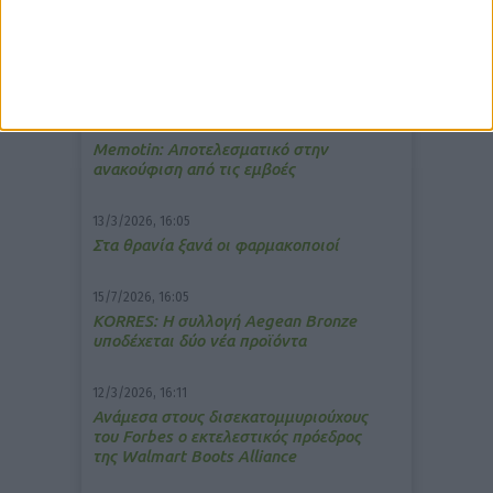
δημοφιλέστερα άρθρα
7/4/2026, 17:25
Memotin: Αποτελεσματικό στην
ανακούφιση από τις εμβοές
13/3/2026, 16:05
Στα θρανία ξανά οι φαρμακοποιοί
15/7/2026, 16:05
ΚΟRRES: Η συλλογή Aegean Bronze
υποδέχεται δύο νέα προϊόντα
12/3/2026, 16:11
Ανάμεσα στους δισεκατομμυριούχους
του Forbes o εκτελεστικός πρόεδρος
της Walmart Boots Alliance