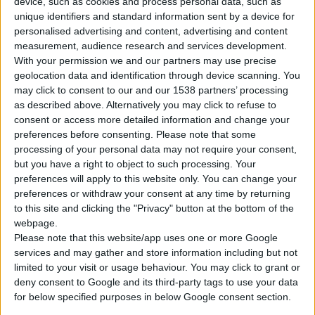
device, such as cookies and process personal data, such as
unique identifiers and standard information sent by a device for
personalised advertising and content, advertising and content
measurement, audience research and services development.
With your permission we and our partners may use precise
geolocation data and identification through device scanning. You
Από σήμερα 21 Νοεμβρίου τίθεται σε ισχύ η αναθεωρημένη
may click to consent to our and our 1538 partners’ processing
απόφαση του
ΕΟΦ
για την απαγόρευση
παράλληλων εξαγωγών
as described above. Alternatively you may click to refuse to
και ενδοκοινοτικής διακίνησης σε 89 φαρμακευτικά σκευάσματα.
consent or access more detailed information and change your
preferences before consenting.
Please note that some
processing of your personal data may not require your consent,
Στη λίστα περιλαμβάνονται οι συνήθεις κατηγορίες
ελλειπτικών
but you have a right to object to such processing. Your
φαρμάκων
, όπως αντιβιοτικά, αντιδιαβητικά φάρμακα και
preferences will apply to this website only. You can change your
εμβόλια, αντιπηκτικά, ηπαρίνες, ογκολογικές θεραπείες,
preferences or withdraw your consent at any time by returning
αντιψυχωτικά, κολλύρια κ.ά. Όπως αναφέρεται στην ανακοίνωση,
to this site and clicking the "Privacy" button at the bottom of the
η επιλογή των φαρμάκων που τίθενται υπό απαγόρευση γίνεται
webpage.
Please note that this website/app uses one or more Google
μετά από αξιολόγηση των στοιχείων επάρκειας της αγοράς.
services and may gather and store information including but not
Αξίζει να σημειωθεί ότι συγκριτικά με την προηγούμενη
limited to your visit or usage behaviour. You may click to grant or
αντίστοιχη απόφαση (στα τέλη Αυγούστου) η τωρινή
deny consent to Google and its third-party tags to use your data
περιλαμβάνει ελαφρώς λιγότερα σκευάσματα (89 έναντι 95), παρά
for below specified purposes in below Google consent section.
τα διαχρονικά αιτήματα του κλάδου των φαρμακοποιών για τον