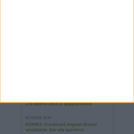
δημοφιλέστερα άρθρα
7/4/2026, 17:25
Memotin: Αποτελεσματικό στην
ανακούφιση από τις εμβοές
13/3/2026, 16:05
Στα θρανία ξανά οι φαρμακοποιοί
15/7/2026, 16:05
ΚΟRRES: Η συλλογή Aegean Bronze
υποδέχεται δύο νέα προϊόντα