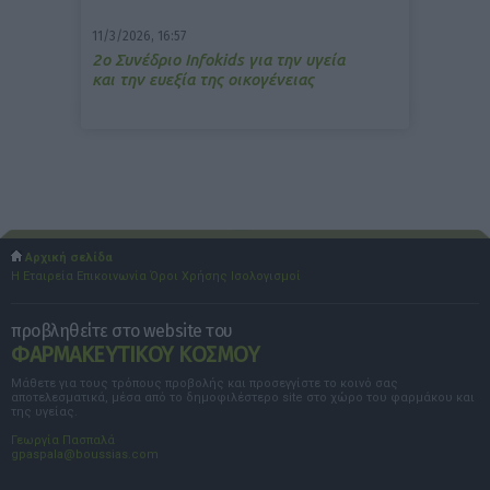
11/3/2026, 16:57
2ο Συνέδριο Infokids για την υγεία
και την ευεξία της οικογένειας
Αρχική σελίδα
Η Εταιρεία
Επικοινωνία
Όροι Χρήσης
Ισολογισμοί
προβληθείτε στο website του
ΦΑΡΜΑΚΕΥΤΙΚΟΥ ΚΟΣΜΟΥ
Μάθετε για τους τρόπους προβολής και προσεγγίστε το κοινό σας
αποτελεσματικά, μέσα από το δημοφιλέστερο site στο χώρο του φαρμάκου και
της υγείας.
Γεωργία Πασπαλά
gpaspala@boussias.com