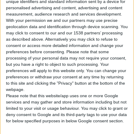
unique identifiers and standard information sent by a device for
personalised advertising and content, advertising and content
measurement, audience research and services development.
With your permission we and our partners may use precise
geolocation data and identification through device scanning. You
may click to consent to our and our 1538 partners’ processing
as described above. Alternatively you may click to refuse to
Μετά τη δημοσίευση σε ΦΕΚ του
Ν. 5302/26
, ο
ΕΟΦ
consent or access more detailed information and change your
ενημερώνει οικονομικούς φορείς και κοινό ότι σύμφωνα με το
preferences before consenting.
Please note that some
processing of your personal data may not require your consent,
νέο ρυθμιστικό πλαίσιο απαγορεύεται καθολικά εντός της
but you have a right to object to such processing. Your
ελληνικής επικράτειας κάθε μορφής
λιανική πώληση
,
preferences will apply to this website only. You can change your
διακίνηση και διάθεση ξηρού
άνθους κάνναβης
, ανεξαρτήτως
preferences or withdraw your consent at any time by returning
περιεκτικότητας σε THC και σε άλλα κανναβινοειδή, που
to this site and clicking the "Privacy" button at the bottom of the
προέρχεται από την καλλιέργεια ποικιλιών του είδους
webpage.
Please note that this website/app uses one or more Google
Cannabis Sativa L, είτε σε επεξεργασμένη είτε σε ακατέργαστη
services and may gather and store information including but not
μορφή.
limited to your visit or usage behaviour. You may click to grant or
deny consent to Google and its third-party tags to use your data
Ο Οργανισμός επισημαίνει ότι η ρύθμιση είναι άμεσης
for below specified purposes in below Google consent section.
εφαρμογής και προειδοποιεί ότι θα πραγματοποιούνται