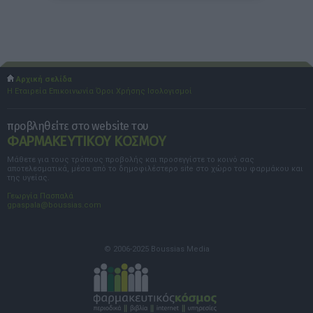
Αρχική σελίδα
Η Εταιρεία
Επικοινωνία
Όροι Χρήσης
Ισολογισμοί
προβληθείτε στο website του
ΦΑΡΜΑΚΕΥΤΙΚΟΥ ΚΟΣΜΟΥ
Μάθετε για τους τρόπους προβολής και προσεγγίστε το κοινό σας
αποτελεσματικά, μέσα από το δημοφιλέστερο site στο χώρο του φαρμάκου και
της υγείας.
Γεωργία Πασπαλά
gpaspala@boussias.com
© 2006-2025 Boussias Media