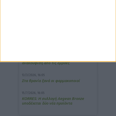
δημοφιλέστερα άρθρα
10/3/2026, 16:44
Πρόστιμο σε φαρμακείο για τη
μετάδοση μουσικής;
7/4/2026, 17:25
Memotin: Αποτελεσματικό στην
ανακούφιση από τις εμβοές
13/3/2026, 16:05
Στα θρανία ξανά οι φαρμακοποιοί
15/7/2026, 16:05
ΚΟRRES: Η συλλογή Aegean Bronze
υποδέχεται δύο νέα προϊόντα