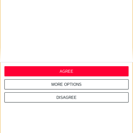
27/7/2026 3:54:33 μμ
Δωρεάν εφαρμογή για τα
εφημερεύοντα φαρμακεία
AGREE
MORE OPTIONS
DISAGREE