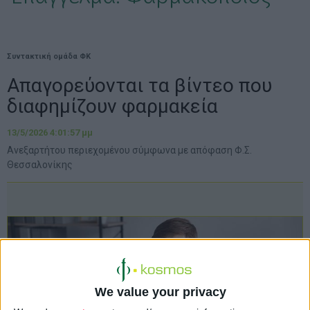
Συντακτική ομάδα ΦΚ
Απαγορεύονται τα βίντεο που
διαφημίζουν φαρμακεία
13/5/2026 4:01:57 μμ
Ανεξαρτήτου περιεχομένου σύμφωνα με απόφαση Φ.Σ.
Θεσσαλονίκης
We value your privacy