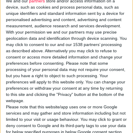
We and our
partners
store and/or access information on a
device, such as cookies and process personal data, such as
unique identifiers and standard information sent by a device for
personalised advertising and content, advertising and content
measurement, audience research and services development.
With your permission we and our partners may use precise
geolocation data and identification through device scanning. You
Τα αναρτημένα στο διαδίκτυο βίντεο που δείχνουν ή αφορούν
may click to consent to our and our 1538 partners’ processing
το φαρμακείο, πρέπει να διαγραφούν, επισημαίνει το Δ.Σ. του
as described above. Alternatively you may click to refuse to
Φ.Σ. Θεσσαλονίκης
, καθώς παραβαίνουν το ισχύον ρυθμιστικό
consent or access more detailed information and change your
πλαίσιο.
preferences before consenting.
Please note that some
processing of your personal data may not require your consent,
but you have a right to object to such processing. Your
Ειδικότερα, σύμφωνα με τα συμπεράσματα της τελευταίας
preferences will apply to this website only. You can change your
συνεδρίασης του Δ.Σ., τα
βίντεο
,
ανεξαρτήτως
preferences or withdraw your consent at any time by returning
περιεχομένου
, που είναι γυρισμένα από οποιονδήποτε στον
to this site and clicking the "Privacy" button at the bottom of the
webpage.
χώρο του φαρμακείου ή σχετίζονται με αυτό ή αναφέρονται σε
Please note that this website/app uses one or more Google
αυτό ή εμφανίζονται σε οποιαδήποτε ιστοσελίδα, συνιστούν
services and may gather and store information including but not
άμεση ή έμμεση
διαφήμιση φαρμακείου
, γεγονός που
limited to your visit or usage behaviour. You may click to grant or
απαγορεύεται ρητά από την ισχύουσα φαρμακευτική
deny consent to Google and its third-party tags to use your data
for below specified purposes in below Google consent section.
νομοθεσία.