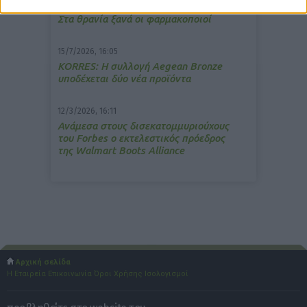
13/3/2026, 16:05
Στα θρανία ξανά οι φαρμακοποιοί
15/7/2026, 16:05
ΚΟRRES: Η συλλογή Aegean Bronze
υποδέχεται δύο νέα προϊόντα
12/3/2026, 16:11
Ανάμεσα στους δισεκατομμυριούχους
του Forbes o εκτελεστικός πρόεδρος
της Walmart Boots Alliance
Αρχική σελίδα
Η Εταιρεία
Επικοινωνία
Όροι Χρήσης
Ισολογισμοί