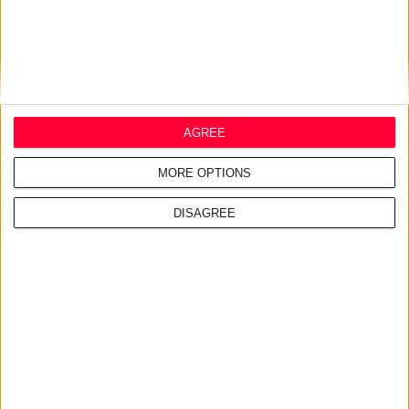
δυσκοιλιότητα οφείλεται στα φάρμακα πρέπει να ενημερωθεί
ο θεράπων ιατρός ο οποίος θα κρίνει την πορεία. Σε κάθε
περίπτωση πρέπει αποφεύγεται η αυθαίρετη λήψη καθαρτικών,
εκτός εάν τα συστήσει ο γιατρός, ο οποίος μπορεί να
προτείνει και τη λήψη συμπληρωμάτων φυτικών ινών, ή ένα
μαλακτικό κοπράνων, εάν το κρίνει απαραίτητο», επισημαίνει ο
AGREE
Δρ. Αναστάσιος Ξιάρχος.
MORE OPTIONS
DISAGREE
Διαβάστε επίσης
22/7/2026 4:51:38 μμ
Ενισχύεται η συνεργασία Ελλάδας & Κύπρου στον τομέα του
φαρμάκου