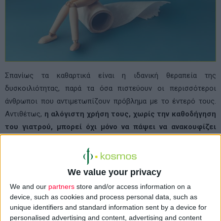
Σπανίως τα καθαρτικά είναι η ιδανική θεραπεία της
δυσκοιλιότητας, παρά τα όσα πιστεύουν οι περισσότεροι
άνθρωποι που αντιμετωπίζουν πρόβλημα με το έντερό τους.
Αντιθέτως,
η αλόγιστη χρήση τους, χωρίς την καθοδήγηση
του γιατρού, μπορεί όχι μόνο να πάψει να ανακουφίζει
τους ασθενείς αλλά να οδηγήσει και σε σοβαρά
προβλήματα υγείας.
We value your privacy
«Συχνά στην τηλεόραση και στα περιοδικά διαφημίζονται
We and our
partners
store and/or access information on a
προϊόντα που υπόσχονται, αληθώς, ανακούφιση από τα
device, such as cookies and process personal data, such as
συμπτώματα της δυσκοιλιότητας. Ωστόσο, οι ασθενείς δεν
unique identifiers and standard information sent by a device for
γνωρίζουν τις επιπτώσεις της παρατεταμένης λήψης τους,
personalised advertising and content, advertising and content