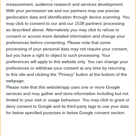
measurement, audience research and services development.
αφού τις περισσότερες φορές αγοράζουν τέτοιου είδους
With your permission we and our partners may use precise
φάρμακα εν αγνοία του γιατρού τους, ο οποίος είναι ο μόνος
geolocation data and identification through device scanning. You
αρμόδιος για να αξιολογήσει την κατάσταση και να αποφασίσει
may click to consent to our and our 1538 partners’ processing
τη συνταγογράφηση των καθαρτικών», εξηγεί ο
γενικός
as described above. Alternatively you may click to refuse to
consent or access more detailed information and change your
χειρουργός Δρ. Αναστάσιος Ξιάρχος-
Διευθυντής της
preferences before consenting.
Please note that some
χειρουργικής κλινικής του Ομίλου Ιατρικού Αθηνών-Ιατρικού
processing of your personal data may not require your consent,
Περιστερίου και Πρόεδρος της Επιστημονικής Εταιρείας
but you have a right to object to such processing. Your
Ορθοπρωκτικής Χειρουργικής.
preferences will apply to this website only. You can change your
preferences or withdraw your consent at any time by returning
to this site and clicking the "Privacy" button at the bottom of the
«Εξάλλου, η δυσκοιλιότητα δεν είναι νόσος, αλλά αποτελεί
webpage.
σύμπτωμα κάποιας πεπτικής διαταραχής, η οποία επιλύεται
Please note that this website/app uses one or more Google
εύκολα τις περισσότερες φορές, ή προκαλείται από άλλους
services and may gather and store information including but not
λόγους, όπως η λήψη συγκεκριμένων φαρμάκων.
Οπότε η
limited to your visit or usage behaviour. You may click to grant or
deny consent to Google and its third-party tags to use your data
αντιμετώπιση πρέπει να προσδιοριστεί από την αιτία,
for below specified purposes in below Google consent section.
ώστε να υπάρχει αποτελεσματική και οριστική
θεραπεία».
Ένα καθοριστικό λάθος των ασθενών που χρησιμοποιούν