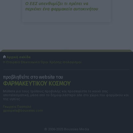
Ο ΕΕΣ υπενθυμίζει τι πρέπει να
περιέχει ένα φαρμακείο αυτοκινήτου
Αρχική σελίδα
Η Εταιρεία
Επικοινωνία
Όροι Χρήσης
Ισολογισμοί
προβληθείτε στο website του
ΦΑΡΜΑΚΕΥΤΙΚΟΥ ΚΟΣΜΟΥ
Μάθετε για τους τρόπους προβολής και προσεγγίστε το κοινό σας
αποτελεσματικά, μέσα από το δημοφιλέστερο site στο χώρο του φαρμάκου και
της υγείας.
Γεωργία Πασπαλά
gpaspala@boussias.com
© 2006-2025 Boussias Media