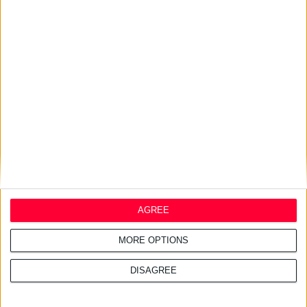
23/11/2007
Propoline hair care
AGREE
MORE OPTIONS
DISAGREE