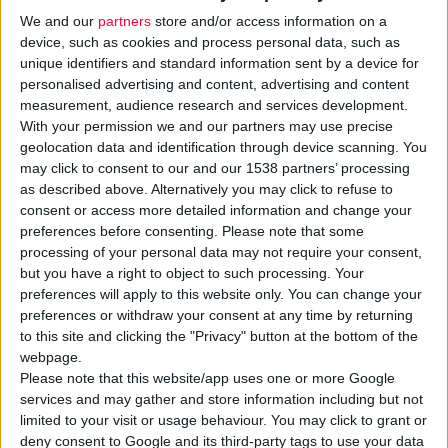
We and our
partners
store and/or access information on a
device, such as cookies and process personal data, such as
unique identifiers and standard information sent by a device for
personalised advertising and content, advertising and content
measurement, audience research and services development.
With your permission we and our partners may use precise
geolocation data and identification through device scanning. You
may click to consent to our and our 1538 partners’ processing
as described above. Alternatively you may click to refuse to
consent or access more detailed information and change your
preferences before consenting.
Please note that some
17/10/2011
processing of your personal data may not require your consent,
Π.Φ.Σ.: Πρόσκληση για συμμετοχή στην απεργία της 19ης
Οκτωβρίου
but you have a right to object to such processing. Your
preferences will apply to this website only. You can change your
Καθολική συμμετοχή των φαρμακευτικών συλλόγων
preferences or withdraw your consent at any time by returning
to this site and clicking the "Privacy" button at the bottom of the
webpage.
Please note that this website/app uses one or more Google
services and may gather and store information including but not
limited to your visit or usage behaviour. You may click to grant or
deny consent to Google and its third-party tags to use your data