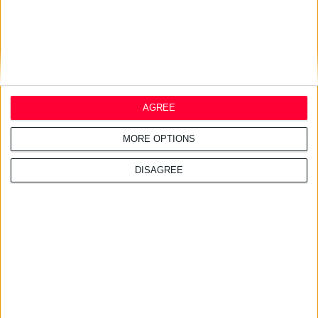
AGREE
10/10/2011
MORE OPTIONS
Νίκος Καράμπελας
Ροκάροντας στα FM της Καλαμάτας
DISAGREE