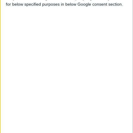
for below specified purposes in below Google consent section.
17/10/2011
Δημοσιεύτηκε στην Εφημερίδα της Κυβέρνησης η απόφαση για
το ωράριο
Αναλυτικά όλα όσα προβλέπει ο νόμος