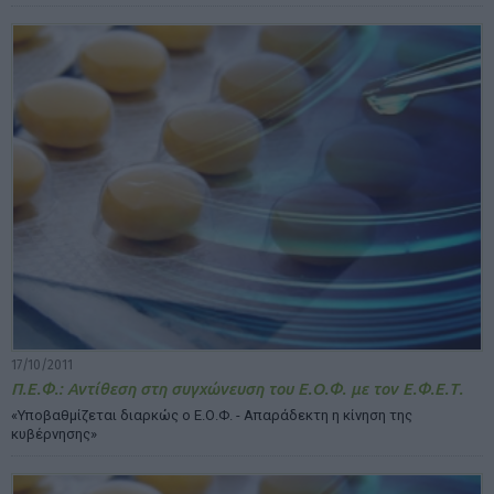
17/10/2011
Π.Ε.Φ.: Αντίθεση στη συγχώνευση του Ε.Ο.Φ. με τον Ε.Φ.Ε.Τ.
«Υποβαθμίζεται διαρκώς ο Ε.Ο.Φ. - Απαράδεκτη η κίνηση της
κυβέρνησης»