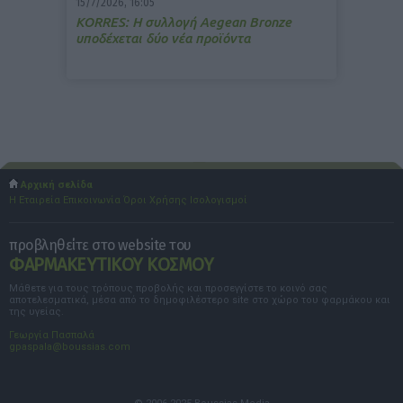
15/7/2026, 16:05
ΚΟRRES: Η συλλογή Aegean Bronze
υποδέχεται δύο νέα προϊόντα
Αρχική σελίδα
Η Εταιρεία
Επικοινωνία
Όροι Χρήσης
Ισολογισμοί
προβληθείτε στο website του
ΦΑΡΜΑΚΕΥΤΙΚΟΥ ΚΟΣΜΟΥ
Μάθετε για τους τρόπους προβολής και προσεγγίστε το κοινό σας
αποτελεσματικά, μέσα από το δημοφιλέστερο site στο χώρο του φαρμάκου και
της υγείας.
Γεωργία Πασπαλά
gpaspala@boussias.com