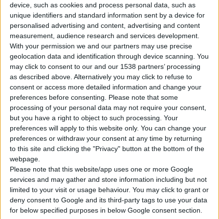
device, such as cookies and process personal data, such as
unique identifiers and standard information sent by a device for
personalised advertising and content, advertising and content
measurement, audience research and services development.
With your permission we and our partners may use precise
Με
15% ανάπτυξη
κινήθηκαν τα λεγόμενα «
beauty»
geolocation data and identification through device scanning. You
συμπληρώματα διατροφής
την περίοδο 2019-2024, σύμφωνα
may click to consent to our and our 1538 partners’ processing
as described above. Alternatively you may click to refuse to
με πρόσφατη ανάλυση της
Innova Market Insights
, με την
consent or access more detailed information and change your
Ευρώπη να κατέχει μερίδιο 39% στα νέα λανσαρίσματα της
preferences before consenting.
Please note that some
κατηγορίας.
processing of your personal data may not require your consent,
but you have a right to object to such processing. Your
preferences will apply to this website only. You can change your
Σύμφωνα με τους αναλυτές, τα στοιχεία δείχνουν ότι η χρήση
preferences or withdraw your consent at any time by returning
αυτών των σκευασμάτων εξελίσσεται από μια απλή τάση σε
to this site and clicking the "Privacy" button at the bottom of the
ξεκάθαρη αλλαγή στη ρουτίνα ομορφιάς. Ενδεικτικά είναι τα
webpage.
αποτελέσματα έρευνας της
Euromonitor
για το 2025 που
Please note that this website/app uses one or more Google
services and may gather and store information including but not
έδειξε ότι το 27% των γυναικών 45-59 ετών λαμβάνουν
limited to your visit or usage behaviour. You may click to grant or
συμπλήρωμα διατροφής για την υγεία του δέρματος, μια
deny consent to Google and its third-party tags to use your data
αύξηση κατά 25% από το 2024, ενώ η κατηγορία επεκτείνεται
for below specified purposes in below Google consent section.
σταδιακά και στις μικρότερες ηλικίες. Έως το 2034