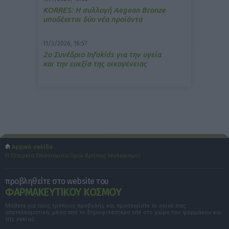
ΚΟRRES: Η συλλογή Aegean Bronze
υποδέχεται δύο νέα προϊόντα
11/3/2026, 16:57
2ο Συνέδριο Infokids για την υγεία
και την ευεξία της οικογένειας
Αρχική σελίδα
Η Εταιρεία
Επικοινωνία
Όροι Χρήσης
Ισολογισμοί
προβληθείτε στο website του
ΦΑΡΜΑΚΕΥΤΙΚΟΥ ΚΟΣΜΟΥ
Μάθετε για τους τρόπους προβολής και προσεγγίστε το κοινό σας
αποτελεσματικά, μέσα από το δημοφιλέστερο site στο χώρο του φαρμάκου και
της υγείας.