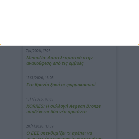
δημοφιλέστερα άρθρα
7/4/2026, 17:25
Memotin: Αποτελεσματικό στην
ανακούφιση από τις εμβοές
13/3/2026, 16:05
Στα θρανία ξανά οι φαρμακοποιοί
15/7/2026, 16:05
ΚΟRRES: Η συλλογή Aegean Bronze
υποδέχεται δύο νέα προϊόντα
20/4/2026, 13:59
Ο ΕΕΣ υπενθυμίζει τι πρέπει να
περιέχει ένα φαρμακείο αυτοκινήτου