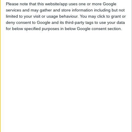
Please note that this website/app uses one or more Google
αναλύσουν τα θέματα της ιδιαίτερη
ς εφαρμογής του Γενικού
services and may gather and store information including but not
Κανονισμού Προστασίας Προσωπικών Δεδομένων (GDPR)
limited to your visit or usage behaviour. You may click to grant or
στον Τομέα της Υγείας, στον οποίο έχουμε συλλογή και
deny consent to Google and its third-party tags to use your data
επεξεργασία «ευαίσθητων δεδομένων».
for below specified purposes in below Google consent section.
Ο Κλεόβουλος Αλεξιάδης, Μέλος ΔΣ του Ε.Ο.Π.Υ.Υ. θα είναι ο
συντονιστής της Ημερίδας με ομιλητές τους κ.κ.:
Νικόλαος Νικολινάκος, Νομικός Σύμβουλος, Νομική εταιρία
«Νικολινάκος – Λάρδας & Συνεργάτες» και το θέμα της
ομιλίας του θα είναι ο «Ο νέος Γενικός Κανονισμός
Προστασίας Δεδομένων: οργάνωση και προετοιμασία για
την πλήρη συμμόρφωση με το νέο ρυθμιστικό πλαίσιο».
Γεώργιος Αγγούρης, Προϊστάμενος Δ/νσης Πληροφορικής
Ε.Ο.Π.Υ.Υ. με θέμα την «Ανάπτυξη πληροφοριακών
συστημάτων Ε.Ο.Π.Π.Υ.- Ασφάλεια δεδομένων».