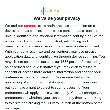
We value your privacy
We and our
partners
store and/or access information on a
device, such as cookies and process personal data, such as
unique identifiers and standard information sent by a device for
Ημερίδα με θέμα
«Προστασία Προσωπικών Δεδομένων –
personalised advertising and content, advertising and content
GDPR στο χώρο της Υγείας»
συνδιοργανώνουν η ΕΚΑΕ
measurement, audience research and services development.
(Ένωση Κέντρων Αποκατάστασης Ελλάδας), η ΠΕΙΚ (Πανελλήνια
With your permission we and our partners may use precise
geolocation data and identification through device scanning. You
Ένωση Ιδιωτικών Κλινικών) και η ΠΕΙΜΧΑ (Πανελλήνια Ένωση
may click to consent to our and our 1538 partners’ processing
Ιδιωτικών Μονάδων Χρόνιας Αιμοκάθαρσης),
την Τρίτη 20
as described above. Alternatively you may click to refuse to
Μαρτίου και ώρες 18:00 – 21:00, στο Athens Avenue Hotel
consent or access more detailed information and change your
(Λεωφόρος Συγγρού 182, Αθήνα).
preferences before consenting.
Please note that some
processing of your personal data may not require your consent,
but you have a right to object to such processing. Your
Στόχος της Ημερίδας είναι
να παρουσιαστεί ο νέος
preferences will apply to this website only. You can change your
Ευρωπαϊκός κανονισμός (ΕΕ) 2016/679 για την προστασία
preferences or withdraw your consent at any time by returning
των φυσικών προσώπων έναντι της επεξεργασίας των
to this site and clicking the "Privacy" button at the bottom of the
δεδομένων προσωπικού χαρακτήρα
. Οι ομιλητές θα
webpage.