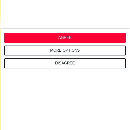
24/7/2026 1:44:19 μμ
AstraZeneca Ελλάδας &
AGREE
Κύπρου: Ο Σταύρος Ντογιάκος
αναλαμβάνει πρόεδρος και
MORE OPTIONS
CEO
DISAGREE
24/7/2026 1:41:29 μμ
Opella: Μεγάλη επένδυση $70
εκατ. στα προβιοτικά