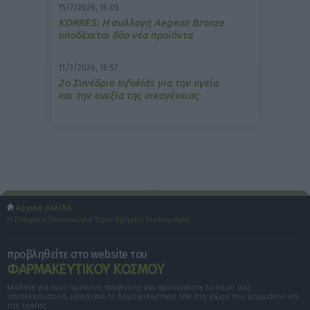
15/7/2026, 16:05
ΚΟRRES: Η συλλογή Aegean Bronze
υποδέχεται δύο νέα προϊόντα
11/3/2026, 16:57
2ο Συνέδριο Infokids για την υγεία
και την ευεξία της οικογένειας
Αρχική σελίδα
Η Εταιρεία
Επικοινωνία
Όροι Χρήσης
Ισολογισμοί
προβληθείτε στο website του
ΦΑΡΜΑΚΕΥΤΙΚΟΥ ΚΟΣΜΟΥ
Μάθετε για τους τρόπους προβολής και προσεγγίστε το κοινό σας
αποτελεσματικά, μέσα από το δημοφιλέστερο site στο χώρο του φαρμάκου και
της υγείας.