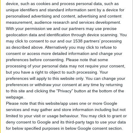
device, such as cookies and process personal data, such as
unique identifiers and standard information sent by a device for
personalised advertising and content, advertising and content
measurement, audience research and services development.
With your permission we and our partners may use precise
geolocation data and identification through device scanning. You
Τηλεδιάσκεψη με την
Ένωση Ασθενών Ελλάδας
may click to consent to our and our 1538 partners’ processing
πραγματοποίησε το Δ.Σ. του
ΠΦΣ
στο πλαίσιο της ενίσχυσης
as described above. Alternatively you may click to refuse to
consent or access more detailed information and change your
της συνεργασίας των δύο φορέων σε θέματα όπως η δημόσια
preferences before consenting.
Please note that some
υγεία, η ενημέρωση και εκπαίδευση ασθενών/φροντιστών και η
processing of your personal data may not require your consent,
ασφαλής και ορθολογική χρήση φαρμάκων.
but you have a right to object to such processing. Your
preferences will apply to this website only. You can change your
preferences or withdraw your consent at any time by returning
Επιβεβαιώθηκε η κοινή βούληση για την ανάπτυξη
to this site and clicking the "Privacy" button at the bottom of the
συντονισμένων
δράσεων
με επίκεντρο τον ασθενή, τη
webpage.
διαχείριση της νόσου, τη βελτίωση της ποιότητας ζωής, την
Please note that this website/app uses one or more Google
ενίσχυση της πρόληψης και της προαγωγής υγείας καθώς και
services and may gather and store information including but not
την υποστήριξη της προσήλωσης στη φαρμακευτική αγωγή.
limited to your visit or usage behaviour. You may click to grant or
deny consent to Google and its third-party tags to use your data
Συμφωνήθηκε η συγκρότηση
ομάδας εργασίας
για τη
for below specified purposes in below Google consent section.
συνδιοργάνωση στοχευμένων εκδηλώσεων και δράσεων με