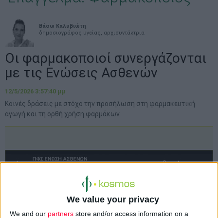
Βάσω Καλυβιώτη
δημοσιογράφος υγείας, αρχισυντάκτρια
Οι φαρμακοποιοί συνεργάζονται
με τις Ενώσεις Ασθενών
12/5/2026 3:57:40 μμ
Κοινές δράσεις με στόχο την προσήλωση στη φαρμακευτική
αγωγή και τη ορθή χρήση φαρμάκων
We value your privacy
We and our
partners
store and/or access information on a