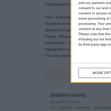
and our partners may
επιστημονικού, κοινωνικού και υγειον
consent to our and o
consent or access m
Όσοι συμμετέχουμε σε αυτή την προ
some processing of y
κοινωνία, στους ασθενείς, στους εργα
processing. Your pre
consent at any time b
αγώνες που αφορούσαν τόσο τη δημόσια
Please note that thi
λογική θέλουμε να πορευτούμε και
including but not lim
συνεργασία, δημοκρατικό διάλογο
its third-party tags
ανεξάρτητου ελληνικού φαρμακείου κ
Γιατί δεν αποδεχόμαστε ένα φαρμακείο
MORE OPT
Διαβάστε επίσης
24/7/2026 10:29:32 πμ
301 χρόνια συνεχούς λειτουργί