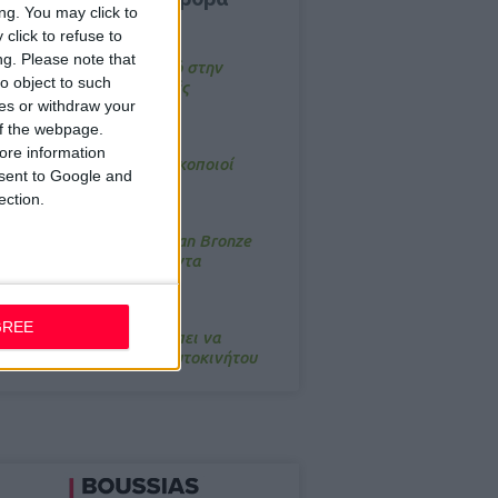
ng. You may click to
click to refuse to
4/2026, 17:25
ng.
Please note that
emotin: Αποτελεσματικό στην
o object to such
νακούφιση από τις εμβοές
ces or withdraw your
 of the webpage.
/3/2026, 16:05
ore information
τα θρανία ξανά οι φαρμακοποιοί
onsent to Google and
ection.
/7/2026, 16:05
ΟRRES: Η συλλογή Aegean Bronze
ποδέχεται δύο νέα προϊόντα
/4/2026, 13:59
GREE
 ΕΕΣ υπενθυμίζει τι πρέπει να
εριέχει ένα φαρμακείο αυτοκινήτου