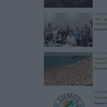
29/7/2026
Φ.Σ. Η
συλλόγ
Θα ξεκιν
28/7/2026
Ντροπή
περιοχέ
Ειδική δ
27/7/2026
Δωρεάν
Δημιουρ