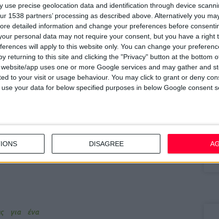
 use precise geolocation data and identification through device scanni
ομικού του ρόλου.
ur 1538 partners’ processing as described above. Alternatively you may 
7/
ore detailed information and change your preferences before consenti
M
σπάθεια έχουμε αποδείξει τη διαδρομή μας δίπλα στην
our personal data may not require your consent, but you have a right t
α
ζόμενους και στους τοπικούς φορείς, σε πρωτοβουλίες και
ferences will apply to this website only. You can change your preferen
y returning to this site and clicking the "Privacy" button at the bottom
 υγεία όσο και ευρύτερα κοινωνικά ζητήματα. Με την ίδια
13
s website/app uses one or more Google services and may gather and st
 στον Πανελλήνιο Φαρμακευτικό Σύλλογο. Με ενότητα,
Σ
ited to your visit or usage behaviour. You may click to grant or deny c
 και ξεκάθαρο προσανατολισμό στην υπεράσπιση του
 to use your data for below specified purposes in below Google consent s
15
αι του αυτοαπασχολούμενου φαρμακοποιού.
Κ
 που θα επιβιώνει μόνο αν πάψει να είναι φαρμακείο.
υ
20
IONS
DISAGREE
A
Ο
π
ας για ένα