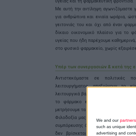
υγείας και τη φαρμακευτική φροντίδα.
Με αυτή την αντίληψη αγωνιζόμαστε γ
για ανθρώπινα και ενιαία ωράρια, ώσ
γειτονιάς του και όχι από έναν φαρμ
δίκαιο οικονομικό πλαίσιο για το 
υγείας που ήδη παρέχουμε καθημερινά
στο φυσικό φαρμακείο, χωρίς εξαιρέσε
Υπέρ των συνεργασιών & κατά της
Αντιστεκόμαστε σε πολιτικές π
λειτουργήματος, απαξιώνουν το κύ
λειτουργικά βάρη και το κόστος για τ
το φάρμακο εμπόρευμα και πολλές
μετρήσουμε τα λόγια μας όταν υπερασπ
Φιλοδοξία μας είναι να συμμετέχουμ
We and our
partners
συμπόρευσης όλων των δυνάμεων που α
such as unique ident
δεν βρίσκεται στην απορρύθμιση 
advertising and con