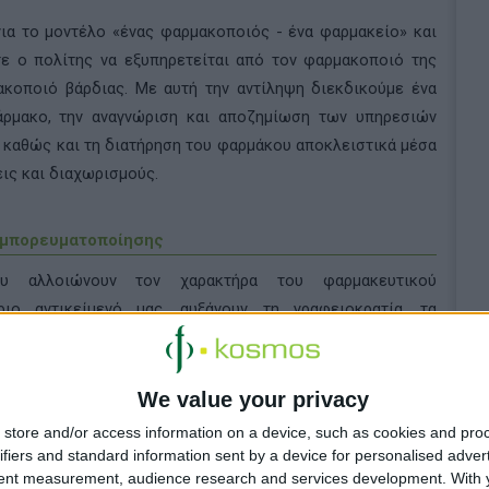
ια το μοντέλο «ένας φαρμακοποιός - ένα φαρμακείο» και
τε ο πολίτης να εξυπηρετείται από τον φαρμακοποιό της
ακοποιό βάρδιας. Με αυτή την αντίληψη διεκδικούμε ένα
φάρμακο, την αναγνώριση και αποζημίωση των υπηρεσιών
, καθώς και τη διατήρηση του φαρμάκου αποκλειστικά μέσα
ις και διαχωρισμούς.
 εμπορευματοποίησης
ου αλλοιώνουν τον χαρακτήρα του φαρμακευτικού
ριο αντικείμενό μας, αυξάνουν τη γραφειοκρατία, τα
α φαρμακεία και τους πολίτες. Σε πολιτικές που καθιστούν
 φορές σε είδος προς εξαφάνιση. Δεν πρόκειται να
ιζόμαστε αυτές τις αξίες.
We value your privacy
ε στη διαμόρφωση ενός πλατιού μετώπου συνεργασίας και
store and/or access information on a device, such as cookies and pro
ντιλαμβάνονται ότι το μέλλον του ελληνικού φαρμακείου
ifiers and standard information sent by a device for personalised adver
και την εμπορευματοποίηση, αλλά στην ενίσχυση του
tent measurement, audience research and services development.
With 