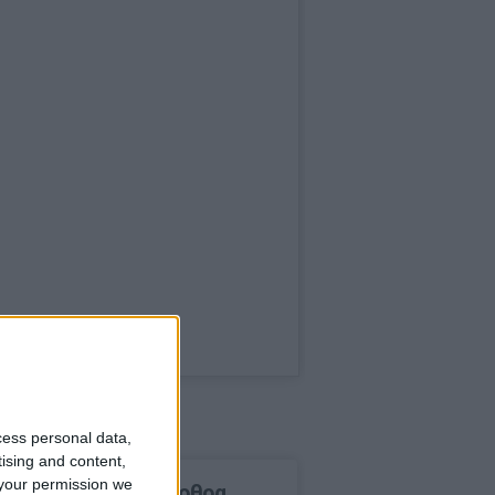
cess personal data,
tising and content,
your permission we
δημοφιλέστερα άρθρα