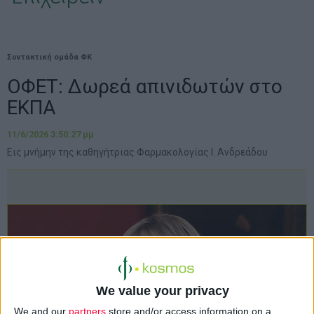
Συντακτική ομάδα ΦΚ
ΟΦΕΤ: Δωρεά απινιδωτών στο
ΕΚΠΑ
11/6/2026 3:50:27 μμ
Εις μνήμην της καθηγήτριας Φαρμακολογίας Ι. Ανδρεάδου
We value your privacy
We and our
partners
store and/or access information on a