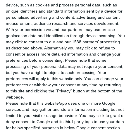
device, such as cookies and process personal data, such as
unique identifiers and standard information sent by a device for
personalised advertising and content, advertising and content
measurement, audience research and services development.
With your permission we and our partners may use precise
Μια
δωρεά
αφιερωμένη στη μνήμη της καθηγήτριας
geolocation data and identification through device scanning. You
Φαρμακολογίας του Τμήματος Φαρμακευτικής του ΕΚΠΑ
may click to consent to our and our 1538 partners’ processing
Ιωάννας Ανδρεάδου
, που έφυγε αδόκητα από τη ζωή,
as described above. Alternatively you may click to refuse to
consent or access more detailed information and change your
πραγματοποίησε ο
Όμιλος Φαρμακευτικών Επιχειρήσεων
preferences before consenting.
Please note that some
Τσέτη (ΟΦΕΤ)
με πρωτοβουλία της προέδρου Ιουλίας Τσέτη.
processing of your personal data may not require your consent,
but you have a right to object to such processing. Your
Η δωρεά αφορά την προμήθεια αυτόματων
εξωτερικών
preferences will apply to this website only. You can change your
preferences or withdraw your consent at any time by returning
απινιδωτών (AED)
και ισάριθμων κιτ πρώτων βοηθειών, τα
to this site and clicking the "Privacy" button at the bottom of the
οποία εγκαθίστανται ήδη στα κτίρια των σχολών στην Αττική
webpage.
και την Εύβοια, ενισχύοντας ουσιαστικά την ασφάλεια
Please note that this website/app uses one or more Google
φοιτητών, ακαδημαϊκού προσωπικού και επισκεπτών.
services and may gather and store information including but not
limited to your visit or usage behaviour. You may click to grant or
deny consent to Google and its third-party tags to use your data
Η ανακοίνωση της δωρεάς έγινε σε εκδήλωση μνήμης για την
for below specified purposes in below Google consent section.