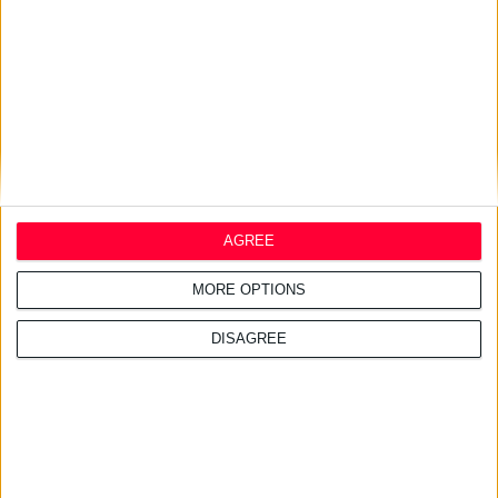
Opella: Μεγάλη επένδυση $70
εκατ. στα προβιοτικά
AGREE
MORE OPTIONS
DISAGREE