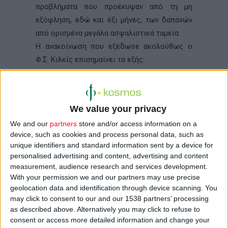
προβλήματα που προέκυψαν από τη μη
εξόφληση, εδώ και έξι μήνες, των δαπανών
από ορισμένα μεγάλα ασφαλιστικά ταμεία.
Η ανακοίνωση που εξέδωσε ακολούθως ο
Φ.Σ. Κιλκίς επισημαίνει τα εξής:
«Οι καθυστερήσεις εξόφλησης των δαπανών
ήταν ένα μόνιμο πρόβλημα στις σχέσεις των
We value your privacy
φαρμακείων με τα ασφαλιστικά ταμεία, διότι
We and our
partners
store and/or access information on a
κατά πάγια τακτική και για διαφόρους λόγους
device, such as cookies and process personal data, such as
τα περισσότερα από αυτά δεν
unique identifiers and standard information sent by a device for
ανταποκρίνονται στις οικονομικές
personalised advertising and content, advertising and content
υποχρεώσεις τους για τα φάρμακα των
measurement, audience research and services development.
With your permission we and our partners may use precise
ασφαλισμένων. Οι κατά μέσο όρο από 1 έως
geolocation data and identification through device scanning. You
2,5 μήνες καθυστέρηση των πληρωμών είχε
may click to consent to our and our 1538 partners’ processing
σαν αποτέλεσμα τα φαρμακεία να πιστώνουν
as described above. Alternatively you may click to refuse to
τα ασφαλιστικά ταμεία (δηλ. το κράτος) με
consent or access more detailed information and change your