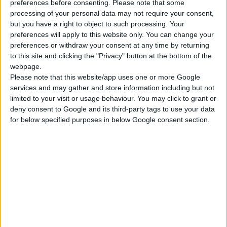
preferences before consenting.
Please note that some
υπέρογκα ποσά και την ίδια στιγμή να είναι
processing of your personal data may not require your consent,
υποχρεωμένοι οι φαρμακοποιοί να εξοφλούν
but you have a right to object to such processing. Your
τις υποχρεώσεις τους το πολύ εντός 45
preferences will apply to this website only. You can change your
ημερών.
preferences or withdraw your consent at any time by returning
to this site and clicking the "Privacy" button at the bottom of the
Αυτή η κατάσταση σήμερα φαντάζει ιδανική,
webpage.
διότι μετά από έξι μήνες ανεξόφλητων
Please note that this website/app uses one or more Google
λογαριασμών, πολλά φαρμακεία σε όλη την
services and may gather and store information including but not
Ελλάδα προσφεύγουν σε δανειοδοτήσεις για
limited to your visit or usage behaviour. You may click to grant or
να μπορέσουν να αντεπεξέλθουν στις
deny consent to Google and its third-party tags to use your data
for below specified purposes in below Google consent section.
υποχρεώσεις τους. Την ίδια στιγμή πρέπει να
είμαστε συνεπείς προς τις φαρμακευτικές
εταιρείες, να καταβάλλουμε εγκαίρως το
Φ.Π.Α., να πληρώνουμε τους υπέρογκους
φόρους (είμαστε οι μόνοι επαγγελματίες που
δεν μπορούμε να φοροδιαφύγουμε, διότι δεν
διακινείται φάρμακο χωρίς τιμολόγιο και
λόγω της σταθερής λιανικής τιμής), να