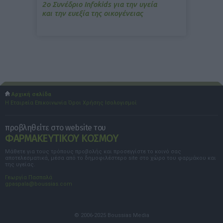
2ο Συνέδριο Infokids για την υγεία
και την ευεξία της οικογένειας
Αρχική σελίδα
Η Εταιρεία
Επικοινωνία
Όροι Χρήσης
Ισολογισμοί
προβληθείτε στο website του
ΦΑΡΜΑΚΕΥΤΙΚΟΥ ΚΟΣΜΟΥ
Μάθετε για τους τρόπους προβολής και προσεγγίστε το κοινό σας
αποτελεσματικά, μέσα από το δημοφιλέστερο site στο χώρο του φαρμάκου και
της υγείας.
Γεωργία Πασπαλά
gpaspala@boussias.com
© 2006-2025 Boussias Media