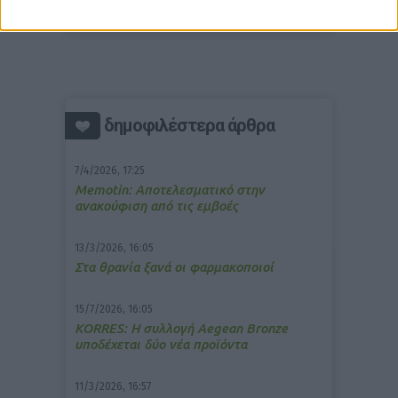
δημοφιλέστερα άρθρα
7/4/2026, 17:25
Memotin: Αποτελεσματικό στην
ανακούφιση από τις εμβοές
13/3/2026, 16:05
Στα θρανία ξανά οι φαρμακοποιοί
15/7/2026, 16:05
ΚΟRRES: Η συλλογή Aegean Bronze
υποδέχεται δύο νέα προϊόντα
11/3/2026, 16:57