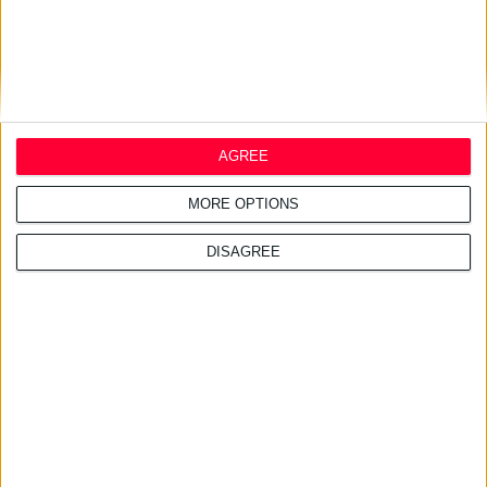
29/7/2026 4:17:34 μμ
InterMed: Απέσπασε δύο διεθνείς διακρίσεις για τις καμπανιές
της
Αφορούν το Luxurious SunCare Sun Protection Drops SPF50+ και το The
Skin Pharmacist Caffeine Eye Serum
AGREE
MORE OPTIONS
Σχετικά άρθρα
DISAGREE
29/7/2026 4:18:55 μμ
Απειλές για μηνύσεις
«στέλνει» ο ΠΦΣ στη Merck
29/7/2026 4:13:55 μμ
Φ.Σ. Ηρακλείου & Ρεθύμνου: