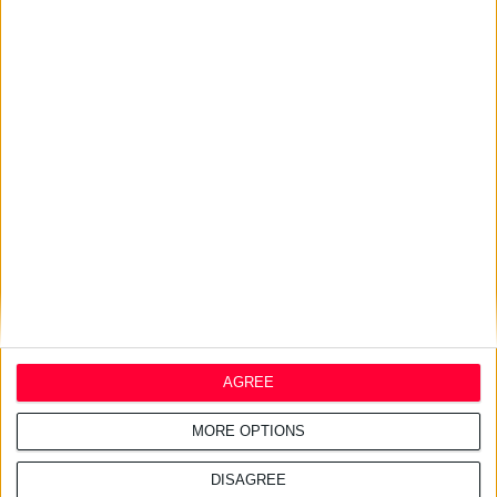
22/7/2026 4:48:02 μμ
Νέα Smart Yoghurt™ Κρέμα
Νύχτας με Προβιοτικά
17/7/2026 4:21:14 μμ
Η ELPEN φέρνει τη σειρά
ilon® στην ελληνική αγορά
AGREE
MORE OPTIONS
DISAGREE