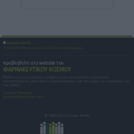
Αρχική σελίδα
Η Εταιρεία
Επικοινωνία
Όροι Χρήσης
Ισολογισμοί
προβληθείτε στο website του
ΦΑΡΜΑΚΕΥΤΙΚΟΥ ΚΟΣΜΟΥ
Μάθετε για τους τρόπους προβολής και προσεγγίστε το κοινό σας
αποτελεσματικά, μέσα από το δημοφιλέστερο site στο χώρο του φαρμάκου και
της υγείας.
Γεωργία Πασπαλά
gpaspala@boussias.com
© 2006-2025 Boussias Media