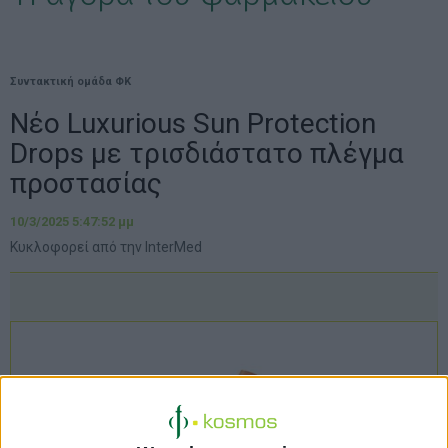
Συντακτική ομάδα ΦΚ
Νέο Luxurious Sun Protection
Drops με τρισδιάστατο πλέγμα
προστασίας
10/3/2025 5:47:52 μμ
Κυκλοφορεί από την InterMed