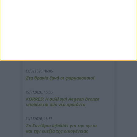
δημοφιλέστερα άρθρα
7/4/2026, 17:25
Memotin: Αποτελεσματικό στην
ανακούφιση από τις εμβοές
13/3/2026, 16:05
Στα θρανία ξανά οι φαρμακοποιοί
15/7/2026, 16:05
ΚΟRRES: Η συλλογή Aegean Bronze
υποδέχεται δύο νέα προϊόντα
11/3/2026, 16:57
2ο Συνέδριο Infokids για την υγεία
και την ευεξία της οικογένειας