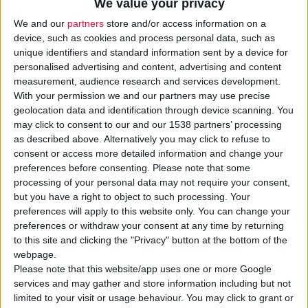
We value your privacy
We and our
partners
store and/or access information on a
device, such as cookies and process personal data, such as
unique identifiers and standard information sent by a device for
personalised advertising and content, advertising and content
measurement, audience research and services development.
With your permission we and our partners may use precise
geolocation data and identification through device scanning. You
Το νέο λεπτόρρευστο αντηλιακό γαλάκτωμα προσώπου
may click to consent to our and our 1538 partners’ processing
Luxurious Sun Protection Drops
SPF50+ της
InterMed
as described above. Alternatively you may click to refuse to
διαθέτει ενισχυμένο συνδυασμό
φωτοσταθερών φίλτρων
consent or access more detailed information and change your
preferences before consenting.
Please note that some
που χαρίζουν πολύ υψηλή προστασία από την UV ακτινοβολία,
processing of your personal data may not require your consent,
ενώ η σύνθεσή του δίνει ιδιαίτερη έμφαση στην προστασία
but you have a right to object to such processing. Your
από τη φωτογήρανση.
preferences will apply to this website only. You can change your
preferences or withdraw your consent at any time by returning
to this site and clicking the "Privacy" button at the bottom of the
Χάρη στην εξαιρετικά ενισχυμένη του φόρμουλα, ενισχύει την
webpage.
ελαστικότητα της επιδερμίδας, χαρίζει εντατική και βαθιά
Please note that this website/app uses one or more Google
ενυδάτωση, ενώ ταυτόχρονα προστατεύει από το οξειδωτικό
services and may gather and store information including but not
στρες και ενισχύει την πρόληψη της φωτογήρανσης. Με έναν
limited to your visit or usage behaviour. You may click to grant or