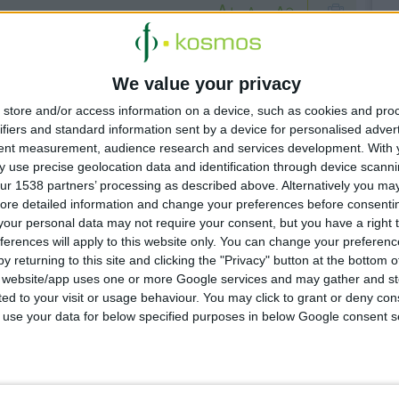
We value your privacy
store and/or access information on a device, such as cookies and pro
άνωση που
ifiers and standard information sent by a device for personalised adver
ΥΥ
tent measurement, audience research and services development.
With 
μού με την
 use precise geolocation data and identification through device scanni
ur 1538 partners’ processing as described above. Alternatively you may 
ore detailed information and change your preferences before consenti
our personal data may not require your consent, but you have a right t
ferences will apply to this website only. You can change your preferen
νολογίας και
y returning to this site and clicking the "Privacy" button at the bottom
s website/app uses one or more Google services and may gather and st
ited to your visit or usage behaviour. You may click to grant or deny c
 to use your data for below specified purposes in below Google consent s