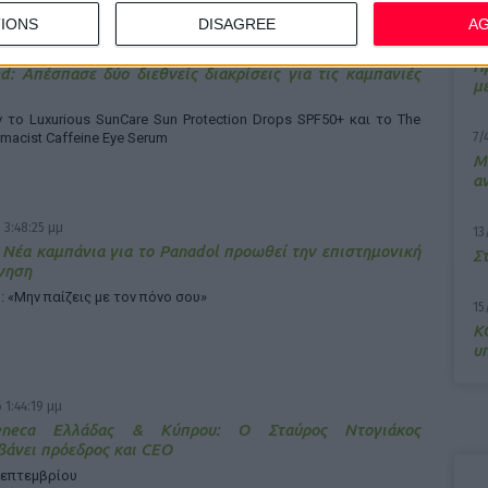
IONS
DISAGREE
A
10
 4:17:34 μμ
Π
d: Απέσπασε δύο διεθνείς διακρίσεις για τις καμπανιές
μ
το Luxurious SunCare Sun Protection Drops SPF50+ και το The
rmacist Caffeine Eye Serum
7/
M
α
 3:48:25 μμ
13
 Νέα καμπάνια για το Panadol προωθεί την επιστημονική
Σ
γηση
: «Μην παίζεις με τον πόνο σου»
15
Κ
υ
 1:44:19 μμ
Zeneca Ελλάδας & Κύπρου: Ο Σταύρος Ντογιάκος
άνει πρόεδρος και CEO
Σεπτεμβρίου