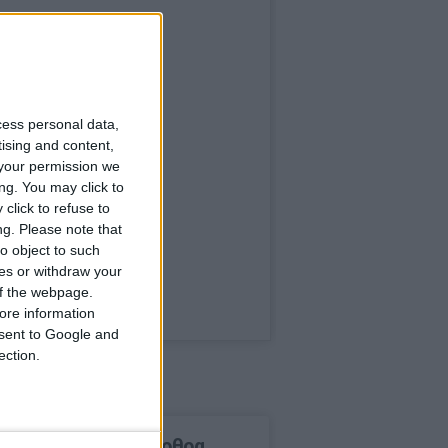
cess personal data,
tising and content,
your permission we
ng. You may click to
click to refuse to
ng.
Please note that
o object to such
ces or withdraw your
 of the webpage.
ore information
onsent to Google and
ection.
δημοφιλέστερα άρθρα