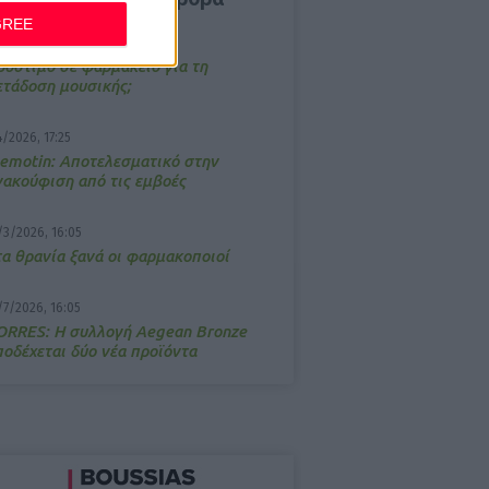
GREE
/3/2026, 16:44
ρόστιμο σε φαρμακείο για τη
ετάδοση μουσικής;
4/2026, 17:25
emotin: Αποτελεσματικό στην
νακούφιση από τις εμβοές
/3/2026, 16:05
τα θρανία ξανά οι φαρμακοποιοί
/7/2026, 16:05
ΟRRES: Η συλλογή Aegean Bronze
ποδέχεται δύο νέα προϊόντα