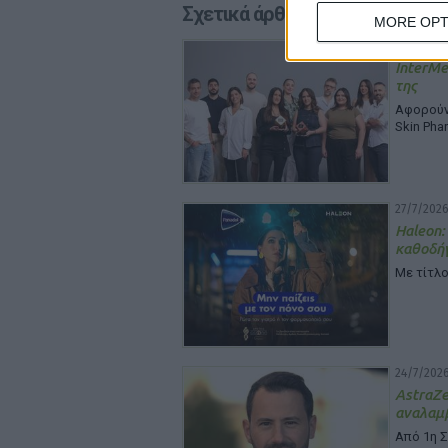
Σχετικά άρθρα
MORE OPT
29/7/2026
InterMe
της
Αφορούν 
Skin Pha
27/7/2026
Haleon:
καθοδή
Με τίτλο
24/7/2026
Astra
αναλαμβ
Από 1η 