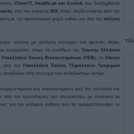
θέσεις
Chem17, HealthLab και Ecolink
που διεξήχθησαν
ιανίας
από την εταιρεία
3ΕΚ
, όπως αποδεικνύεται από την
χέση με την προηγούμενη φορά, καθώς και από την
αύξηση
τελ
 χώρα –επίσης με απόλυτη επιτυχία– και αρκετές άλλες
αι συνεργάτες, όπως το συνέδριο της
Ένωσης Ελλήνων
ν
Πανελλήνια Ένωση Βιοεπιστημόνων
(ΠΕΒ),
το
Εθνικό
ι από την
Πανελλήνια Ένωση ΤΕχνολόγων Τροφίμων
υ συνέβαλαν στην επιτυχία των εκδηλώσεων αυτών.
υχαριστημένοι και ικανοποιημένοι από την ποιότητα και
ι από την προσέλευση των επισκεπτών, με συνέπεια να
ους για την επόμενη έκθεση που θα πραγματοποιηθεί το