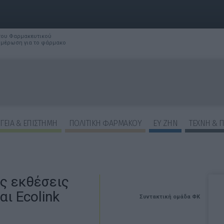
 του Φαρμακευτικού
νημέρωση για το φάρμακο
ΓΕΙΑ & ΕΠΙΣΤΗΜΗ
ΠΟΛΙΤΙΚΗ ΦΑΡΜΑΚΟΥ
ΕΥ ΖΗΝ
ΤΕΧΝΗ & 
ς εκθέσεις
ι Ecolink
Συντακτική ομάδα ΦΚ