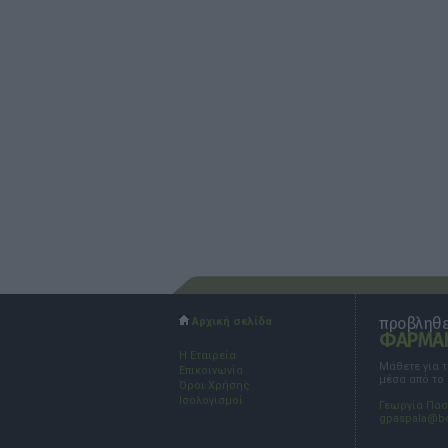
προβληθεί
Αρχική σελίδα
ΦΑΡΜΑΚ
Η Εταιρεία
Μάθετε για 
Επικοινωνία
μέσα από το
Όροι Χρήσης
Ισολογισμοί
Γεωργία Πα
gpaspala@b