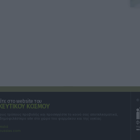
τε στο website του
© 
ΕΥΤΙΚΟΥ ΚΟΣΜΟΥ
τους τρόπους προβολής και προσεγγίστε το κοινό σας αποτελεσματικά,
 δημοφιλέστερο site στο χώρο του φαρμάκου και της υγείας.
σπαλά
oussias.com