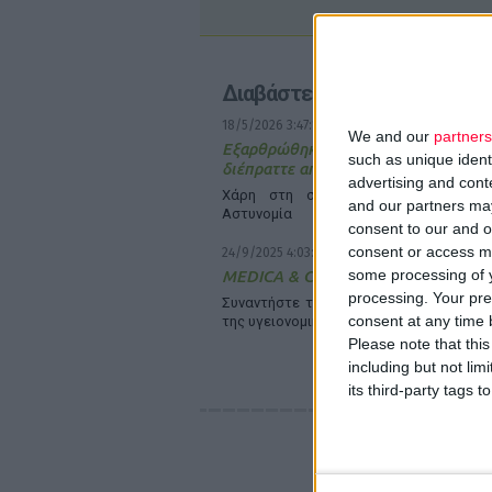
Διαβάστε επίσης
18/5/2026 3:47:10 μμ
We and our
partners
Εξαρθρώθηκε εγκληματική οργ
such as unique ident
διέπραττε απάτες σε βάρος του ΕΟΠ
advertising and con
Χάρη στη συνεργασία του Οργανισ
and our partners may
Αστυνομία
consent to our and o
consent or access m
24/9/2025 4:03:44 μμ
some processing of y
MEDICA & COMPAMED 2025
processing. Your pre
Συναντήστε το μέλλον της ιατρικής τεχ
consent at any time b
της υγειονομικής περίθαλψης
Please note that thi
including but not lim
its third-party tags