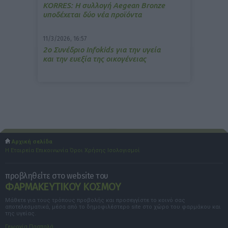
ΚΟRRES: Η συλλογή Aegean Bronze
υποδέχεται δύο νέα προϊόντα
11/3/2026, 16:57
2ο Συνέδριο Infokids για την υγεία
και την ευεξία της οικογένειας
Αρχική σελίδα
Η Εταιρεία
Επικοινωνία
Όροι Χρήσης
Ισολογισμοί
προβληθείτε στο website του
ΦΑΡΜΑΚΕΥΤΙΚΟΥ ΚΟΣΜΟΥ
Μάθετε για τους τρόπους προβολής και προσεγγίστε το κοινό σας
αποτελεσματικά, μέσα από το δημοφιλέστερο site στο χώρο του φαρμάκου και
της υγείας.
Γεωργία Πασπαλά