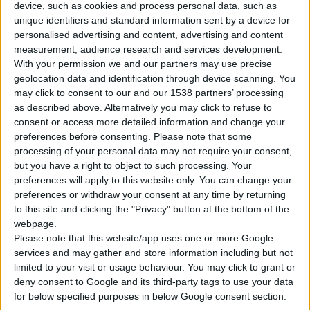
device, such as cookies and process personal data, such as
unique identifiers and standard information sent by a device for
personalised advertising and content, advertising and content
measurement, audience research and services development.
With your permission we and our partners may use precise
geolocation data and identification through device scanning. You
may click to consent to our and our 1538 partners’ processing
Η
Kenvue
δημοσίευσε την
έκθεση
:
«2025
Healthy
Lives
Mission
as described above. Alternatively you may click to refuse to
Report
», στην οποία παρουσιάζει την παγκόσμια στρατηγική
consent or access more detailed information and change your
της για τη
βιωσιμότητα
.
preferences before consenting.
Please note that some
processing of your personal data may not require your consent,
but you have a right to object to such processing. Your
Μέσω στοχευμένων προσπαθειών και δράσεων στην
preferences will apply to this website only. You can change your
προϊοντική καινοτομία, στις λύσεις συσκευασίας και στη
preferences or withdraw your consent at any time by returning
διαχείριση της δημόσιας υγείας και του περιβάλλοντος, η
to this site and clicking the "Privacy" button at the bottom of the
webpage.
εταιρεία μεταξύ άλλων:
Please note that this website/app uses one or more Google
• πέτυχε μείωση εκπομπών
αερίων
κατά 41% • χρησιμοποιεί
services and may gather and store information including but not
ανανεώσιμες πηγές
ενέργειας
για το 76% της
limited to your visit or usage behaviour. You may click to grant or
ηλεκτροδότησής της παγκοσμίως
deny consent to Google and its third-party tags to use your data
• μείωσε τη χρήση
πλαστικού
κατά 33%
for below specified purposes in below Google consent section.