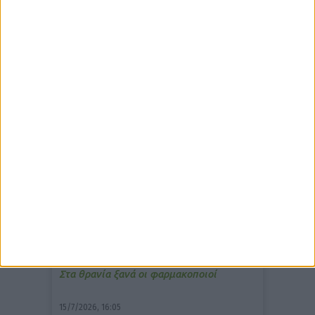
δημοφιλέστερα άρθρα
7/4/2026, 17:25
Memotin: Αποτελεσματικό στην
ανακούφιση από τις εμβοές
13/3/2026, 16:05
Στα θρανία ξανά οι φαρμακοποιοί
15/7/2026, 16:05