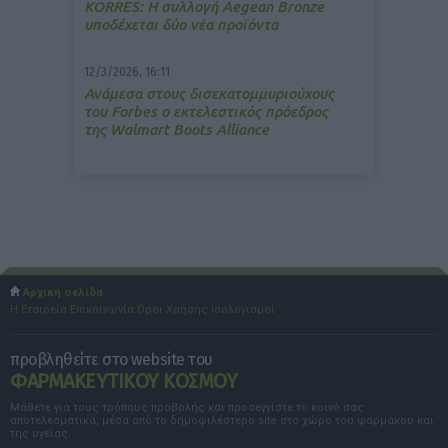
ΚΟRRES: Η συλλογή Aegean Bronze
υποδέχεται δύο νέα προϊόντα
12/3/2026, 16:11
Ανάμεσα στους δισεκατομμυριούχους
του Forbes o εκτελεστικός πρόεδρος
της Walmart Boots Alliance
Αρχική σελίδα
Η Εταιρεία
Επικοινωνία
Όροι Χρήσης
Ισολογισμοί
προβληθείτε στο website του
ΦΑΡΜΑΚΕΥΤΙΚΟΥ ΚΟΣΜΟΥ
Μάθετε για τους τρόπους προβολής και προσεγγίστε το κοινό σας
αποτελεσματικά, μέσα από το δημοφιλέστερο site στο χώρο του φαρμάκου και
της υγείας.