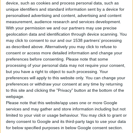
device, such as cookies and process personal data, such as
unique identifiers and standard information sent by a device for
personalised advertising and content, advertising and content
measurement, audience research and services development.
With your permission we and our partners may use precise
Η
InterMed
διευρύνει την ολοκληρωμένη σειρά καθημερινής
geolocation data and identification through device scanning. You
may click to consent to our and our 1538 partners’ processing
στοματικής υγιεινής Unident Pharma με τη νέα σειρά
Unident
as described above. Alternatively you may click to refuse to
Pharma Care Mouthwashes
που αποτελεί μια ολοκληρωμένη
consent or access more detailed information and change your
πρόταση καθημερινής στοματικής φροντίδας και περιλαμβάνει
preferences before consenting.
Please note that some
εξειδικευμένες
οδοντόκρεμες
για ένα ευρύ φάσμα αναγκών
processing of your personal data may not require your consent,
but you have a right to object to such processing. Your
και επιπλέον έξι
στοματικά διαλύματα
με στοχευμένη δράση
preferences will apply to this website only. You can change your
για τη φροντίδα της στοματικής κοιλότητας.
preferences or withdraw your consent at any time by returning
to this site and clicking the "Privacy" button at the bottom of the
Τα νέα Unident Pharma Care Mouthwashes είναι όλα
webpage.
φθοριούχα, κατάλληλα για καθημερινή χρήση και συμβάλλουν
Please note that this website/app uses one or more Google
services and may gather and store information including but not
αποτελεσματικά στην προστασία δοντιών και ούλων,
limited to your visit or usage behaviour. You may click to grant or
ενισχύοντας τη συνολική στοματική υγιεινή και την πρόληψη
deny consent to Google and its third-party tags to use your data
συχνών προβλημάτων της στοματικής κοιλότητας.
for below specified purposes in below Google consent section.