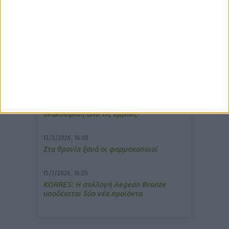
δημοφιλέστερα άρθρα
10/3/2026, 16:44
Πρόστιμο σε φαρμακείο για τη
μετάδοση μουσικής;
7/4/2026, 17:25
Memotin: Αποτελεσματικό στην
ανακούφιση από τις εμβοές
13/3/2026, 16:05
Στα θρανία ξανά οι φαρμακοποιοί
15/7/2026, 16:05
ΚΟRRES: Η συλλογή Aegean Bronze
υποδέχεται δύο νέα προϊόντα