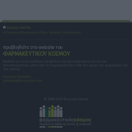
Αρχική σελίδα
Η Εταιρεία
Επικοινωνία
Όροι Χρήσης
Ισολογισμοί
προβληθείτε στο website του
ΦΑΡΜΑΚΕΥΤΙΚΟΥ ΚΟΣΜΟΥ
Μάθετε για τους τρόπους προβολής και προσεγγίστε το κοινό σας
αποτελεσματικά, μέσα από το δημοφιλέστερο site στο χώρο του φαρμάκου και
της υγείας.
Γεωργία Πασπαλά
gpaspala@boussias.com
© 2006-2025 Boussias Media