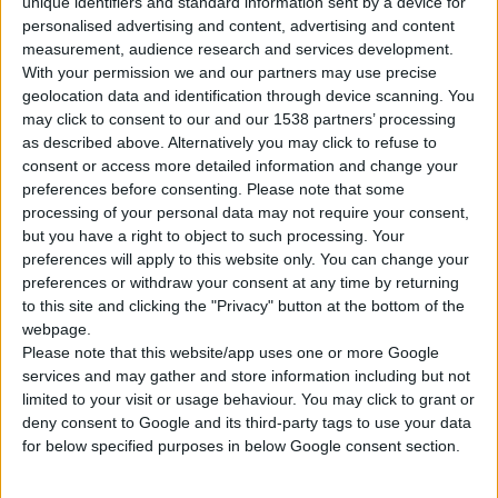
unique identifiers and standard information sent by a device for
personalised advertising and content, advertising and content
measurement, audience research and services development.
With your permission we and our partners may use precise
geolocation data and identification through device scanning. You
may click to consent to our and our 1538 partners’ processing
as described above. Alternatively you may click to refuse to
consent or access more detailed information and change your
preferences before consenting.
Please note that some
processing of your personal data may not require your consent,
Η Δανάη Ι. Τζαφέττα, Interior Design προσφέρει στους
but you have a right to object to such processing. Your
preferences will apply to this website only. You can change your
φαρµακοποιούς την
καινοτοµική ελλειπτική «γόνδολα» (+
preferences or withdraw your consent at any time by returning
κάθισµα)
, η οποία είναι απολύτως κατάλληλη για έκθεση
to this site and clicking the "Privacy" button at the bottom of the
προϊόντων στον κεντρικό χώρο ενός φαρµακείου, ενώ είναι
webpage.
εύκολη στη µετακίνηση και µετατόπισή της µέσα στο χώρο και
Please note that this website/app uses one or more Google
services and may gather and store information including but not
διατίθεται σε λάκα µε επιλογή ποικιλίας χρωµάτων,
limited to your visit or usage behaviour. You may click to grant or
διαστάσεων και ύψους,
σε ειδική τιµή προσφοράς 520 €
deny consent to Google and its third-party tags to use your data
(για «γόνδολα» τύπου ραφιέρας - καθίσµατος µήκους 1,80
for below specified purposes in below Google consent section.
x 1,10 ύψος),
ενώ για τη
σκέτη ραφιέρα,
η τιµή προσφοράς
είναι
480 €
. Επιπλέον, είναι ιδιαίτερα εύχρηστη και