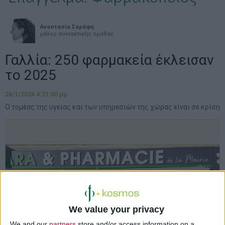
Αναστασία Σαράφη
μέλος συντακτικής ομάδας
Γαλλία: 250 φαρμακεία έκλεισαν
το 2025
26/1/2026 4:21:50 μμ
Ο τομέας της υγείας και των υπηρεσιών της χώρας είναι σε κρίση
We value your privacy
We and our
partners
store and/or access information on a