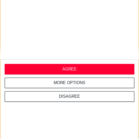
27/7/2026 3:54:33 μμ
Δωρεάν εφαρμογή για τα
εφημερεύοντα φαρμακεία
AGREE
MORE OPTIONS
DISAGREE