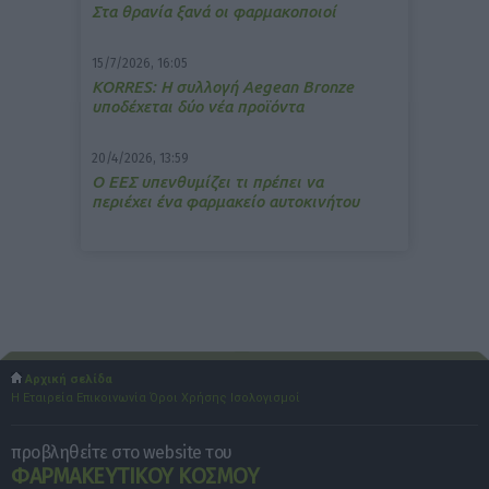
Στα θρανία ξανά οι φαρμακοποιοί
15/7/2026, 16:05
ΚΟRRES: Η συλλογή Aegean Bronze
υποδέχεται δύο νέα προϊόντα
20/4/2026, 13:59
Ο ΕΕΣ υπενθυμίζει τι πρέπει να
περιέχει ένα φαρμακείο αυτοκινήτου
Αρχική σελίδα
Η Εταιρεία
Επικοινωνία
Όροι Χρήσης
Ισολογισμοί
προβληθείτε στο website του
ΦΑΡΜΑΚΕΥΤΙΚΟΥ ΚΟΣΜΟΥ