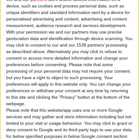
device, such as cookies and process personal data, such as
unique identifiers and standard information sent by a device for
personalised advertising and content, advertising and content
measurement, audience research and services development.
With your permission we and our partners may use precise
Σε κρίση βρίσκεται ο κλάδος των φαρμακείων στη
Γαλλία
,
geolocation data and identification through device scanning. You
όπως προκύπτει από πρόσφατες αναλύσεις. Ειδικότερα,
may click to consent to our and our 1538 partners’ processing
σύμφωνα με στοιχεία που δημοσίευσε πρόσφατα η
GERSData
,
as described above. Alternatively you may click to refuse to
το 2025 περίπου 250 φαρμακεία οδηγήθηκαν σε
κλείσιμο
, ενώ
consent or access more detailed information and change your
preferences before consenting.
Please note that some
προβλέπεται πως η τάση αυτή θα συνεχιστεί τα επόμενα
processing of your personal data may not require your consent,
χρόνια έως το 2035. Ένας βασικός παράγοντας είναι η
but you have a right to object to such processing. Your
κυβερνητική απόφαση για μείωση του
περιθωρίου κέρδους
preferences will apply to this website only. You can change your
από τα
γενόσημα
φάρμακα, γεγονός που αφαίρεσε χιλιάδες
preferences or withdraw your consent at any time by returning
to this site and clicking the "Privacy" button at the bottom of the
ευρώ από το ετήσιο εισόδημα για πολλά μικρά φαρμακεία και
webpage.
οδήγησε σε στάσεις και απεργίες των φαρμακοποιών το
Please note that this website/app uses one or more Google
περασμένο καλοκαίρι.
services and may gather and store information including but not
limited to your visit or usage behaviour. You may click to grant or
deny consent to Google and its third-party tags to use your data
Φαίνεται όμως ότι τα προβλήματα είναι βαθύτερα, καθώς ο
for below specified purposes in below Google consent section.
αριθμός των φαρμακείων μειώθηκε κατά 10,9% το διάστημα