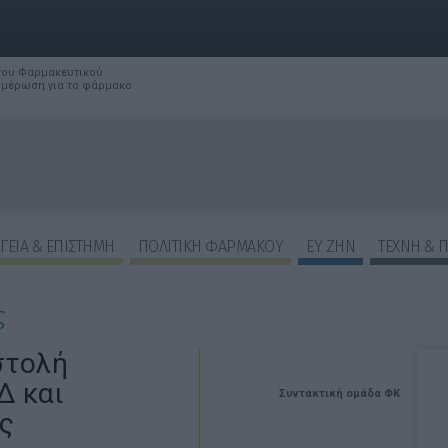
 του Φαρμακευτικού
νημέρωση για το φάρμακο
ΓΕΙΑ & ΕΠΙΣΤΗΜΗ
ΠΟΛΙΤΙΚΗ ΦΑΡΜΑΚΟΥ
ΕΥ ΖΗΝ
ΤΕΧΝΗ & 
ς
αστολή
Δ και
Συντακτική ομάδα ΦΚ
ς