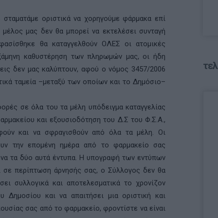
8 σταματάμε οριστικά να χορηγούμε φάρμακα επί
 μέλος μας δεν θα μπορεί να εκτελέσει συνταγή
ασίσθηκε θα καταγγελθούν ΟΛΕΣ οι ατομικές
ξάμηνη καθυστέρηση των πληρωμών μας, οι ήδη
τελ
εις δεν μας καλύπτουν, αφού ο νόμος 3457/2006
τικά ταμεία –μεταξύ των οποίων και το Δημόσιο–
φορές σε όλα του τα μέλη υπόδειγμα καταγγελίας
αρμακείου και εξουσιοδότηση του Δ.Σ του Φ.Σ.Α.,
φούν και να σφραγισθούν από όλα τα μέλη. Οι
ουν την επομένη ημέρα από το φαρμακείο σας
να τα δύο αυτά έντυπα. Η υπογραφή των εντύπων
τι σε περίπτωση άρνησής σας, ο Σύλλογος δεν θα
ίσει συλλογικά και αποτελεσματικά το χρονίζον
 Δημοσίου και να απαιτήσει μια οριστική και
ουσίας σας από το φαρμακείο, φροντίστε να είναι