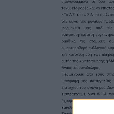
υπογεγραμμένα τα δύο αυ
ταχυμεταφορές και να επιστρ
• Το Δ.Σ. του Φ.Σ.Α., εκτιμών
ότι λόγω του μεγάλου προβλ
φαρμακεία μας από τις
ικανοποιητικότατη συγκεντρώ
ομαδικά τις ατομικές συ
αμφοτεροβαρή συλλογική σύμ
την κανονική ροή των πληρωμ
αυτής της κινητοποίησης η ΜΑ
Αγαπητοί συνάδελφοι,
Περιμένουμε από εσάς στήρ
υπογραφή της καταγγελίας 
επιτυχίας του αγώνα μας. Δε
εισπράττουμε, ούτε Φ.Π.Α. π
έχουμε υποστεί από υποσχέσε
ειπώθηκαν μεν, αλλά δεν έγινα