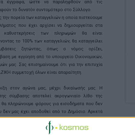
τά έγγραφα, ώστε να παραληφθούν από τις
αφούν το δυνατόν συντομότερο στο Σύλλογο.
τας την πορεία των καταγγελιών η οποία πιστεύουμε
ήματος που έχει αρχίσει να δημιουργείται στα
 καθυστερήσεις των πληρωμών θα είναι
νοντας το 100% των καταγγελιών, θα καταγγείλει
μβάσεις ζητώντας, όπως ο νόμος ορίζει,
βαση με εγγύηση από το υπουργείο Οικονομικών,
ών μας. Σας επισημαίνουμε ότι για την επιτυχία
ΖΙΚΗ συμμετοχή όλων είναι απαραίτητη.
ιξη στον αγώνα μας, μέχρι δικαίωσής μας. Η
της σύμβασης αποτελεί ακρογωνιαίο λίθο της
ν θα πληρώνουμε φόρους για εισοδήματα που δεν
ου δεν μας έχει αποδοθεί από το Δημόσιο. Αρκετά
ις που δεν τηρήθηκαν και από μεγάλα λόγια που
ν πράξεις.