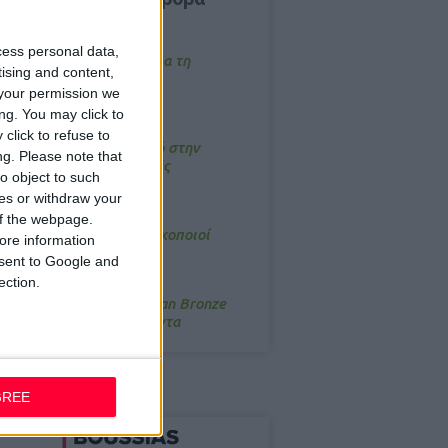
/3/2026, 16:44
cess personal data,
ρόστιμο σε φαρμακείο για τη
tising and content,
ετάδοση μουσικής;
your permission we
ng. You may click to
4/2026, 17:25
click to refuse to
emotin: Αποτελεσματικό στην
ng.
Please note that
νακούφιση από τις εμβοές
o object to such
ces or withdraw your
/3/2026, 16:05
 of the webpage.
τα θρανία ξανά οι φαρμακοποιοί
ore information
onsent to Google and
ection.
/7/2026, 16:05
ΟRRES: Η συλλογή Aegean Bronze
ποδέχεται δύο νέα προϊόντα
GREE