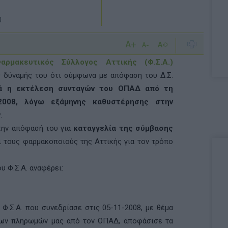
8
αρμακευτικός Σύλλογος Αττικής (Φ.Σ.Α.)
ς δύναμής του ότι σύμφωνα με απόφαση του Δ.Σ.
κά η εκτέλεση συνταγών του ΟΠΑΔ από τη
2008, λόγω εξάμηνης καθυστέρησης στην
ν
.
 την απόφασή του για
καταγγελία της σύμβασης
 τους φαρμακοποιούς της Αττικής για τον τρόπο
υ Φ.Σ.Α. αναφέρει:
 Φ.Σ.Α. που συνεδρίασε στις 05-11-2008, με θέμα
των πληρωμών μας από τον ΟΠΑΔ, αποφάσισε τα