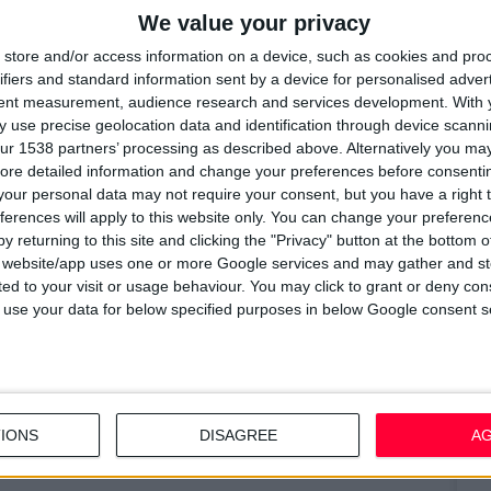
We value your privacy
ρμακεία, την καταγγελία και την εξουσιοδότηση
10
ι οι φαρμακοποιοί που συμμετέχουν σε αυτά, σε
store and/or access information on a device, such as cookies and pro
Π
ifiers and standard information sent by a device for personalised adver
μ
tent measurement, audience research and services development.
With 
ραμείνουν στα γραφεία του Συλλόγου, μέχρι
 use precise geolocation data and identification through device scanni
7/
ς, και θα παραδοθούν στον ΟΠΑΔ ταυτόχρονα με
ur 1538 partners’ processing as described above. Alternatively you may 
M
λογικής σύμβασης. Ως εκ τούτου δεν υπάρχει
ore detailed information and change your preferences before consenti
α
our personal data may not require your consent, but you have a right t
την πορεία των καταγγελιών. Επίσης έχουμε λάβει
ferences will apply to this website only. You can change your preferen
ρα, ώστε να καλυφθούν όλοι οι συνάδελφοι».
13
y returning to this site and clicking the "Privacy" button at the bottom
Σ
s website/app uses one or more Google services and may gather and st
ής μπορούν να διαβάσουν, να κατεβάσουν ή να
ited to your visit or usage behaviour. You may click to grant or deny c
 to use your data for below specified purposes in below Google consent s
15
ης ανακοίνωσης, καθώς και τα
έντυπα της
Κ
υσιοδότησης
, από τον
σχετικό διαδικτυακό
υ
IONS
DISAGREE
A