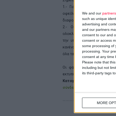
Σημείωση:
1.- Για τα συστεγασμένα φα
οφείλουν να υπογράψουν όλο
We and our
partners
such as unique ident
διαφορετικά έντυπα.
advertising and con
2.- Οι καταγγελίες θα πα
and our partners may
ολοκληρωτικής συλλογής του
consent to our and o
την υπογραφή της νέας συλ
consent or access m
some processing of y
κανένας λόγος ανησυχίας για 
processing. Your pre
όλα τα απαραίτητα νομικά μέτ
consent at any time b
Please note that thi
Οι φαρμακοποιοί της Αττικ
including but not lim
its third-party tags
εκτυπώσουν το κείμενο τ
Καταγγελίας και της Εξο
σύνδεσμο του Φ.Σ.Α
.
MORE OPT