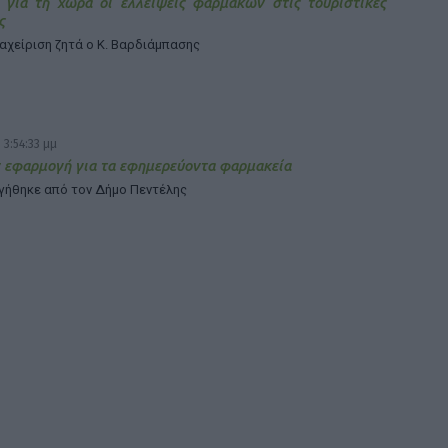
 για τη χώρα οι ελλείψεις φαρμάκων στις τουριστικές
ς
ιαχείριση ζητά ο Κ. Βαρδιάμπασης
 3:54:33 μμ
 εφαρμογή για τα εφημερεύοντα φαρμακεία
γήθηκε από τον Δήμο Πεντέλης