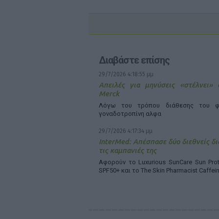
Διαβάστε επίσης
29/7/2026 4:18:55 μμ
Απειλές για μηνύσεις «στέλνει»
Merck
Λόγω του τρόπου διάθεσης του φ
γοναδοτροπίνη αλφα
29/7/2026 4:17:34 μμ
InterMed: Απέσπασε δύο διεθνείς δι
τις καμπανιές της
Αφορούν το Luxurious SunCare Sun Prot
SPF50+ και το The Skin Pharmacist Caffei