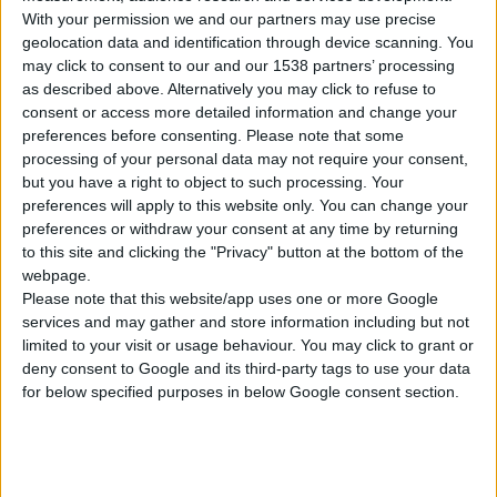
Πρόεδρο του ΟΠΑΔ κ. Διονύσιο Χιόνη
With your permission we and our partners may use precise
geolocation data and identification through device scanning. You
Αξιότιμε κ. Πρόεδρε
may click to consent to our and our 1538 partners’ processing
as described above. Alternatively you may click to refuse to
Το Δ.Σ. του Φαρμακευτικού Συλλόγου
consent or access more detailed information and change your
Θεσσαλονίκης αποφάσισε να απευθυνθεί σε
preferences before consenting.
Please note that some
εσάς, κοινοποιώντας την επιστολή αυτή και
processing of your personal data may not require your consent,
στους αρμόδιους Υπουργούς σας, διότι το
but you have a right to object to such processing. Your
preferences will apply to this website only. You can change your
θέμα που μας απασχολεί έχει χρονίσει και
preferences or withdraw your consent at any time by returning
επιπλέον θεωρούμε ότι απαιτούνται
to this site and clicking the "Privacy" button at the bottom of the
αποφάσεις σε κεντρικό επίπεδο.
webpage.
Αναφερόμαστε στο θέμα των συνεχών
Please note that this website/app uses one or more Google
services and may gather and store information including but not
καθυστερήσεων που παρατηρούνται στην
limited to your visit or usage behaviour. You may click to grant or
εξόφληση των φαρμακοποιών για τα
deny consent to Google and its third-party tags to use your data
φάρμακα που χορήγησαν σε ασφαλισμένους
for below specified purposes in below Google consent section.
του ΟΠΑΔ (Οργανισμός Περίθαλψης
Ασφαλισμένων Δημοσίου).
Σχετικώς ισχύουν οι ρυθμίσεις των