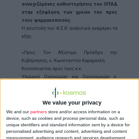
συνεχιζόμενες καθυστερήσεις του ΟΠΑΔ
στην εξόφληση των χρεών του προς
τους φαρμακοποιούς
.
Η επιστολή του Φ.Σ.Θ. αναλυτικά αναφέρει τα
εξής:
«Προς: Τον Αξιότιμο Πρόεδρο της
Κυβέρνησης, κ. Κωνσταντίνο Καραμανλή
Κοινοποιείται προς τους κ.κ.
Υπουργό Οικονομίας και Οικονομικών κ.
Γεώργιο Αλογοσκούφη
Υπουργό Υγείας και Κοινωνικής Αλληλεγγύης
κ. Δημ. Αβραμόπουλο
We value your privacy
Υφυπουργό Οικονομίας και Οικονομικών κ.
We and our
partners
store and/or access information on a
Νικόλαο Λέγκα
device, such as cookies and process personal data, such as
unique identifiers and standard information sent by a device for
Υφυπουργό Οικονομίας & Οικονομικών κ.
personalised advertising and content, advertising and content
Αντώνιο Μπέζα
measurement, audience research and services development.