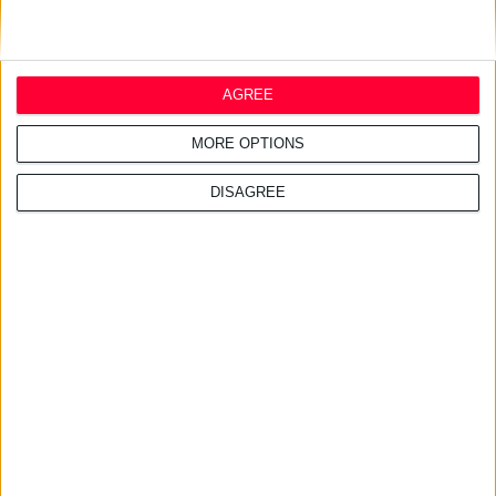
διαθέτετε».
AGREE
MORE OPTIONS
DISAGREE
Διαβάστε επίσης
29/7/2026 4:18:55 μμ
Απειλές για μηνύσεις «στέλνει» ο ΠΦΣ στη Merck
Λόγω του τρόπου διάθεσης του φαρμάκου με γοναδοτροπίνη αλφα
29/7/2026 4:17:34 μμ
InterMed: Απέσπασε δύο διεθνείς διακρίσεις για τις καμπανιές
της
Αφορούν το Luxurious SunCare Sun Protection Drops SPF50+ και το The
Skin Pharmacist Caffeine Eye Serum