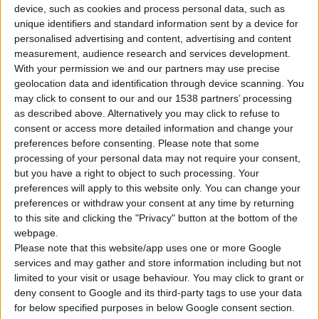
φακών
επαφής, χρήση
υπολογιστή
, μακρινά
ταξίδια
,
device, such as cookies and process personal data, such as
νυχτερινή
εργασία ή
οδήγηση
.
unique identifiers and standard information sent by a device for
personalised advertising and content, advertising and content
Χαρίζουν βαθιά ενυδάτωση που διαρκεί έως και 20 ώρες και
measurement, audience research and services development.
μοναδική απαλότητα στο δέρμα σας.
With your permission we and our partners may use precise
geolocation data and identification through device scanning. You
may click to consent to our and our 1538 partners’ processing
Τα eyeSlices biotanix, με πιστοποιημένες θεραπευτικές
as described above. Alternatively you may click to refuse to
ιδιότητες και υψηλά ποιοτικά χαρακτηριστικά, διατηρούν
consent or access more detailed information and change your
την υγεία και τη λάμψη των ματιών σας.
preferences before consenting.
Please note that some
processing of your personal data may not require your consent,
but you have a right to object to such processing. Your
preferences will apply to this website only. You can change your
preferences or withdraw your consent at any time by returning
Αποβάλλετε την ένταση και το άγχος της καθημερινότητας με
to this site and clicking the "Privacy" button at the bottom of the
τα επιθέματα κρυογέλης eyeSlices.
webpage.
Please note that this website/app uses one or more Google
services and may gather and store information including but not
Δημιουργήστε ένα ατομικό SPA στο σπίτι, στο γραφείο,
limited to your visit or usage behaviour. You may click to grant or
στο ταξίδι σας και όπου αλλού βρίσκεστε.
deny consent to Google and its third-party tags to use your data
for below specified purposes in below Google consent section.