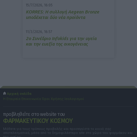
15/7/2026, 16:05
ΚΟRRES: Η συλλογή Aegean Bronze
υποδέχεται δύο νέα προϊόντα
11/3/2026, 16:57
2ο Συνέδριο Infokids για την υγεία
και την ευεξία της οικογένειας
Αρχική σελίδα
Η Εταιρεία
Επικοινωνία
Όροι Χρήσης
Ισολογισμοί
προβληθείτε στο website του
ΦΑΡΜΑΚΕΥΤΙΚΟΥ ΚΟΣΜΟΥ
Μάθετε για τους τρόπους προβολής και προσεγγίστε το κοινό σας
αποτελεσματικά, μέσα από το δημοφιλέστερο site στο χώρο του φαρμάκου και
της υγείας.