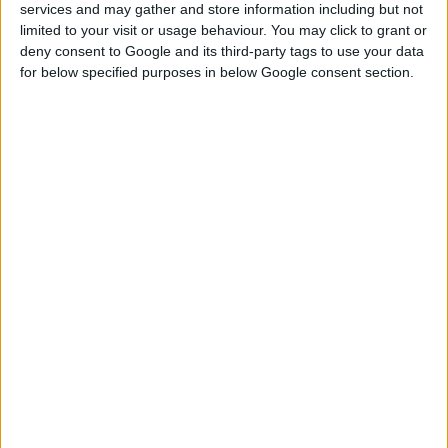
services and may gather and store information including but not
limited to your visit or usage behaviour. You may click to grant or
Όπως αναφέρουν οι βρετανικές εφημερίδες Daily Mail και Sun,
deny consent to Google and its third-party tags to use your data
το χάπι «
Blood Flow+
» παρασκευάστηκε από Bρετανούς
for below specified purposes in below Google consent section.
επιστήμονες από την «Βασιλική Ένωση Χημείας» (Royan
Society of Chemistry).
Οι επιστήμονες διαπίστωσαν πως, όταν τρώμε μαύρη
σοκολάτα, τα «καλά» βακτήρια στο έντερό μας, όπως το
bifidobacterium, τους δημιουργούν αντιφλεγμονώδεις ουσίες,
που ωφελούν τον οργανισμό μας και κυρίως την καρδιά μας.
Όταν οι ουσίες αυτές απορροφώνται από τον οργανισμό,
μειώνουν τη φλεγμονή του καρδιαγγειακού ιστού και συνεπώς
περιορίζουν μακροπρόθεσμα τον κίνδυνο εγκεφαλικού
επεισοδίου.
Η
μαύρη σοκολάτα
είναι ωφέλιμη, όμως αυτό δεν σημαίνει
ότι πρέπει να τρώμε μεγάλες ποσότητες, πιστεύοντας ότι έτσι