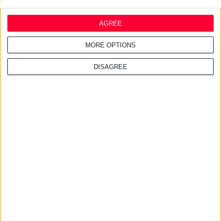
AGREE
24/7/2026 1:41:29 μμ
MORE OPTIONS
Opella: Μεγάλη επένδυση $70
εκατ. στα προβιοτικά
DISAGREE