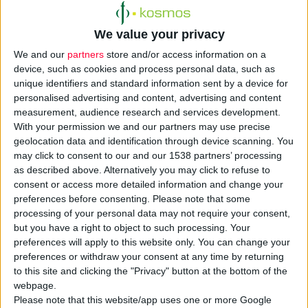
We value your privacy
We and our
partners
store and/or access information on a
device, such as cookies and process personal data, such as
unique identifiers and standard information sent by a device for
personalised advertising and content, advertising and content
Εδώ και αρκετά χρόνια έχει διαπιστωθεί η καλή δράση της
measurement, audience research and services development.
μαύρης σοκολάτας στο καρδιαγγειακό μας σύστημα. Α
υτό που
With your permission we and our partners may use precise
έπρεπε να γίνει ήταν να δημιουργηθούν τα χάπια
geolocation data and identification through device scanning. You
σοκολάτας που θα περιέχουν σε μεγάλο ποσοστό καθαρό
may click to consent to our and our 1538 partners’ processing
as described above. Alternatively you may click to refuse to
κακάο και φυσικά χωρίς τις προσμίξεις ζάχαρης,
consent or access more detailed information and change your
βουτύρου
που θα επιβάρυναν την ανθρώπινη υγεία.
preferences before consenting.
Please note that some
processing of your personal data may not require your consent,
Το σοκολατένιο χάπι προστατεύει τον οργανισμό από την
but you have a right to object to such processing. Your
preferences will apply to this website only. You can change your
άνοια, τα καρδιακά και το εγκεφαλικό, όπως ισχυρίζονται οι
preferences or withdraw your consent at any time by returning
δημιουργοί του. Τ
ο χάπι πήρε έγκριση από τις ευρωπαϊκές
to this site and clicking the "Privacy" button at the bottom of the
υγειονομικές αρχές και σύντομα αναμένεται να
webpage.
κυκλοφορήσει στη Βρετανία.
Please note that this website/app uses one or more Google