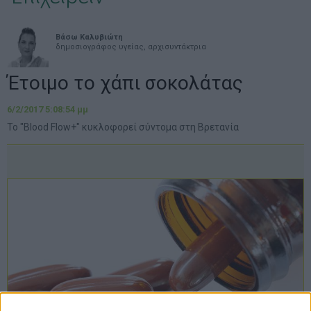
Βάσω Καλυβιώτη
δημοσιογράφος υγείας, αρχισυντάκτρια
Έτοιμο το χάπι σοκολάτας
6/2/2017 5:08:54 μμ
Το "Blood Flow+" κυκλοφορεί σύντομα στη Βρετανία