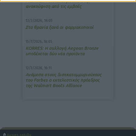
Memotin: Αποτελεσματικό στην
ανακούφιση από τις εμβοές
13/3/2026, 16:05
Στα θρανία ξανά οι φαρμακοποιοί
15/7/2026, 16:05
ΚΟRRES: Η συλλογή Aegean Bronze
υποδέχεται δύο νέα προϊόντα
12/3/2026, 16:11
Ανάμεσα στους δισεκατομμυριούχους
του Forbes o εκτελεστικός πρόεδρος
της Walmart Boots Alliance
Αρχική σελίδα