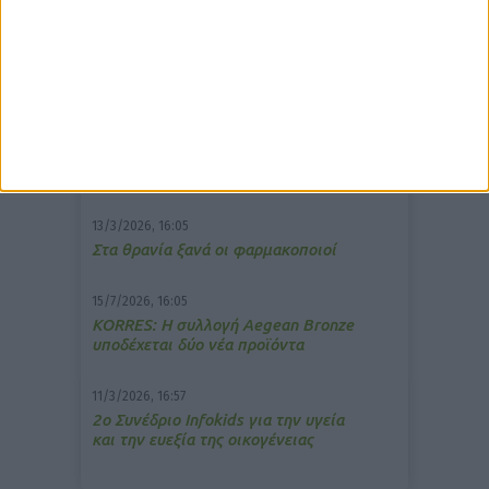
δημοφιλέστερα άρθρα
7/4/2026, 17:25
Memotin: Αποτελεσματικό στην
ανακούφιση από τις εμβοές
13/3/2026, 16:05
Στα θρανία ξανά οι φαρμακοποιοί
15/7/2026, 16:05
ΚΟRRES: Η συλλογή Aegean Bronze
υποδέχεται δύο νέα προϊόντα
11/3/2026, 16:57
2ο Συνέδριο Infokids για την υγεία
και την ευεξία της οικογένειας