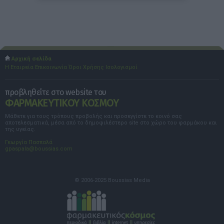
Αρχική σελίδα
Η Εταιρεία
Επικοινωνία
Όροι Χρήσης
Ισολογισμοί
προβληθείτε στο website του
ΦΑΡΜΑΚΕΥΤΙΚΟΥ ΚΟΣΜΟΥ
Μάθετε για τους τρόπους προβολής και προσεγγίστε το κοινό σας
αποτελεσματικά, μέσα από το δημοφιλέστερο site στο χώρο του φαρμάκου και
της υγείας.
Γεωργία Πασπαλά
gpaspala@boussias.com
© 2006-2025 Boussias Media