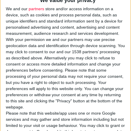
We value your privacy
We and our
partners
store and/or access information on a
device, such as cookies and process personal data, such as
unique identifiers and standard information sent by a device for
personalised advertising and content, advertising and content
measurement, audience research and services development.
With your permission we and our partners may use precise
geolocation data and identification through device scanning. You
Σημαντική αναγνώριση για την ενεργειακή πολιτική που
may click to consent to our and our 1538 partners’ processing
εφαρμόζει η
Genepharm
αποτελεί η απόκτηση της
as described above. Alternatively you may click to refuse to
consent or access more detailed information and change your
πιστοποίησης ενεργειακής διαχείρισης ISO 50001:2018
,
preferences before consenting.
Please note that some
αποδεικνύοντας πως η ενεργειακή πολιτική της Genepharm
processing of your personal data may not require your consent,
κινείται προς τη σωστή, περιβαλλοντικά υπεύθυνη
but you have a right to object to such processing. Your
κατεύθυνση. Ειδικότερα, η Genepharm δεσμεύεται να
preferences will apply to this website only. You can change your
preferences or withdraw your consent at any time by returning
ελαχιστοποιήσει την κατανάλωση ενέργειας μέσω της
to this site and clicking the "Privacy" button at the bottom of the
αξιολόγησης ενεργειακών βελτιώσεων σε θέματα σχεδιασμού
webpage.
και τροποποίησης των εγκαταστάσεων, του εξοπλισμού, των
Please note that this website/app uses one or more Google
συστημάτων και των διαδικασιών της. Επίσης, δεσμεύεται να
services and may gather and store information including but not
καθορίσει, μετρήσει και επαναξιολογήσει τους σκοπούς και
limited to your visit or usage behaviour. You may click to grant or