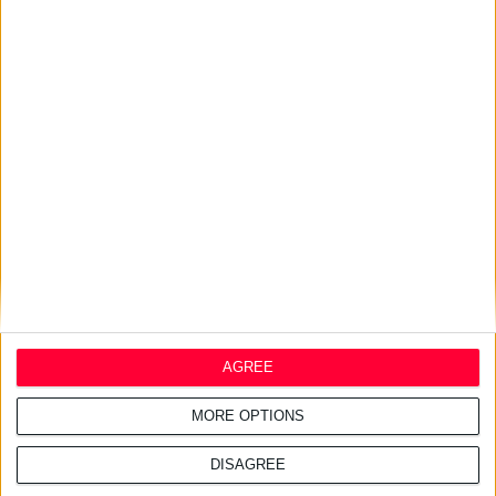
24/7/2026 1:44:19 μμ
AstraZeneca Ελλάδας &
Κύπρου: Ο Σταύρος Ντογιάκος
αναλαμβάνει πρόεδρος και
CEO
24/7/2026 1:41:29 μμ
Opella: Μεγάλη επένδυση $70
εκατ. στα προβιοτικά
AGREE
MORE OPTIONS
DISAGREE