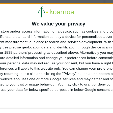
We value your privacy
store and/or access information on a device, such as cookies and pro
ifiers and standard information sent by a device for personalised adver
Μνημόνιο
tent measurement, audience research and services development.
With 
dation
 use precise geolocation data and identification through device scanni
 την ψηφιακή
ur 1538 partners’ processing as described above. Alternatively you may 
ore detailed information and change your preferences before consenti
our personal data may not require your consent, but you have a right t
ατίζει τη
ferences will apply to this website only. You can change your preferen
y returning to this site and clicking the "Privacy" button at the bottom
s website/app uses one or more Google services and may gather and st
 Nexus Forum
ited to your visit or usage behaviour. You may click to grant or deny c
 to use your data for below specified purposes in below Google consent s