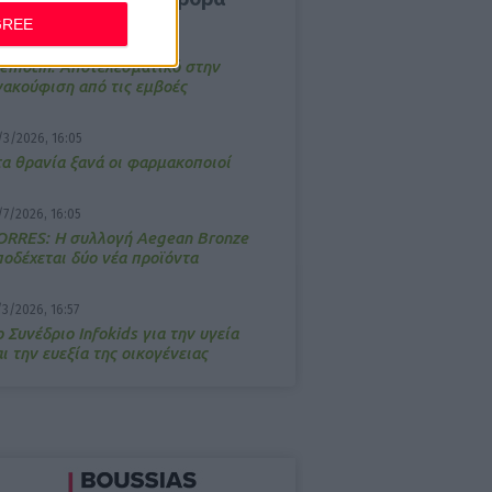
GREE
4/2026, 17:25
emotin: Αποτελεσματικό στην
νακούφιση από τις εμβοές
/3/2026, 16:05
τα θρανία ξανά οι φαρμακοποιοί
/7/2026, 16:05
ΟRRES: Η συλλογή Aegean Bronze
ποδέχεται δύο νέα προϊόντα
/3/2026, 16:57
 Συνέδριο Infokids για την υγεία
ι την ευεξία της οικογένειας