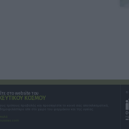
τε στο website του
© 
ΕΥΤΙΚΟΥ ΚΟΣΜΟΥ
τους τρόπους προβολής και προσεγγίστε το κοινό σας αποτελεσματικά,
 δημοφιλέστερο site στο χώρο του φαρμάκου και της υγείας.
σπαλά
oussias.com