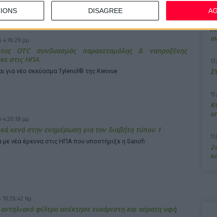
IONS
DISAGREE
A
7/
M
α
 4:16:29 μμ
ος OTC συνδυασμός παρακεταμόλης & ναπροξένης
κε στις ΗΠΑ
13
ι για νέο σκεύασμα Tylenol® της Kenvue
Σ
15
Κ
υ
 4:20:18 μμ
κά κενά στην ενημέρωση για τον διαβήτη τύπου 1
11
με νέα έρευνα στις ΗΠΑ που υποστήριξε η Sanofi
2ο
κα
 10:26:42 πμ
αντηλιακό φίλτρο απέκτησε ευχάριστη και αόρατη υφή