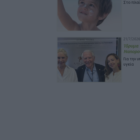
Στο πλα
21/7/2026
Ίδρυμ
Nanopou
Για την 
υγεία