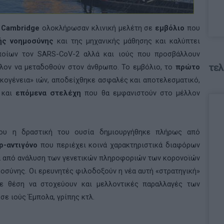
υ
Cambridge
ολοκλήρωσαν κλινική μελέτη σε
εμβόλιο
που
ής νοημοσύνης
και της μηχανικής μάθησης και καλύπτει
οποίων τον
SARS
-
CoV
-2 αλλά και ιούς που προσβάλλουν
τελ
λλον να μεταδοθούν στον άνθρωπο. Το εμβόλιο, το
πρώτο
ικογένεια» ιών, αποδείχθηκε ασφαλές και αποτελεσματικό,
 και
επόμενα στελέχη
που θα εμφανιστούν στο μέλλον
που η δραστική του ουσία δημιουργήθηκε πλήρως από
ρ-αντιγόνο
που περιέχει κοινά χαρακτηριστικά διαφόρων
ά από ανάλυση των γενετικών πληροφοριών των κορονοϊών
οσύνης. Οι ερευνητές φιλοδοξούν η νέα αυτή «στρατηγική»
σε θέση να στοχεύουν και μελλοντικές παραλλαγές των
σε ιούς Έμπολα, γρίπης κτλ.