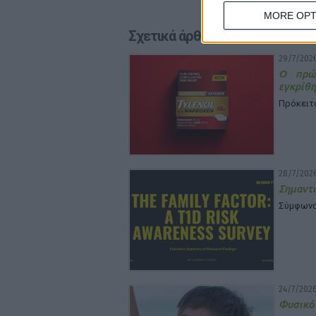
MORE OPT
Σχετικά άρθρα
29/7/2026
Ο πρώτ
εγκρίθη
Πρόκειτα
28/7/2026
Σημαντι
Σύμφωνα 
24/7/2026
Φυσικό 