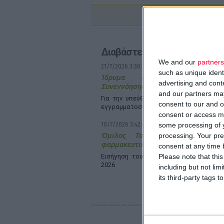
Διαβάστε επίσης
We and our
partners
21/7/2026 3:30:10 μμ
such as unique ident
Ίδρυμα «Κλέων Τσέτης»: 
advertising and con
Συνεννόησης με το Nanopoulos Foun
and our partners may
Για την υπεύθυνη αξιοποίηση της ΑΙ &
consent to our and o
εγγραμματοσύνη στην υγεία
consent or access m
some processing of y
10/7/2026 3:42:43 μμ
Όμιλος Τσέτη: Η ΑΙ μετασχημ
processing. Your pre
φαρμακευτική καινοτομία
consent at any time b
Please note that thi
Εισήγηση του Σπ. Κίντζιου στο Health
2026
including but not lim
its third-party tags