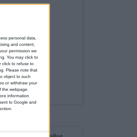
cess personal data,
tising and content,
your permission we
ng. You may click to
click to refuse to
ng.
Please note that
o object to such
ces or withdraw your
 of the webpage.
ore information
onsent to Google and
ection.
δημοφιλέστερα άρθρα