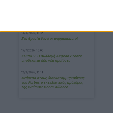
7/4/2026, 17:25
Memotin: Αποτελεσματικό στην
ανακούφιση από τις εμβοές
13/3/2026, 16:05
Στα θρανία ξανά οι φαρμακοποιοί
15/7/2026, 16:05
ΚΟRRES: Η συλλογή Aegean Bronze
υποδέχεται δύο νέα προϊόντα
12/3/2026, 16:11
Ανάμεσα στους δισεκατομμυριούχους
του Forbes o εκτελεστικός πρόεδρος
της Walmart Boots Alliance