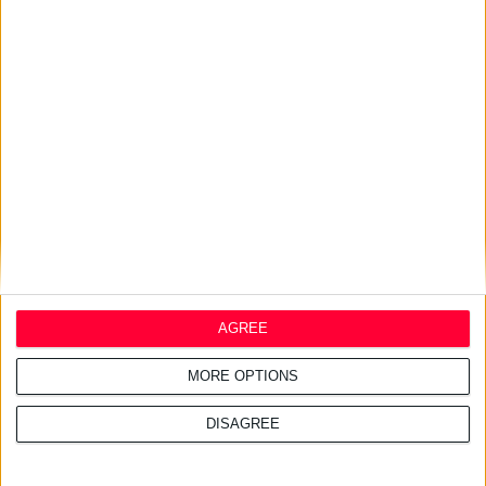
AstraZeneca Ελλάδας &
Κύπρου: Ο Σταύρος Ντογιάκος
αναλαμβάνει πρόεδρος και
CEO
24/7/2026 1:41:29 μμ
Opella: Μεγάλη επένδυση $70
εκατ. στα προβιοτικά
AGREE
MORE OPTIONS
DISAGREE