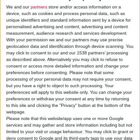
We and our
partners
store and/or access information on a
device, such as cookies and process personal data, such as
unique identifiers and standard information sent by a device for
personalised advertising and content, advertising and content
measurement, audience research and services development.
With your permission we and our partners may use precise
geolocation data and identification through device scanning. You
Ιδιαίτερα ενθαρρυντικά είναι τα πρώτα αποτελέσματα από τη
may click to consent to our and our 1538 partners’ processing
δοκιμή σε ανθρώπους
ενός
νέου mRNA εμβολίου
για τη
as described above. Alternatively you may click to refuse to
consent or access more detailed information and change your
λοίμωξη που προκαλεί ο
SARS-COV-2.
preferences before consenting.
Please note that some
processing of your personal data may not require your consent,
Όλοι οι εθελοντές στους οποίους χορηγήθηκε ανέπτυξαν
but you have a right to object to such processing. Your
αντισώματα
εναντίον του ιού, ενώ κανένας δεν παρουσίασε
preferences will apply to this website only. You can change your
preferences or withdraw your consent at any time by returning
σοβαρές ή επικίνδυνες
παρενέργειες
. Μάλιστα το εμβόλιο
to this site and clicking the "Privacy" button at the bottom of the
έδειξε να είναι αποτελεσματικό σε όλες τις ηλικιακές ομάδες,
webpage.
συμπεριλαμβανομένων των ηλικιωμένων, αλλά και όταν
Please note that this website/app uses one or more Google
χορηγήθηκε σε
μία μόνο δόση.
services and may gather and store information including but not
limited to your visit or usage behaviour. You may click to grant or
deny consent to Google and its third-party tags to use your data