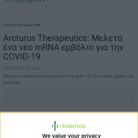
Συντακτική ομάδα ΦΚ
Arcturus Therapeutics: Μελετά
ένα νέο mRNA εμβόλιο για την
COVID-19
10/2/2021 4:00:33 μμ
Δείχνει να είναι αποτελεσματικό σε όλες τις ηλικιακές ομάδες με
μία δόση
We value your privacy