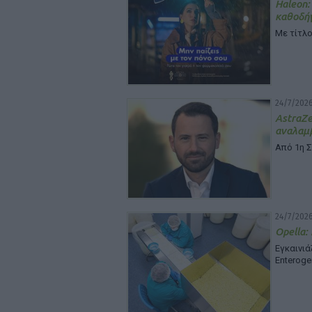
Haleon:
καθοδή
Με τίτλο
24/7/2026
Astra
αναλαμβ
Από 1η 
24/7/2026
Opella:
Εγκαινι
Enteroge