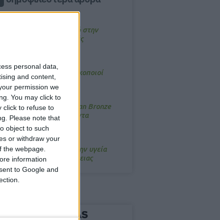
4/2026, 17:25
emotin: Αποτελεσματικό στην
νακούφιση από τις εμβοές
/3/2026, 16:05
cess personal data,
τα θρανία ξανά οι φαρμακοποιοί
tising and content,
your permission we
/7/2026, 16:05
ng. You may click to
ΟRRES: Η συλλογή Aegean Bronze
click to refuse to
ποδέχεται δύο νέα προϊόντα
ng.
Please note that
o object to such
ces or withdraw your
/3/2026, 16:57
 of the webpage.
 Συνέδριο Infokids για την υγεία
ι την ευεξία της οικογένειας
ore information
onsent to Google and
ection.