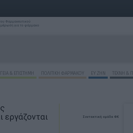
 του Φαρμακευτικού
νημέρωση για το φάρμακο
ΓΕΙΑ & ΕΠΙΣΤΗΜΗ
ΠΟΛΙΤΙΚΗ ΦΑΡΜΑΚΟΥ
ΕΥ ΖΗΝ
ΤΕΧΝΗ & 
ες
ι εργάζονται
Συντακτική ομάδα ΦΚ