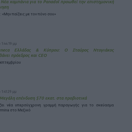
 Νέα καμπάνια για το Panadol προωθεί την επιστημονική
γηση
: «Μην παίζεις με τον πόνο σου»
 1:44:19 μμ
Zeneca Ελλάδας & Κύπρου: Ο Σταύρος Ντογιάκος
άνει πρόεδρος και CEO
Σεπτεμβρίου
 1:41:29 μμ
 Μεγάλη επένδυση $70 εκατ. στα προβιοτικά
άζει νέα υπερσύγχρονη γραμμή παραγωγής για το σκεύασμα
rmina στο Μεξικό