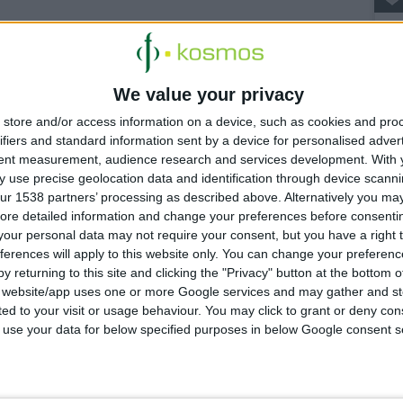
ράση «Επιλέγουμε Ελλάδα χτίζοντας γέφυρες γνώσης και
7/
 διασυνδέσει τους Έλληνες επιστήμονες σε οποιοδήποτε
M
α
ι. Αρωγός σε αυτή την προσπάθεια είναι η ηλεκτρονική
We value your privacy
αγκοσμίως, προκειμένου αυτή να συνδεθεί με την ελληνική
13
store and/or access information on a device, such as cookies and pro
ία αυτή να αποδειχθεί αμοιβαία επωφελής και για τα δύο
Σ
ifiers and standard information sent by a device for personalised adver
ονται στο εξωτερικό και εκείνους στο εσωτερικό. Η
tent measurement, audience research and services development.
With 
θά τη σύνδεση αυτών των ανθρώπων, ενημερώνει για τις
15
 use precise geolocation data and identification through device scanni
ρηματικούς πόρους και δίνει έμφαση στη σύνδεση με την
Κ
ur 1538 partners’ processing as described above. Alternatively you may 
υ
ore detailed information and change your preferences before consenti
ια καταγραφή των Ελλήνων επιστημόνων, όχι τόσο με την
our personal data may not require your consent, but you have a right t
αγραφή περισσότερο με τα ποιοτικά χαρακτηριστικά τους»,
ferences will apply to this website only. You can change your preferen
11
y returning to this site and clicking the "Privacy" button at the bottom
2ο
κα
s website/app uses one or more Google services and may gather and st
ited to your visit or usage behaviour. You may click to grant or deny c
 σχέση ενός Έλληνα επιστήμονα που ζει και εργάζεται στο
 to use your data for below specified purposes in below Google consent s
α;
«Να μπορεί να στήσει μια επιχείρηση στην Ελλάδα,
α με κάποιον άλλον, να αναθέσει σε κάποιον ή σε μια
δους υπεργολαβία, να προωθήσει προϊόντα ελληνικών