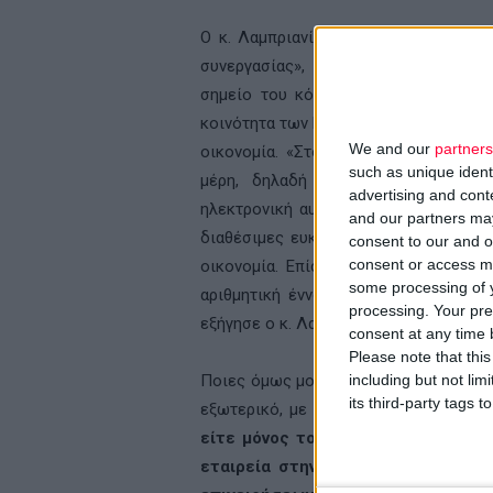
Ο κ. Λαμπριανίδης αναφέρθηκε στη δ
συνεργασίας», η οποία στοχεύει να
σημείο του κόσμου και αν βρίσκοντα
κοινότητα των Ελλήνων επιστημόνων π
We and our
partners
οικονομία. «Στόχος είναι η διαδικασ
such as unique ident
μέρη, δηλαδή εκείνους που βρίσκ
advertising and con
ηλεκτρονική αυτή πλατφόρμα, υποβοη
and our partners may
διαθέσιμες ευκαιρίες πρόσβασης σε χ
consent to our and o
consent or access m
οικονομία. Επίσης, επιδίωξη είναι μ
some processing of y
αριθμητική έννοια, αλλά για μια κατ
processing. Your pre
εξήγησε ο κ. Λαμπριανίδης.
consent at any time b
Please note that thi
including but not lim
Ποιες όμως μορφές μπορεί να πάρει η
its third-party tags
εξωτερικό, με την ελληνική οικονομί
είτε μόνος του, είτε σε συνεργασί
εταιρεία στην Ελλάδα κάποιου εί