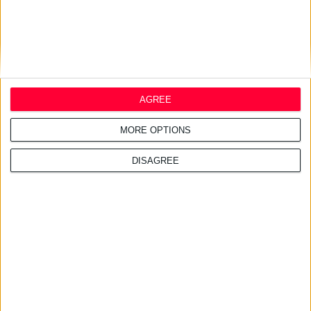
13/10/2024 10:51:48 μμ
Self Test καρκίνου παχέος εντέρου All Test
AGREE
Διακινείται από τη Νέα Διαγνωστική Διάσταση
MORE OPTIONS
DISAGREE