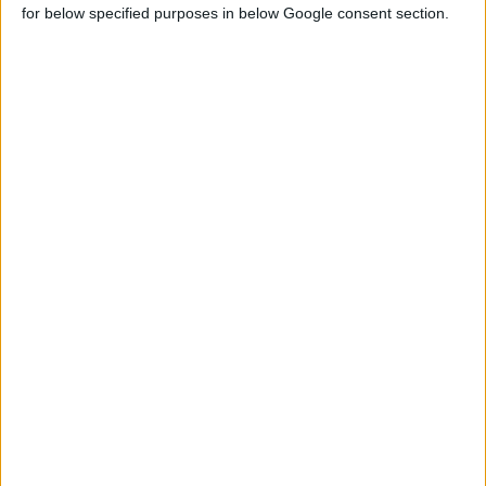
for below specified purposes in below Google consent section.
30/10/2024 11:11:49 μμ
QPAIN®: Τοπικό αντιφλεγμονώδες από τη Pharma Q
Φτάνει άμεσα στην εστία του πόνου και της φλεγμονής μυών &
αρθρώσεων