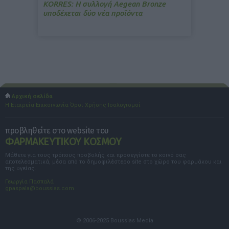
ΚΟRRES: Η συλλογή Aegean Bronze
υποδέχεται δύο νέα προϊόντα
Αρχική σελίδα
Η Εταιρεία
Επικοινωνία
Όροι Χρήσης
Ισολογισμοί
προβληθείτε στο website του
ΦΑΡΜΑΚΕΥΤΙΚΟΥ ΚΟΣΜΟΥ
Μάθετε για τους τρόπους προβολής και προσεγγίστε το κοινό σας
αποτελεσματικά, μέσα από το δημοφιλέστερο site στο χώρο του φαρμάκου και
της υγείας.
Γεωργία Πασπαλά
gpaspala@boussias.com
© 2006-2025 Boussias Media