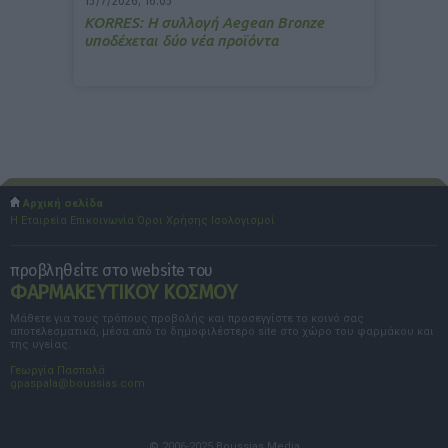
15/7/2026, 16:05
ΚΟRRES: Η συλλογή Aegean Bronze
υποδέχεται δύο νέα προϊόντα
Αρχική σελίδα
Η Εταιρεία
Επικοινωνία
Όροι Χρήσης
Ισολογισμοί
προβληθείτε στο website του
ΦΑΡΜΑΚΕΥΤΙΚΟΥ ΚΟΣΜΟΥ
Μάθετε για τους τρόπους προβολής και προσεγγίστε το κοινό σας
αποτελεσματικά, μέσα από το δημοφιλέστερο site στο χώρο του φαρμάκου και
της υγείας.
Γεωργία Πασπαλά
gpaspala@boussias.com
© 2006-2025 Boussias Media