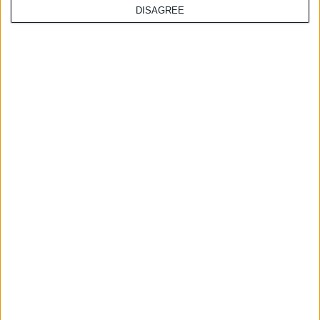
DISAGREE
9/4/2009
RETIN-OX WRINKLE FILLER