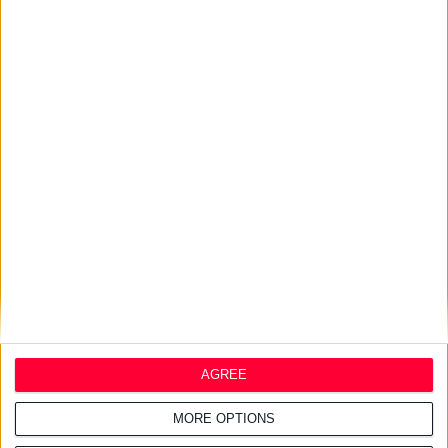
13/4/2009
Hartmann
Πώς μπορεί να προφυλαχθεί το δέρμα από τις βλαβερές επιρροές της
ακράτειας και τη δημιουργία ελκών κατάκλισης
AGREE
MORE OPTIONS