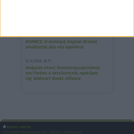
ανακούφιση από τις εμβοές
13/3/2026, 16:05
Στα θρανία ξανά οι φαρμακοποιοί
15/7/2026, 16:05
ΚΟRRES: Η συλλογή Aegean Bronze
υποδέχεται δύο νέα προϊόντα
12/3/2026, 16:11
Ανάμεσα στους δισεκατομμυριούχους
του Forbes o εκτελεστικός πρόεδρος
της Walmart Boots Alliance
Αρχική σελίδα
Η Εταιρεία
Επικοινωνία
Όροι Χρήσης
Ισολογισμοί