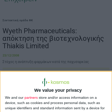
Συντακτική ομάδα ΦΚ
Wyeth Pharmaceuticals:
απόκτηση της βιοτεχνολογικής
Thiakis Limited
23/12/2008
Στόχος η ανάπτυξη φαρμάκων κατά της παχυσαρκίας
Η
Wyeth
Pharmaceuticals
, παράρτημα της
We value your privacy
φαρμακοβιομηχανίας Wyeth, ανακοίνωσε την
απόκτηση της βρετανικής βιοτεχνολογικής
We and our
partners
store and/or access information on a
device, such as cookies and process personal data, such as
εταιρείας
Thiakis Limited
έναντι του ποσού
unique identifiers and standard information sent by a device for
των 30 εκατ. δολαρίων.