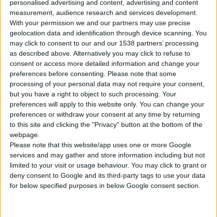
personalised advertising and content, advertising and content
Η Thiakis Limited εξειδικεύεται μεταξύ άλλων
measurement, audience research and services development.
στην
ανακάλυψη και ανάπτυξη καινοτόμων
With your permission we and our partners may use precise
geolocation data and identification through device scanning. You
μορίων για τη θεραπεία της παχυσαρκίας
may click to consent to our and our 1538 partners’ processing
και άλλων μεταβολικών διαταραχών
, με
as described above. Alternatively you may click to refuse to
πιο σημαντικό από αυτά το πειραματικό
consent or access more detailed information and change your
μόριο
TKS1225
(συνθετική εκδοχή του
preferences before consenting.
Please note that some
processing of your personal data may not require your consent,
γαστρεντερικού πεπτιδίου
but you have a right to object to such processing. Your
οξυντομοδουλίνη
).
preferences will apply to this website only. You can change your
Σύμφωνα με τους όρους της συμφωνίας, η
preferences or withdraw your consent at any time by returning
βιοτεχνολογική εταιρεία θα μπορούσε να
to this site and clicking the "Privacy" button at the bottom of the
ενισχυθεί επιπλέον με κέρδη της τάξης των
webpage.
Please note that this website/app uses one or more Google
120 εκατ. δολαρίων, μετά την επιτυχημένη
services and may gather and store information including but not
έκβαση κλινικών δοκιμών των ουσιών και
limited to your visit or usage behaviour. You may click to grant or
την εμπορική διάθεση των φαρμάκων.
deny consent to Google and its third-party tags to use your data
for below specified purposes in below Google consent section.