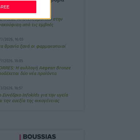
GREE
4/2026, 17:25
emotin: Αποτελεσματικό στην
νακούφιση από τις εμβοές
/3/2026, 16:05
τα θρανία ξανά οι φαρμακοποιοί
/7/2026, 16:05
ΟRRES: Η συλλογή Aegean Bronze
ποδέχεται δύο νέα προϊόντα
/3/2026, 16:57
 Συνέδριο Infokids για την υγεία
ι την ευεξία της οικογένειας