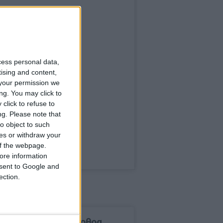
cess personal data,
tising and content,
your permission we
ng. You may click to
click to refuse to
ng.
Please note that
o object to such
ces or withdraw your
 of the webpage.
ore information
onsent to Google and
ection.
δημοφιλέστερα άρθρα