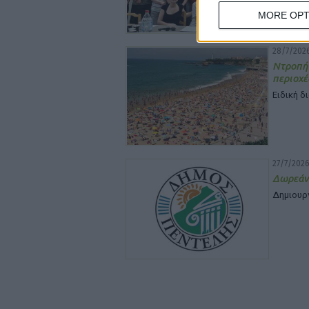
MORE OPT
28/7/2026
Ντροπή
περιοχέ
Ειδική δ
27/7/2026
Δωρεάν
Δημιουρ