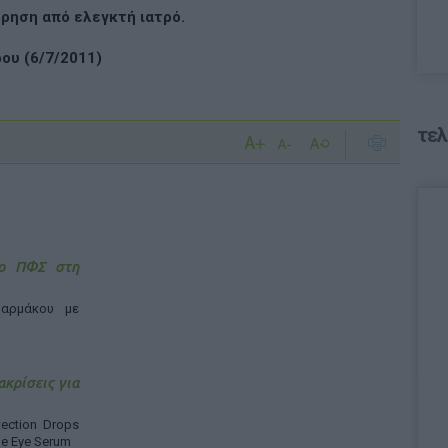
ρηση από ελεγκτή ιατρό.
ου (6/7/2011)
τελ
 ο ΠΦΣ στη
αρμάκου με
ακρίσεις για
ection Drops
ne Eye Serum