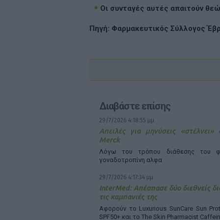
Οι συνταγές αυτές απαιτούν θεώ
Πηγή: Φαρμακευτικός Σύλλογος Έβρ
Διαβάστε επίσης
29/7/2026 4:18:55 μμ
Απειλές για μηνύσεις «στέλνει»
Merck
Λόγω του τρόπου διάθεσης του φ
γοναδοτροπίνη αλφα
29/7/2026 4:17:34 μμ
InterMed: Απέσπασε δύο διεθνείς δι
τις καμπανιές της
Αφορούν το Luxurious SunCare Sun Prot
SPF50+ και το The Skin Pharmacist Caffei