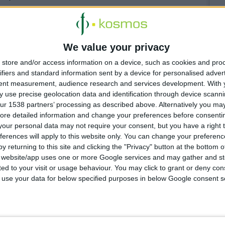
We value your privacy
store and/or access information on a device, such as cookies and pro
ifiers and standard information sent by a device for personalised adver
tent measurement, audience research and services development.
With 
 use precise geolocation data and identification through device scanni
 4:18:55 μμ
ur 1538 partners’ processing as described above. Alternatively you may 
 για μηνύσεις «στέλνει» ο ΠΦΣ στη Merck
ore detailed information and change your preferences before consenti
υ τρόπου διάθεσης του φαρμάκου με γοναδοτροπίνη αλφα
our personal data may not require your consent, but you have a right t
ferences will apply to this website only. You can change your preferen
y returning to this site and clicking the "Privacy" button at the bottom
s website/app uses one or more Google services and may gather and st
ited to your visit or usage behaviour. You may click to grant or deny c
 to use your data for below specified purposes in below Google consent s
 4:13:55 μμ
ρακλείου & Ρεθύμνου: Σχεδιάζουν κοινές δράσεις με
ους ασθενών
ήσουν με την ορθή διαχείριση των οικιακών φαρμάκων