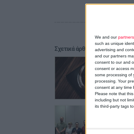
We and our
partners
such as unique ident
Σχετικά άρθρα
advertising and con
and our partners may
29/7/2026
consent to our and o
Απειλές
consent or access m
Λόγω το
some processing of y
processing. Your pre
consent at any time b
Please note that thi
including but not lim
its third-party tags
29/7/2026
Φ.Σ. Η
συλλόγ
Θα ξεκιν