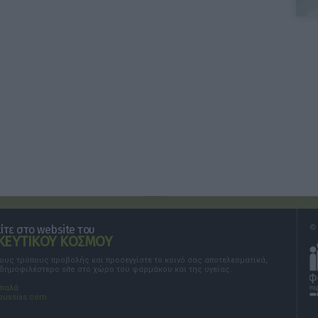
τε στο website του
© 
ΕΥΤΙΚΟΥ ΚΟΣΜΟΥ
τους τρόπους προβολής και προσεγγίστε το κοινό σας αποτελεσματικά,
 δημοφιλέστερο site στο χώρο του φαρμάκου και της υγείας.
σπαλά
oussias.com