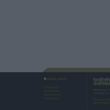
προβληθεί
Αρχική σελίδα
ΦΑΡΜΑΚ
Η Εταιρεία
Μάθετε για 
Επικοινωνία
μέσα από το
Όροι Χρήσης
Ισολογισμοί
Γεωργία Πα
gpaspala@b