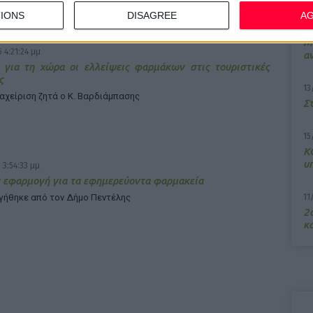
IONS
DISAGREE
A
7/
M
 4:21:24 μμ
α
 για τη χώρα οι ελλείψεις φαρμάκων στις τουριστικές
ς
13
ιαχείριση ζητά ο Κ. Βαρδιάμπασης
Σ
15
Κ
υ
 3:54:33 μμ
 εφαρμογή για τα εφημερεύοντα φαρμακεία
11
γήθηκε από τον Δήμο Πεντέλης
2ο
κα