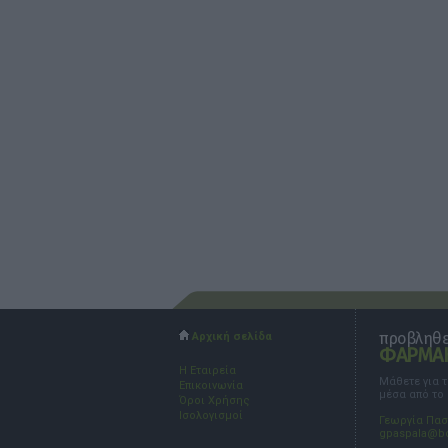
προβληθεί
Αρχική σελίδα
ΦΑΡΜΑΚ
Η Εταιρεία
Μάθετε για 
Επικοινωνία
μέσα από το
Όροι Χρήσης
Ισολογισμοί
Γεωργία Πα
gpaspala@b