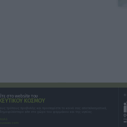
τε στο website του
© 
ΕΥΤΙΚΟΥ ΚΟΣΜΟΥ
τους τρόπους προβολής και προσεγγίστε το κοινό σας αποτελεσματικά,
 δημοφιλέστερο site στο χώρο του φαρμάκου και της υγείας.
σπαλά
oussias.com