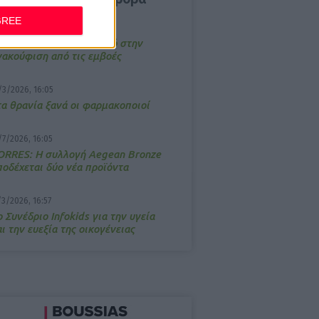
GREE
4/2026, 17:25
emotin: Αποτελεσματικό στην
νακούφιση από τις εμβοές
/3/2026, 16:05
τα θρανία ξανά οι φαρμακοποιοί
/7/2026, 16:05
ΟRRES: Η συλλογή Aegean Bronze
ποδέχεται δύο νέα προϊόντα
/3/2026, 16:57
 Συνέδριο Infokids για την υγεία
ι την ευεξία της οικογένειας