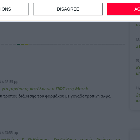
IONS
DISAGREE
A
7/
ργα και τις
M
α
13
Σ
15
Κ
υ
 4:18:55 μμ
 για μηνύσεις «στέλνει» ο ΠΦΣ στη Merck
11
2ο
υ τρόπου διάθεσης του φαρμάκου με γοναδοτροπίνη αλφα
κα
 4:13:55 μμ
ρακλείου & Ρεθύμνου: Σχεδιάζουν κοινές δράσεις με