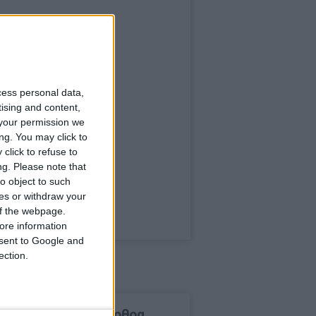
cess personal data,
tising and content,
your permission we
ng. You may click to
click to refuse to
ng.
Please note that
o object to such
ces or withdraw your
 of the webpage.
ore information
onsent to Google and
ection.
δημοφιλέστερα άρθρα