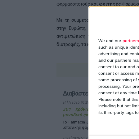
φαρμακοποιούς και
φοιτητές
Φαρμακε
Με τη συμμετοχή διακεκριμένων επισ
στην Ευρώπη, την ψυχική υγεία και
αντιμετώπιση της παχυσαρκίας, τον
We and our
partners
διατροφής, τα καλλυντικά στο φαρμακε
such as unique ident
advertising and con
and our partners may
consent to our and o
consent or access m
some processing of y
processing. Your pre
Διαβάστε επίσης
consent at any time b
Please note that thi
24/7/2026 10:29:32 πμ
including but not lim
301 χρόνια συνεχούς λειτουργί
its third-party tags
μοναδικό φαρμακείο
Το Farmacia Jimeno χαρακτηρίζεται ως
ισπανικής φαρμακολογίας
20/7/2026 5:57:15 μμ