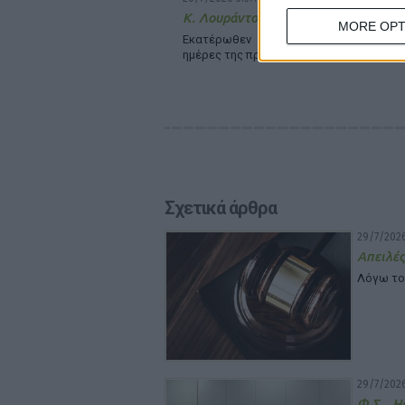
Κ. Λουράντος vs Απ. Βαλτάς
MORE OPT
Εκατέρωθεν χαρακτηρισμοί για τα έ
ημέρες της προεδρίας τους
Σχετικά άρθρα
29/7/2026
Απειλές
Λόγω το
29/7/2026
Φ.Σ. Η