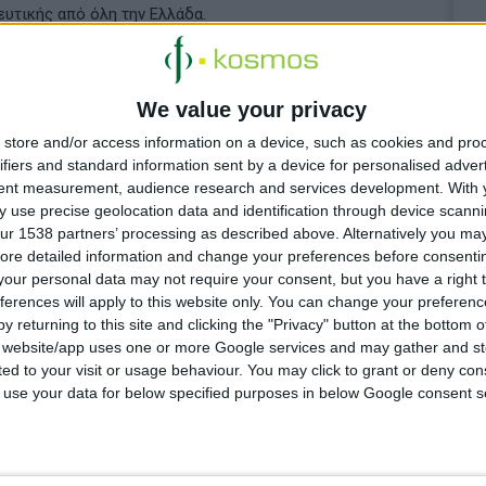
υτικής από όλη την Ελλάδα.
τημόνων θα πραγματοποιηθούν ομιλίες για τα φαρμακεία
 τα νευροεκφυλιστικά νοσήματα, τα νέα δεδομένα στην
We value your privacy
 ρόλο του φαρμακοποιού στη χρήση των συμπληρωμάτων
store and/or access information on a device, such as cookies and pro
ίο και για τον εμβολιασμό των ενηλίκων.
ifiers and standard information sent by a device for personalised adver
tent measurement, audience research and services development.
With 
 use precise geolocation data and identification through device scanni
ur 1538 partners’ processing as described above. Alternatively you may 
ore detailed information and change your preferences before consenti
our personal data may not require your consent, but you have a right t
ferences will apply to this website only. You can change your preferen
y returning to this site and clicking the "Privacy" button at the bottom
s website/app uses one or more Google services and may gather and st
ited to your visit or usage behaviour. You may click to grant or deny c
ας για ένα
 to use your data for below specified purposes in below Google consent s
 σύμβολο της