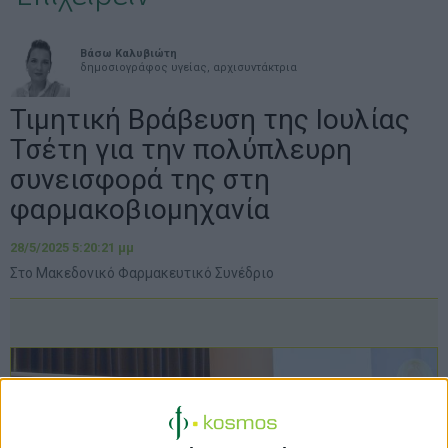
Βάσω Καλυβιώτη
δημοσιογράφος υγείας, αρχισυντάκτρια
Τιμητική Βράβευση της Ιουλίας
Τσέτη για την πολύπλευρη
συνεισφορά της στη
φαρμακοβιομηχανία
28/5/2025 5:20:21 μμ
Στο Μακεδονικό Φαρμακευτικό Συνέδριο