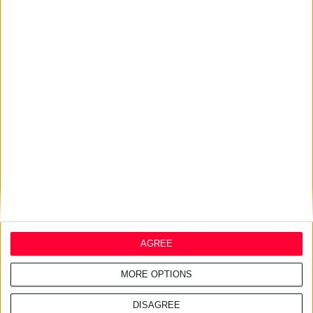
24/7/2026 1:44:19 μμ
AstraZeneca Ελλάδας &
Κύπρου: Ο Σταύρος Ντογιάκος
αναλαμβάνει πρόεδρος και
CEO
24/7/2026 1:41:29 μμ
Opella: Μεγάλη επένδυση $70
εκατ. στα προβιοτικά
AGREE
MORE OPTIONS
DISAGREE