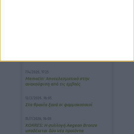
δημοφιλέστερα άρθρα
10/3/2026, 16:44
Πρόστιμο σε φαρμακείο για τη
μετάδοση μουσικής;
7/4/2026, 17:25
Memotin: Αποτελεσματικό στην
ανακούφιση από τις εμβοές
13/3/2026, 16:05
Στα θρανία ξανά οι φαρμακοποιοί
15/7/2026, 16:05
ΚΟRRES: Η συλλογή Aegean Bronze
υποδέχεται δύο νέα προϊόντα