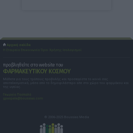
Αρχική σελίδα
Η Εταιρεία
Επικοινωνία
Όροι Χρήσης
Ισολογισμοί
προβληθείτε στο website του
ΦΑΡΜΑΚΕΥΤΙΚΟΥ ΚΟΣΜΟΥ
Μάθετε για τους τρόπους προβολής και προσεγγίστε το κοινό σας
αποτελεσματικά, μέσα από το δημοφιλέστερο site στο χώρο του φαρμάκου και
της υγείας.
Γεωργία Πασπαλά
gpaspala@boussias.com
© 2006-2025 Boussias Media