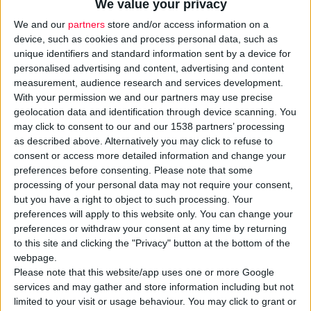
We value your privacy
We and our
partners
store and/or access information on a
device, such as cookies and process personal data, such as
unique identifiers and standard information sent by a device for
personalised advertising and content, advertising and content
measurement, audience research and services development.
With your permission we and our partners may use precise
geolocation data and identification through device scanning. You
may click to consent to our and our 1538 partners’ processing
Κατά την εναρκτήρια τελετή του Μακεδονικού Φαρμακευτικού
as described above. Alternatively you may click to refuse to
Συνεδρίου που πραγματοποιήθηκε στο Κιλκίς 24-25 Μαΐου, ο
consent or access more detailed information and change your
preferences before consenting.
Please note that some
Πρόεδρος του Φ.Σ. Κιλκίς,
Κ. Κατσιάνος
, και ο Πρόεδρος του
processing of your personal data may not require your consent,
ΠΦΣ,
Απ. Βαλτάς
, απένειμαν τιμητική διάκριση στην
Ιουλία
but you have a right to object to such processing. Your
Τσέτη
.
preferences will apply to this website only. You can change your
preferences or withdraw your consent at any time by returning
to this site and clicking the "Privacy" button at the bottom of the
Όπως επισήμαναν, η διάκριση αυτή έρχεται σε συνέχεια της
webpage.
πρόσφατης ανακήρυξης της
Προέδρου των UNI-PHARMA &
Please note that this website/app uses one or more Google
InterMed
ως
«Γυναίκα της Χρονιάς 2024»
κατά την έκθεση
services and may gather and store information including but not
CPHI 2024 στο Μιλάνο, τη μεγαλύτερη διεθνή διοργάνωση για
limited to your visit or usage behaviour. You may click to grant or