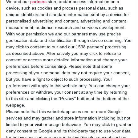
We and our
partners
store and/or access information on a
με τις εμπλεκό­μενες εταιρείες. Στην Ελλάδα
device, such as cookies and process personal data, such as
το μεγα­λύτερο κομμάτι της διανομής το
unique identifiers and standard information sent by a device for
κατέχουν τα σουπερμάρκετ και τα
personalised advertising and content, advertising and content
measurement, audience research and services development.
πολυκαταστήματα βρεφικών ειδών, γεγονός
With your permission we and our partners may use precise
που δε συμβαίνει στην υπόλοιπη Ευρώπη.
geolocation data and identification through device scanning. You
Αυτό επισημάνθηκε στη διάρκεια των εργα­
may click to consent to our and our 1538 partners’ processing
σιών του 1ου Φόρουμ Βρεφανάπτυξης που
as described above. Alternatively you may click to refuse to
consent or access more detailed information and change your
πραγματοποιήθηκε στην Πάτρα από τον ό­μιλο
preferences before consenting.
Please note that some
εταιρειών Dionic και την υποστήριξη του
processing of your personal data may not require your consent,
Φαρμακευτικού Συλ­λόγου Πατρών και του
but you have a right to object to such processing. Your
Συνεταιρισμού Φαρμα­κοποιών Αχαΐας και
preferences will apply to this website only. You can change your
preferences or withdraw your consent at any time by returning
Νήσων.
to this site and clicking the "Privacy" button at the bottom of the
Όπως επεσήμανε ο δι­ευθυντής πωλήσεων
webpage.
της διοργανώτριας εταιρείας, κ. Γιάννης
Please note that this website/app uses one or more Google
Καραδήμας, τα περισσό­τερα βρεφικά
services and may gather and store information including but not
limited to your visit or usage behaviour. You may click to grant or
προϊόντα είναι σχεδιασμένα ώ­στε να
deny consent to Google and its third-party tags to use your data
φτάνουν στον καταναλωτή μέσω του
for below specified purposes in below Google consent section.