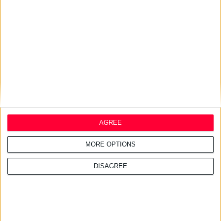
27/7/2026 3:54:33 μμ
Δωρεάν εφαρμογή για τα
εφημερεύοντα φαρμακεία
AGREE
MORE OPTIONS
DISAGREE