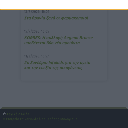
13/3/2026, 16:05
Στα θρανία ξανά οι φαρμακοποιοί
15/7/2026, 16:05
ΚΟRRES: Η συλλογή Aegean Bronze
υποδέχεται δύο νέα προϊόντα
11/3/2026, 16:57
2ο Συνέδριο Infokids για την υγεία
και την ευεξία της οικογένειας
Αρχική σελίδα
Η Εταιρεία
Επικοινωνία
Όροι Χρήσης
Ισολογισμοί