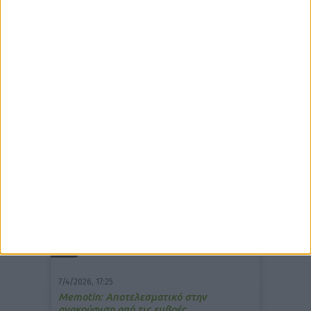
δημοφιλέστερα άρθρα
7/4/2026, 17:25
Memotin: Αποτελεσματικό στην
ανακούφιση από τις εμβοές