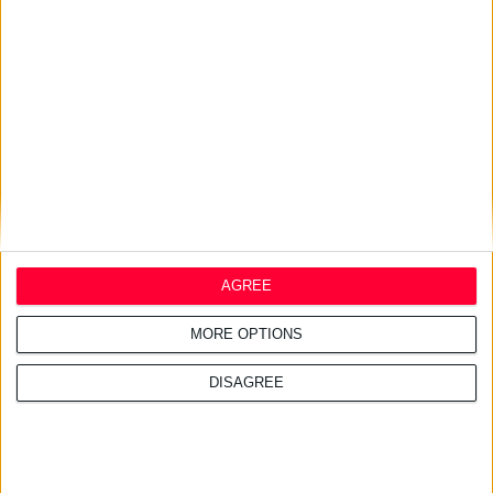
29/7/2026 4:17:34 μμ
InterMed: Απέσπασε δύο
διεθνείς διακρίσεις για τις
καμπανιές της
27/7/2026 3:48:25 μμ
Haleon: Νέα καμπάνια για το
Panadol προωθεί την
επιστημονική καθοδήγηση
AGREE
MORE OPTIONS
DISAGREE
24/7/2026 1:44:19 μμ
AstraZeneca Ελλάδας &
Κύπρου: Ο Σταύρος Ντογιάκος
αναλαμβάνει πρόεδρος και
CEO