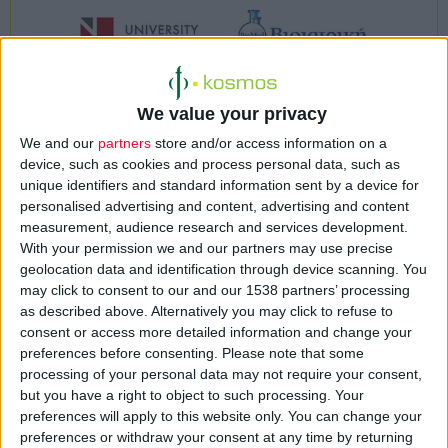
We value your privacy
We and our
partners
store and/or access information on a
device, such as cookies and process personal data, such as
Μνημόνιο Συναντίληψης και Συνεργασίας
επικύρωσαν το
unique identifiers and standard information sent by a device for
personalised advertising and content, advertising and content
Χημείο Γιαννουκά | Όμιλος ΒΙΟΙΑΤΡΙΚΗ
και το
Πανεπιστήμιο
measurement, audience research and services development.
Λευκωσίας,
με στόχο τη διάδοση προγραμμάτων έρευνας και
With your permission we and our partners may use precise
συνεχιζόμενης επαγγελματικής κατάρτισης, την από κοινού
geolocation data and identification through device scanning. You
ανάπτυξη και διάχυση τεχνογνωσίας, και την ευρύτερη
may click to consent to our and our 1538 partners’ processing
as described above. Alternatively you may click to refuse to
συνεργασία σε θέματα εκπαίδευσης και απόκτησης εργασιακής
consent or access more detailed information and change your
εμπειρίας.
preferences before consenting.
Please note that some
processing of your personal data may not require your consent,
Το Μνημόνιο επαναβεβαιώνει την προσήλωση των δύο
but you have a right to object to such processing. Your
preferences will apply to this website only. You can change your
οργανισμών σε θέματα
έρευνας και καινοτομίας
, πάντα με
preferences or withdraw your consent at any time by returning
στόχο την βελτίωση των προσφερόμενων υπηρεσιών. Η