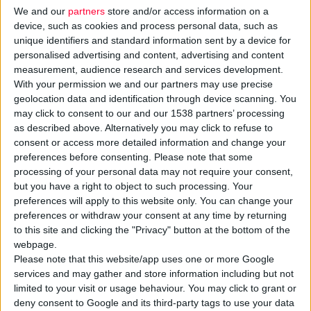
Το θέμα που θα παρουσιαστεί είναι:
«Συμπληρώματα
We and our
partners
store and/or access information on a
device, such as cookies and process personal data, such as
διατροφής και η επίδρασή τους στην υγεία των
unique identifiers and standard information sent by a device for
αθλουμένων»
.
personalised advertising and content, advertising and content
measurement, audience research and services development.
Πρόγραμμα
With your permission we and our partners may use precise
geolocation data and identification through device scanning. You
may click to consent to our and our 1538 partners’ processing
19.00: Προσέλευση - προσφορά καφέ
as described above. Alternatively you may click to refuse to
19.30: Έναρξη μαθήματος
consent or access more detailed information and change your
preferences before consenting.
Please note that some
processing of your personal data may not require your consent,
Εισηγητής θα είναι ο
Αστέριος Δεληγιάννης
, Καρδιολόγος,
but you have a right to object to such processing. Your
Καθηγητής ΑΠΘ.
preferences will apply to this website only. You can change your
preferences or withdraw your consent at any time by returning
Επειδή η χωρητικότητα της συνεδριακής αίθουσας είναι
to this site and clicking the "Privacy" button at the bottom of the
webpage.
συγκεκριμένη, την ομιλία θα μπορέσουν να παρακολουθήσουν
Please note that this website/app uses one or more Google
μόνο 100 φαρμακοποιοί. Οι δηλώσεις συμμετοχής θα γίνονται
services and may gather and store information including but not
στα γραφεία του Φ.Σ.Θ., στο τηλέφωνο 2310-471776,
από την
limited to your visit or usage behaviour. You may click to grant or
Τετάρτη 2 Νοεμβρίου
.
deny consent to Google and its third-party tags to use your data