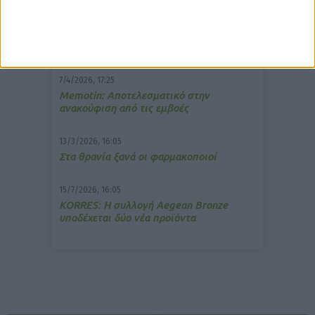
10/3/2026, 16:44
Πρόστιμο σε φαρμακείο για τη
μετάδοση μουσικής;
7/4/2026, 17:25
Memotin: Αποτελεσματικό στην
ανακούφιση από τις εμβοές
13/3/2026, 16:05
Στα θρανία ξανά οι φαρμακοποιοί
15/7/2026, 16:05
ΚΟRRES: Η συλλογή Aegean Bronze
υποδέχεται δύο νέα προϊόντα