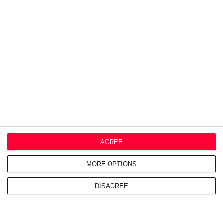
ελλείψεις φαρμάκων στις
τουριστικές περιοχές
27/7/2026 3:54:33 μμ
Δωρεάν εφαρμογή για τα
εφημερεύοντα φαρμακεία
AGREE
MORE OPTIONS
DISAGREE