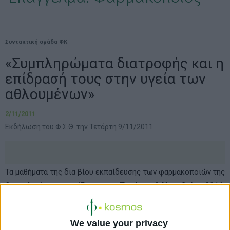
Συντακτική ομάδα ΦΚ
«Συμπληρώματα διατροφής και η
επίδρασή τους στην υγεία των
αθλουμένων»
2/11/2011
Εκδήλωση του Φ.Σ.Θ. την Τετάρτη 9/11/2011
Τα μαθήματα της δια βίου εκπαίδευσης των φαρμακοποιών της
Θεσσαλονίκης συνεχίζονται την
Τετάρτη 9 Νοεμβρίου 2011
,
στην αίθουσα σεμιναρίων του
Φαρμακευτικού Συλλόγου
Θεσσαλονίκης
(Εθνικής Αντιστάσεως 173 – 175, Φοίνικας).
We value your privacy