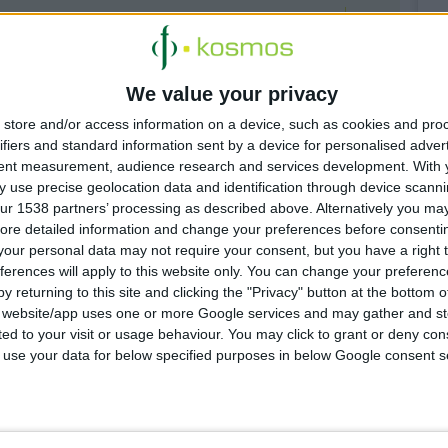
We value your privacy
store and/or access information on a device, such as cookies and pro
ζουν κοινές
ifiers and standard information sent by a device for personalised adver
tent measurement, audience research and services development.
With 
των οικιακών
 use precise geolocation data and identification through device scanni
ur 1538 partners’ processing as described above. Alternatively you may 
ore detailed information and change your preferences before consenti
our personal data may not require your consent, but you have a right t
α φαρμακεία
ferences will apply to this website only. You can change your preferen
 ο ΠΦΣ στο
y returning to this site and clicking the "Privacy" button at the bottom
s website/app uses one or more Google services and may gather and st
ited to your visit or usage behaviour. You may click to grant or deny c
 to use your data for below specified purposes in below Google consent s