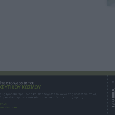
τε στο website του
© 
ΕΥΤΙΚΟΥ ΚΟΣΜΟΥ
τους τρόπους προβολής και προσεγγίστε το κοινό σας αποτελεσματικά,
 δημοφιλέστερο site στο χώρο του φαρμάκου και της υγείας.
σπαλά
oussias.com