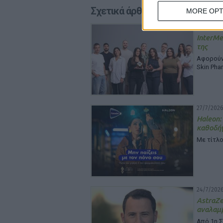
Σχετικά άρθρα
MORE OPT
29/7/2026
InterMe
της
Αφορούν 
Skin Pha
27/7/2026
Haleon:
καθοδή
Με τίτλο
24/7/2026
Astra
αναλαμβ
Από 1η 