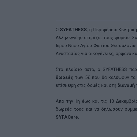
Ο
SYFATHESS
, η Περιφέρεια Κεντρικ
Αλληλεγγύης στηρίζει τους φορείς: Σ
Ιερού Ναού Αγίου Φωτίου Θεσσαλονίκη
Αναστασίας για οικογένειες, ορφανά κα
Στο πλαίσιο αυτό, ο
SYFATHESS
παρο
δωρεές
των 5€ που θα καλύψουν τα έ
επίσκεψη στις δομές και στη
διανομή
Από την 1η έως και τις 10 Δεκεμβρί
δωρεές τους και να δηλώσουν συμμε
SYFACare
.