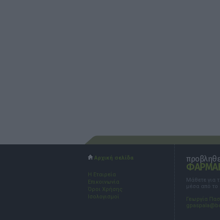
προβληθεί
Αρχική σελίδα
ΦΑΡΜΑΚ
Η Εταιρεία
Μάθετε για 
Επικοινωνία
μέσα από το
Όροι Χρήσης
Ισολογισμοί
Γεωργία Πα
gpaspala@b