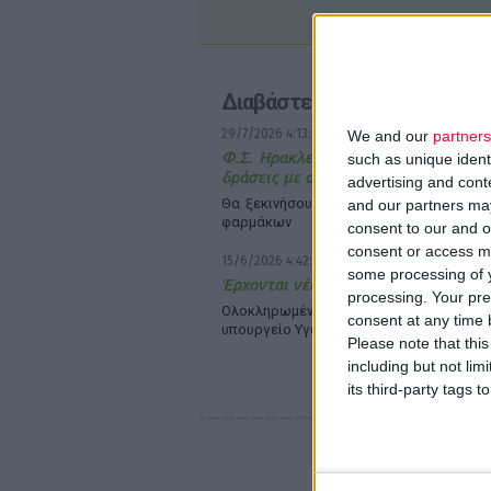
Διαβάστε επίσης
29/7/2026 4:13:55 μμ
We and our
partners
Φ.Σ. Ηρακλείου & Ρεθύμνου: Σχεδιά
such as unique ident
δράσεις με συλλόγους ασθενών
advertising and con
Θα ξεκινήσουν με την ορθή διαχείριση 
and our partners may
φαρμάκων
consent to our and o
consent or access m
15/6/2026 4:42:30 μμ
some processing of y
Έρχονται νέες δράσεις πρόληψης στ
processing. Your pre
Ολοκληρωμένο σχέδιο κατέθεσε
consent at any time b
υπουργείο Υγείας
Please note that thi
including but not lim
its third-party tags