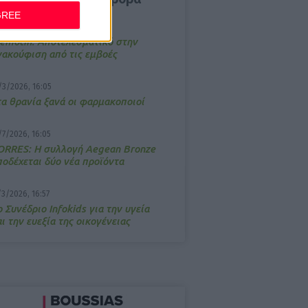
GREE
4/2026, 17:25
emotin: Αποτελεσματικό στην
νακούφιση από τις εμβοές
/3/2026, 16:05
τα θρανία ξανά οι φαρμακοποιοί
/7/2026, 16:05
ΟRRES: Η συλλογή Aegean Bronze
ποδέχεται δύο νέα προϊόντα
/3/2026, 16:57
 Συνέδριο Infokids για την υγεία
ι την ευεξία της οικογένειας