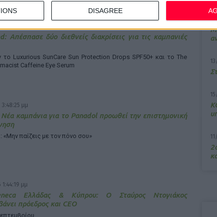
IONS
DISAGREE
A
7/
 4:17:34 μμ
M
d: Απέσπασε δύο διεθνείς διακρίσεις για τις καμπανιές
α
το Luxurious SunCare Sun Protection Drops SPF50+ και το The
13
rmacist Caffeine Eye Serum
Σ
15
Κ
 3:48:25 μμ
υ
 Νέα καμπάνια για το Panadol προωθεί την επιστημονική
γηση
: «Μην παίζεις με τον πόνο σου»
11
2ο
κα
 1:44:19 μμ
Zeneca Ελλάδας & Κύπρου: Ο Σταύρος Ντογιάκος
άνει πρόεδρος και CEO
Σεπτεμβρίου