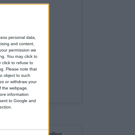
cess personal data,
tising and content,
your permission we
ng. You may click to
click to refuse to
ng.
Please note that
o object to such
ces or withdraw your
 of the webpage.
ore information
onsent to Google and
ection.
δημοφιλέστερα άρθρα