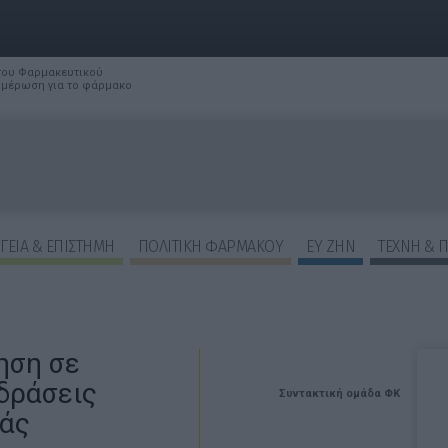
 του Φαρμακευτικού
νημέρωση για το φάρμακο
ΓΕΙΑ & ΕΠΙΣΤΗΜΗ
ΠΟΛΙΤΙΚΗ ΦΑΡΜΑΚΟΥ
ΕΥ ΖΗΝ
ΤΕΧΝΗ & 
ηση σε
δράσεις
Συντακτική ομάδα ΦΚ
ράς