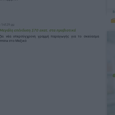
 1:41:29 μμ
 Μεγάλη επένδυση $70 εκατ. στα προβιοτικά
άζει νέα υπερσύγχρονη γραμμή παραγωγής για το σκεύασμα
rmina στο Μεξικό