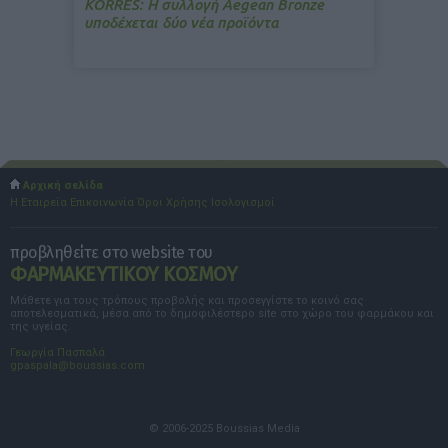
ΚΟRRES: Η συλλογή Aegean Bronze
υποδέχεται δύο νέα προϊόντα
Αρχική σελίδα
Η Εταιρεία
Επικοινωνία
Όροι Χρήσης
Ισολογισμοί
προβληθείτε στο website του
ΦΑΡΜΑΚΕΥΤΙΚΟΥ ΚΟΣΜΟΥ
Μάθετε για τους τρόπους προβολής και προσεγγίστε το κοινό σας
αποτελεσματικά, μέσα από το δημοφιλέστερο site στο χώρο του φαρμάκου και
της υγείας.
Γεωργία Πασπαλά
gpaspala@boussias.com
© 2006-2025 Boussias Media