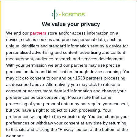
We value your privacy
We and our
partners
store and/or access information on a
device, such as cookies and process personal data, such as
unique identifiers and standard information sent by a device for
Σε μια σημαντική συμφωνία για την πρώτη εταιρεία φυσικών
personalised advertising and content, advertising and content
καλλυντικών στην Ελλάδα, αλλά και την ελληνική
measurement, audience research and services development.
επιχειρηματικότητα συνολικά, κατέληξε η αναζήτηση
With your permission we and our partners may use precise
στρατηγικού εταίρου για την
Apivita.
geolocation data and identification through device scanning. You
may click to consent to our and our 1538 partners’ processing
as described above. Alternatively you may click to refuse to
Το πλειοψηφικό πακέτο της Apivita απέκτησε η ισπανικών
consent or access more detailed information and change your
συμφερόντων
PUIG
(www.puig.com), μια εταιρία με παγκόσμια
preferences before consenting.
Please note that some
παρουσία που δραστηριοποιείται στον χώρο της μόδας, των
processing of your personal data may not require your consent,
but you have a right to object to such processing. Your
αρωμάτων και καλλυντικών.
preferences will apply to this website only. You can change your
preferences or withdraw your consent at any time by returning
Η επένδυση της PUIG στην Apivita έχει στρατηγικό χαρακτήρα,
to this site and clicking the "Privacy" button at the bottom of the
καθώς εξασφαλίζονται μια σειρά από προϋποθέσεις, οι οποίες
webpage.