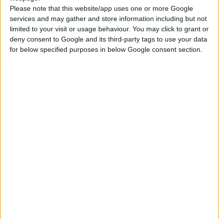
Please note that this website/app uses one or more Google
εξαρχής ήταν
κεφαλαιώδους αξίας
για την οικογένεια
services and may gather and store information including but not
Κουτσιανά, που διατηρεί
την καταστατική μειοψηφία.
limited to your visit or usage behaviour. You may click to grant or
deny consent to Google and its third-party tags to use your data
Εξασφαλίζεται η κεφαλαιακή επάρκεια της Apivita – η οποία
for below specified purposes in below Google consent section.
ενισχύεται κεφαλαιακά με
αύξηση μετοχικού κεφαλαίου.
Η
έδρα και η γραμμή παραγωγής της εταιρίας παραμένουν στην
Ελλάδα, με πλήρη αξιοποίηση των δυνατοτήτων του
ερευνητικού εργαστηρίου και των υπερσύγχρονων
εγκαταστάσεων στο Μαρκόπουλο.
Παράλληλα, όλες οι υφιστάμενες συνεργασίες της Apivita θα
συνεχιστούν και δίνεται η ευκαιρία να ενισχυθούν και να
αναπτυχθούν ακόμα περισσότερο, όπως οι συνεργασίες με μια
ολόκληρη κοινότητα από παραγωγούς και καλλιεργητές σε όλη
τη χώρα που εξασφαλίζουν την απόλυτη ιχνηλασιμότητα και
εξαιρετική ποιότητα των πρώτων υλών της εταιρείας.
Σημαντικό κριτήριο στην επιλογή της από πλευράς της