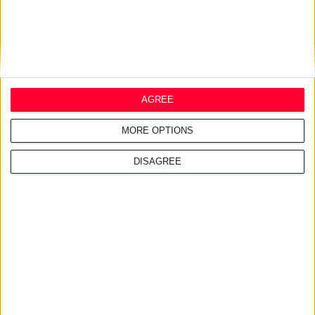
Panadol προωθεί την
επιστημονική καθοδήγηση
24/7/2026 1:44:19 μμ
AGREE
AstraZeneca Ελλάδας &
Κύπρου: Ο Σταύρος Ντογιάκος
MORE OPTIONS
αναλαμβάνει πρόεδρος και
CEO
DISAGREE
24/7/2026 1:41:29 μμ
Opella: Μεγάλη επένδυση $70
εκατ. στα προβιοτικά