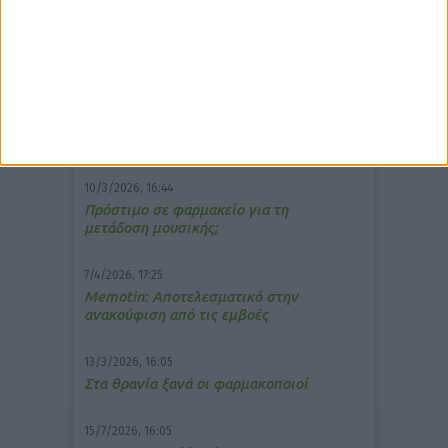
δημοφιλέστερα άρθρα
10/3/2026, 16:44
Πρόστιμο σε φαρμακείο για τη
μετάδοση μουσικής;
7/4/2026, 17:25
Memotin: Αποτελεσματικό στην
ανακούφιση από τις εμβοές
13/3/2026, 16:05
Στα θρανία ξανά οι φαρμακοποιοί
15/7/2026, 16:05