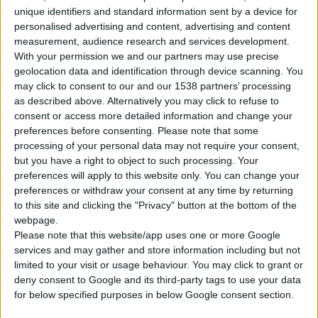
unique identifiers and standard information sent by a device for
personalised advertising and content, advertising and content
measurement, audience research and services development.
With your permission we and our partners may use precise
geolocation data and identification through device scanning. You
may click to consent to our and our 1538 partners’ processing
as described above. Alternatively you may click to refuse to
consent or access more detailed information and change your
Ο Φ.Σ. Θεσσαλονίκης ενημερώνει ότι ο
Ελληνικός Ερυθρός
preferences before consenting.
Please note that some
Σταυρός
πραγματοποιεί στη Θεσσαλονίκη
συναυλία
της
processing of your personal data may not require your consent,
Μεικτής Χορωδίας Ενηλίκων του Περιφερειακού Τμήματος
but you have a right to object to such processing. Your
Νέας Σμύρνης του Οργανισμού. Η συναυλία με τίτλο
«Ό,τι έχω
preferences will apply to this website only. You can change your
preferences or withdraw your consent at any time by returning
να σου πω, με τα τραγούδια μου στο λέω»
θα δοθεί την
to this site and clicking the "Privacy" button at the bottom of the
Κυριακή 5 Φεβρουαρίου 2023, στις 6 το απόγευμα, στην
webpage.
αίθουσα «Αιμίλιος Ριάδης» του
Μεγάρου Μουσικής
Please note that this website/app uses one or more Google
Θεσσαλονίκης.
Η είσοδος είναι ελεύθερη.
services and may gather and store information including but not
limited to your visit or usage behaviour. You may click to grant or
deny consent to Google and its third-party tags to use your data
Το πρόγραμμα της εκδήλωσης περιλαμβάνει τραγούδια
for below specified purposes in below Google consent section.
διάσημων Ελλήνων συνθετών, καθώς και τραγούδια της Μικράς