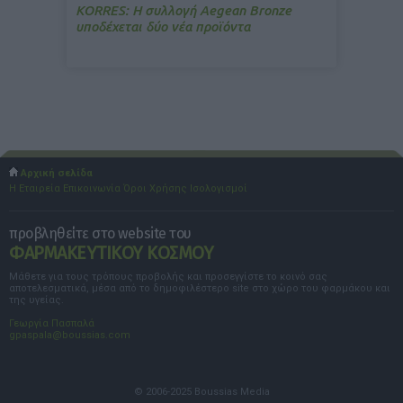
ΚΟRRES: Η συλλογή Aegean Bronze
υποδέχεται δύο νέα προϊόντα
Αρχική σελίδα
Η Εταιρεία
Επικοινωνία
Όροι Χρήσης
Ισολογισμοί
προβληθείτε στο website του
ΦΑΡΜΑΚΕΥΤΙΚΟΥ ΚΟΣΜΟΥ
Μάθετε για τους τρόπους προβολής και προσεγγίστε το κοινό σας
αποτελεσματικά, μέσα από το δημοφιλέστερο site στο χώρο του φαρμάκου και
της υγείας.
Γεωργία Πασπαλά
gpaspala@boussias.com
© 2006-2025 Boussias Media