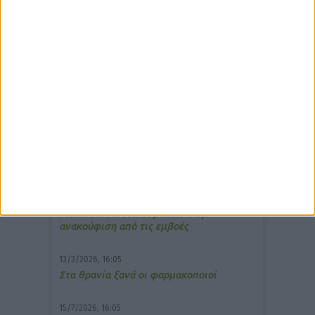
δημοφιλέστερα άρθρα
10/3/2026, 16:44
Πρόστιμο σε φαρμακείο για τη
μετάδοση μουσικής;
7/4/2026, 17:25
Memotin: Αποτελεσματικό στην
ανακούφιση από τις εμβοές
13/3/2026, 16:05
Στα θρανία ξανά οι φαρμακοποιοί
15/7/2026, 16:05