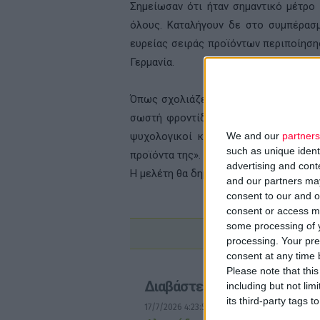
Σημείωσαν ότι ήταν σημαντικό μέτρο 
όλους. Καταλήγουν δε στο συμπέρασμα
ευρείας σειράς προϊόντων περιποίηση
Γερμανία.
Όπως σχολιάζει σχετικά ο
ΠΣΒΑΚ
: «
σωστή φροντίδα συμβάλλουν πολύ περ
ψυχολογικοί και φυσιολογικοί παρά
We and our
partners
such as unique ident
προϊόντα της».
advertising and con
Η μελέτη θα δημοσιευτεί στο περιοδι
and our partners may
consent to our and o
consent or access m
some processing of y
processing. Your pre
consent at any time b
Please note that thi
Διαβάστε επίσης
including but not lim
its third-party tags
17/7/2026 4:23:57 μμ