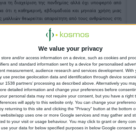
για τη διαχείριση της πανδημίας αλλά όχι υποφερτό από
 ότι η καθημερινή, εβδομαδιαία και μηνιαία χρήση μιας
ς μαλλιών θεωρείται απαραίτητη από τους ανθρώπους στη
Τα αποτελέσματα αποδεικνύουν ότι ένα καλό κούρεμα και η
We value your privacy
ισσότερο στην ευζωία από ό,τι μπορεί να πιστεύαμε. Οι
γοντες συνδέονται με την φροντίδα των μαλλιών και τα
store and/or access information on a device, such as cookies and pro
ifiers and standard information sent by a device for personalised adver
tent measurement, audience research and services development.
With 
κό SOFW.
 use precise geolocation data and identification through device scanni
ur 1538 partners’ processing as described above. Alternatively you may 
ore detailed information and change your preferences before consenti
our personal data may not require your consent, but you have a right t
ferences will apply to this website only. You can change your preferen
y returning to this site and clicking the "Privacy" button at the bottom
s website/app uses one or more Google services and may gather and st
ited to your visit or usage behaviour. You may click to grant or deny c
 to use your data for below specified purposes in below Google consent s