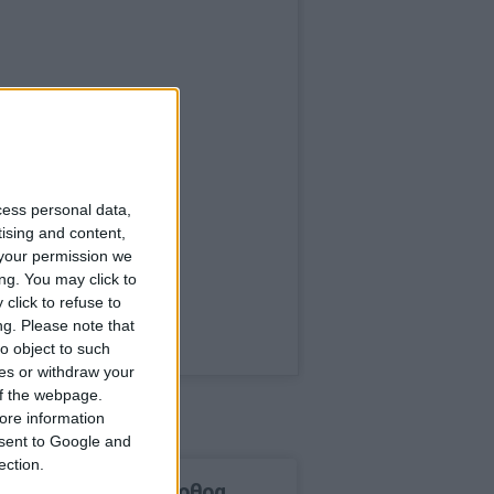
cess personal data,
tising and content,
your permission we
ng. You may click to
click to refuse to
ng.
Please note that
o object to such
ces or withdraw your
 of the webpage.
ore information
onsent to Google and
ection.
δημοφιλέστερα άρθρα