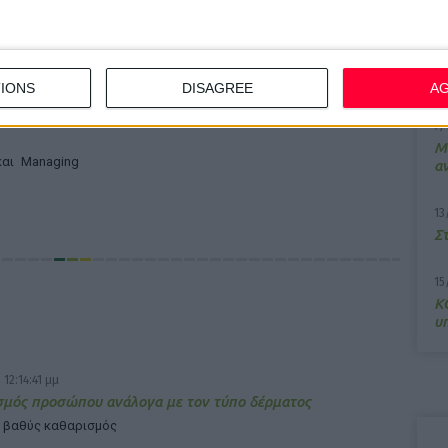
ρμακεία της
10
ντιπρόεδρος
Π
μ
IONS
DISAGREE
A
λάξουν την
7/
M
και Managing
α
13
Σ
15
Κ
υ
 12:14:41 μμ
σμός προσώπου ανάλογα με τον τύπο δέρματος
 ο βαθύς καθαρισμός