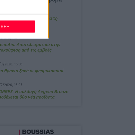
/3/2026, 16:44
ρόστιμο σε φαρμακείο για τη
ετάδοση μουσικής;
GREE
4/2026, 17:25
emotin: Αποτελεσματικό στην
νακούφιση από τις εμβοές
/3/2026, 16:05
τα θρανία ξανά οι φαρμακοποιοί
/7/2026, 16:05
ΟRRES: Η συλλογή Aegean Bronze
ποδέχεται δύο νέα προϊόντα