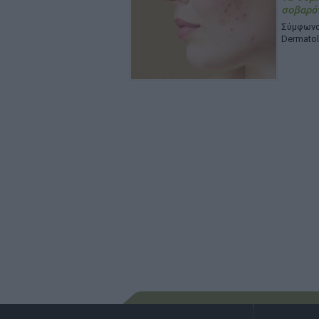
σοβαρότ
Σύμφωνα
Dermato