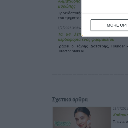
Αλματώδης ανάπτυξη στα online φα
Ευρώπης
Προειδοποιήσεις απευθύνει όμως ο α
του τμήματος Consumer Health της IQVIA
MORE OPT
1/7/2026 3:16:43 μμ
Τα 64 λεπτά που μπορεί να αλ
κερδοφορία ενός φαρμακείου
Γράφει ο Γιάννης Δατσέρης, Founder 
Director prais.ai
Σχετικά άρθρα
22/7/2025
Καθαρι
Τι είναι