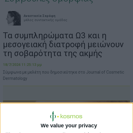
Αναστασία Σαράφη
μέλος συντακτικής ομάδας
Τα συμπληρώματα Ω3 και η
μεσογειακή διατροφή μειώνουν
τη σοβαρότητα της ακμής
18/7/2024 11:25:13 μμ
Σύμφωνα με μελέτη που δημοσιεύτηκε στο Journal of Cosmetic
Dermatology
We value your privacy