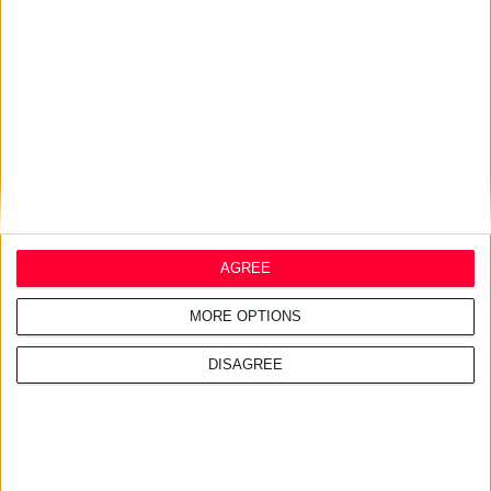
13/6/2024 11:09:34 μμ
Πώς είναι ένα αλλοιωμένο
αντηλιακό;
AGREE
MORE OPTIONS
DISAGREE