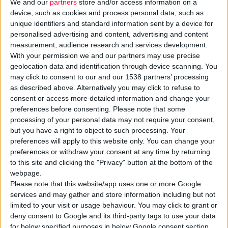
We and our
partners
store and/or access information on a
device, such as cookies and process personal data, such as
unique identifiers and standard information sent by a device for
personalised advertising and content, advertising and content
measurement, audience research and services development.
With your permission we and our partners may use precise
geolocation data and identification through device scanning. You
may click to consent to our and our 1538 partners’ processing
as described above. Alternatively you may click to refuse to
Βελτιώσεις στο δέρμα τους είδαν ασθενείς με
ακμή
που
consent or access more detailed information and change your
ακολούθησαν
μεσογειακή διατροφή
και έλαβαν
preferences before consenting.
Please note that some
processing of your personal data may not require your consent,
συμπληρώματα Ω3,
σύμφωνα με μελέτη που δημοσιεύτηκε
but you have a right to object to such processing. Your
στο Journal of Cosmetic Dermatology. Η βελτίωση αφορούσε
preferences will apply to this website only. You can change your
φλεγμονώδεις και μη βλάβες, με τους ερευνητές από το
preferences or withdraw your consent at any time by returning
Ludwig Maximilian Πανεπιστήμιο του Μονάχου να διαπιστώνουν
to this site and clicking the "Privacy" button at the bottom of the
webpage.
επίσης ότι αυξημένα επίπεδα Ω3 στον οργανισμό οδήγησαν σε
Please note that this website/app uses one or more Google
καλύτερη κλινική εικόνα και ποιότητα ζωής.
services and may gather and store information including but not
limited to your visit or usage behaviour. You may click to grant or
Στην έρευνα συμμετείχαν 60 ασθενείς με δύο είδη ακμής
deny consent to Google and its third-party tags to use your data
for below specified purposes in below Google consent section.
(φαγεσωρική και βλατιδώδης) που δεν λάμβαναν