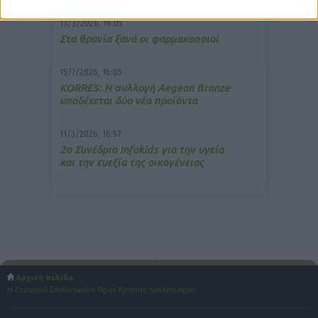
13/3/2026, 16:05
Στα θρανία ξανά οι φαρμακοποιοί
15/7/2026, 16:05
ΚΟRRES: Η συλλογή Aegean Bronze
υποδέχεται δύο νέα προϊόντα
11/3/2026, 16:57
2ο Συνέδριο Infokids για την υγεία
και την ευεξία της οικογένειας
Αρχική σελίδα
Η Εταιρεία
Επικοινωνία
Όροι Χρήσης
Ισολογισμοί