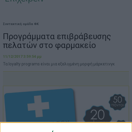
Συντακτική ομάδα ΦΚ
Προγράμματα επιβράβευσης
πελατών στο φαρμακείο
11/12/2017 3:59:54 μμ
Τα loyalty programs είναι μια εξελιγμένη μορφή μάρκετινγκ