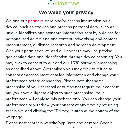
We value your privacy
To Pharmacy2020 γράφει για το ελληνικό φαρμακείο
We and our
partners
store and/or access information on a
device, such as cookies and process personal data, such as
Κοινός τόπος τα τελευταία χρόνια, τα προγράμματα πιστότητας
unique identifiers and standard information sent by a device for
και επιβράβευσης (loyalty programs) βασίζονται σε μια απλή
personalised advertising and content, advertising and content
λογική:
ανταμείβουμε τους πιστούς πελάτες μας,
measurement, audience research and services development.
With your permission we and our partners may use precise
ενδυναμώνοντας τη σχέση τους με το φαρμακείο μας και
geolocation data and identification through device scanning. You
ενισχύοντας τις πωλήσεις μας.
may click to consent to our and our 1538 partners’ processing
Η επιτυχία τους οφείλεται στο γεγονός ότι ένα
as described above. Alternatively you may click to refuse to
καλοσχεδιασμένο πρόγραμμα πιστότητας και επιβράβευσης
consent or access more detailed information and change your
preferences before consenting.
Please note that some
αποδίδει περισσότερο από οποιαδήποτε άλλη μορφή
processing of your personal data may not require your consent,
μάρκετινγκ. Ας δούμε επιγραμματικά πώς λειτουργούν:
but you have a right to object to such processing. Your
preferences will apply to this website only. You can change your
Καταρχάς, προσελκύουν περισσότερους πελάτες. Ποιος
preferences or withdraw your consent at any time by returning
δεν θέλει να του επιστρέφεται μέρος των χρημάτων που
to this site and clicking the "Privacy" button at the bottom of the
δαπανά;
webpage.
Please note that this website/app uses one or more Google
Παρακινούν τον καταναλωτή να δαπανήσει περισσότερο.