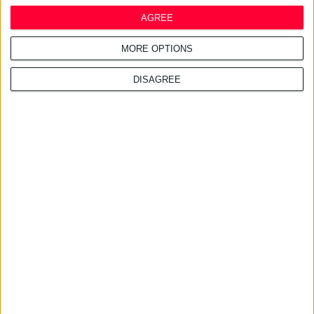
AGREE
24/7/2026 1:41:29 μμ
Opella: Μεγάλη επένδυση $70
MORE OPTIONS
εκατ. στα προβιοτικά
DISAGREE