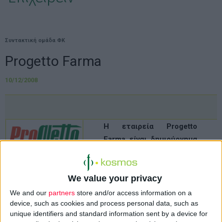
Συντακτική ομάδα ΦΚ
Progetto Farma
10/12/2008
Η εταιρεία Progetto
Farma είναι δηµιούργηµα
ανθρώπων µε εµπειρία
και καινοτόµες ιδέες στο
We value your privacy
χώρο της αρχιτεκτονικής
φαρµακείων. Βασιζόµενοι
We and our
partners
store and/or access information on a
device, such as cookies and process personal data, such as
σε µια άριστη σχέση
unique identifiers and standard information sent by a device for
συνεργασίας, σχεδιάζουν