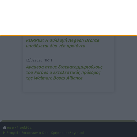
13/3/2026, 16:05
Στα θρανία ξανά οι φαρμακοποιοί
15/7/2026, 16:05
ΚΟRRES: Η συλλογή Aegean Bronze
υποδέχεται δύο νέα προϊόντα
12/3/2026, 16:11
Ανάμεσα στους δισεκατομμυριούχους
του Forbes o εκτελεστικός πρόεδρος
της Walmart Boots Alliance
Αρχική σελίδα
Η Εταιρεία
Επικοινωνία
Όροι Χρήσης
Ισολογισμοί