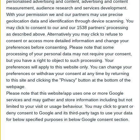
personalised advertising and content, advertising and content
και δηµιουργούν για τους
measurement, audience research and services development.
φαρµακοποιούς
With your permission we and our partners may use precise
σύγχρονα καταστήµατα
geolocation data and identification through device scanning. You
may click to consent to our and our 1538 partners’ processing
που τα χαρακτηρίζει η
as described above. Alternatively you may click to refuse to
αισθητική και η
consent or access more detailed information and change your
εργονοµία.
preferences before consenting.
Please note that some
Η Progetto Farma είναι
processing of your personal data may not require your consent,
but you have a right to object to such processing. Your
διατεθειµένη να προσφέρει
preferences will apply to this website only. You can change your
λύσεις για οποιοδήποτε
preferences or withdraw your consent at any time by returning
πρόβληµα απασχολεί το
to this site and clicking the "Privacy" button at the bottom of the
φαρµακοποιό, πάντα µε
webpage.
Please note that this website/app uses one or more Google
σωστό σχεδιασµό,
services and may gather and store information including but not
οργάνωση και σε σύντοµο
limited to your visit or usage behaviour. You may click to grant or
χρονικό διάστηµα.
deny consent to Google and its third-party tags to use your data
for below specified purposes in below Google consent section.