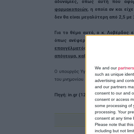
αδυναμίες, όπως αυτή που αφ
φαρμακοποιών
, η οποία αν και εί
δεν θα είναι μεγαλύτερη από 2,5 με 
Για το θέμα αυτό, ο κ. Λοβέρδος 
όπως ανέφερε και στα μέλη της
επαγγέλματός τους, δηλαδή να 
απόγευμα, καθώς και Σάββατο
.
We and our
partners
Ο υπουργός Υγείας ανέφερε ότι στο ε
such as unique ident
του μνημονίου.
advertising and con
and our partners may
consent to our and o
Πηγή: in.gr (12/5/2011)
consent or access m
some processing of y
processing. Your pre
consent at any time b
Please note that thi
including but not lim