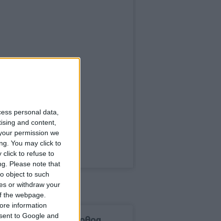
cess personal data,
tising and content,
your permission we
ng. You may click to
click to refuse to
ng.
Please note that
o object to such
ces or withdraw your
 of the webpage.
ore information
onsent to Google and
δημοφιλέστερα άρθρα