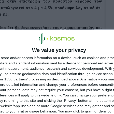
ορά στην
επιστροφή του ποσοστού κέρδους των
χε υπολογιστεί στο 4 με 4,5%, προέκυψε λογιστικά ότι
2,8%.
είπε ότι
θα ξανασυναντήσει τους φαρμακοποιούς
, και
 τρόικας
θα τους ζητήσει πλήρη απελευθέρωση του
ανοίγουν τα φαρμακεία τους Δευτέρα και Τετάρτη
We value your privacy
store and/or access information on a device, such as cookies and pro
ξής θα υπογράφουν όλοι οι υπουργοί την επικαιροποίηση
ifiers and standard information sent by a device for personalised adver
tent measurement, audience research and services development.
With 
 use precise geolocation data and identification through device scanni
ur 1538 partners’ processing as described above. Alternatively you may 
ore detailed information and change your preferences before consenti
our personal data may not require your consent, but you have a right t
ferences will apply to this website only. You can change your preferen
y returning to this site and clicking the "Privacy" button at the bottom
s website/app uses one or more Google services and may gather and st
ited to your visit or usage behaviour. You may click to grant or deny c