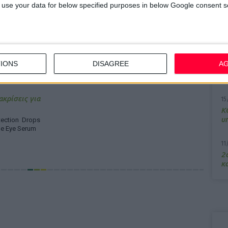
 to use your data for below specified purposes in below Google consent s
7/
M
 ο ΠΦΣ στη
α
αρμάκου με
IONS
DISAGREE
A
13
Σ
ακρίσεις για
15
Κ
υ
ection Drops
ne Eye Serum
11
2ο
κα