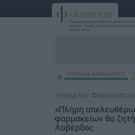
Καλωσήλθατε στο ειδησεογραφικό site
Κόσμου. 'Αμεση, έγκυρη και ποιοτική ε
και την υγεία.
ΕΠΑΓΓΕΛΜΑ: ΦΑΡΜΑΚΟΠΟΙΟΣ
Υ
ΣΥΜΒΟΥΛΕΣ ΟΜΟΡΦΙΑΣ
Επάγγελμα: Φαρμακοποιό
«Πλήρη απελευθέρω
φαρμακείων θα ζητήσ
Λοβέρδος