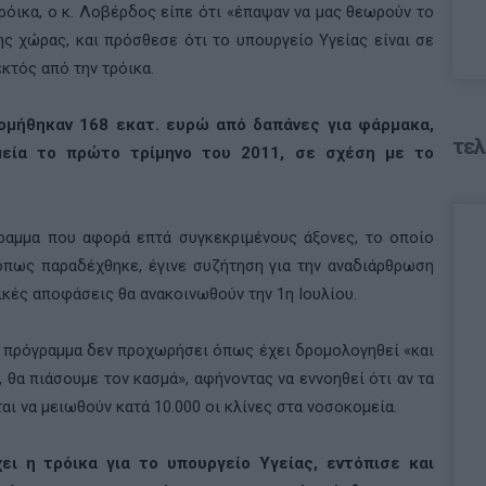
ρόικα, ο κ. Λοβέρδος είπε ότι «έπαψαν να μας θεωρούν το
ς χώρας, και πρόσθεσε ότι το υπουργείο Υγείας είναι σε
κτός από την τρόικα.
ομήθηκαν 168 εκατ. ευρώ από δαπάνες για φάρμακα,
τελ
μεία το πρώτο τρίμηνο του 2011, σε σχέση με το
αμμα που αφορά επτά συγκεκριμένους άξονες, το οποίο
 όπως παραδέχθηκε, έγινε συζήτηση για την αναδιάρθρωση
ικές αποφάσεις θα ανακοινωθούν την 1η Ιουλίου.
το πρόγραμμα δεν προχωρήσει όπως έχει δρομολογηθεί «και
, θα πιάσουμε τον κασμά», αφήνοντας να εννοηθεί ότι αν τα
αι να μειωθούν κατά 10.000 οι κλίνες στα νοσοκομεία.
ει η τρόικα για το υπουργείο Υγείας, εντόπισε και