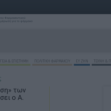
 του Φαρμακευτικού
νημέρωση για το φάρμακο
ΓΕΙΑ & ΕΠΙΣΤΗΜΗ
ΠΟΛΙΤΙΚΗ ΦΑΡΜΑΚΟΥ
ΕΥ ΖΗΝ
ΤΕΧΝΗ & 
ς
ση» των
ει ο Α.