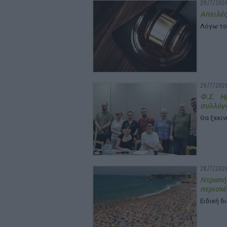
29/7/2026
Απειλές
Λόγω το
29/7/2026
Φ.Σ. Η
συλλόγ
Θα ξεκιν
28/7/2026
Ντροπή
περιοχέ
Ειδική δ