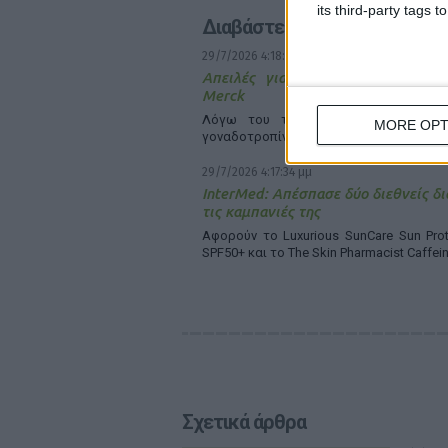
its third-party tags
Διαβάστε επίσης
29/7/2026 4:18:55 μμ
Απειλές για μηνύσεις «στέλνει»
Merck
Λόγω του τρόπου διάθεσης του φ
MORE OPT
γοναδοτροπίνη αλφα
29/7/2026 4:17:34 μμ
InterMed: Απέσπασε δύο διεθνείς δι
τις καμπανιές της
Αφορούν το Luxurious SunCare Sun Prot
SPF50+ και το The Skin Pharmacist Caffei
Σχετικά άρθρα