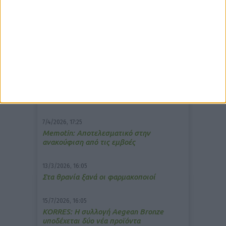
δημοφιλέστερα άρθρα
10/3/2026, 16:44
Πρόστιμο σε φαρμακείο για τη
μετάδοση μουσικής;
7/4/2026, 17:25
Memotin: Αποτελεσματικό στην
ανακούφιση από τις εμβοές
13/3/2026, 16:05
Στα θρανία ξανά οι φαρμακοποιοί
15/7/2026, 16:05
ΚΟRRES: Η συλλογή Aegean Bronze
υποδέχεται δύο νέα προϊόντα