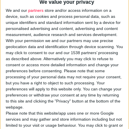
We value your privacy
We and our
partners
store and/or access information on a
device, such as cookies and process personal data, such as
unique identifiers and standard information sent by a device for
personalised advertising and content, advertising and content
measurement, audience research and services development.
Η
Pharmathen
ανταποκρινόμενη στις επείγουσες ανάγκες που
With your permission we and our partners may use precise
προέκυψαν λόγω των
πλημμυρών
Daniel και Elias στη
geolocation data and identification through device scanning. You
may click to consent to our and our 1538 partners’ processing
Θεσσαλία, προχώρησε σε δωρεά 250 κρεβατιών και
as described above. Alternatively you may click to refuse to
στρωμάτων σε 150 οικογένειες του
Δήμου Κιλελέρ
, προς
consent or access more detailed information and change your
ανακούφιση των πληγέντων. Η παράδοση των υλικών
preferences before consenting.
Please note that some
πραγματοποιήθηκε τη Δευτέρα 18 Δεκεμβρίου σε
processing of your personal data may not require your consent,
but you have a right to object to such processing. Your
εκπροσώπους του Δήμου, με σκοπό να διαμοιραστούν στα
preferences will apply to this website only. You can change your
χωριά που έχουν υποστεί τις μεγαλύτερες καταστροφές στις
preferences or withdraw your consent at any time by returning
υποδομές, ανάμεσα τους το Σωτήριο, το Αρμένιο, το Μεγάλο
to this site and clicking the "Privacy" button at the bottom of the
Μοναστήρι, το Κιλελέρ, η Νίκη και το Καλό Νερό.
webpage.
Please note that this website/app uses one or more Google
services and may gather and store information including but not
Η συγκεκριμένη
δωρεά
αποτελεί συνέχεια της πρώτης αρωγής
limited to your visit or usage behaviour. You may click to grant or
που παρείχε η εταιρεία προς τους πληγέντες, προσφέροντας