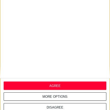
24/7/2026 1:44:19 μμ
AstraZeneca Ελλάδας &
Κύπρου: Ο Σταύρος Ντογιάκος
αναλαμβάνει πρόεδρος και
CEO
24/7/2026 1:41:29 μμ
Opella: Μεγάλη επένδυση $70
εκατ. στα προβιοτικά
AGREE
MORE OPTIONS
DISAGREE