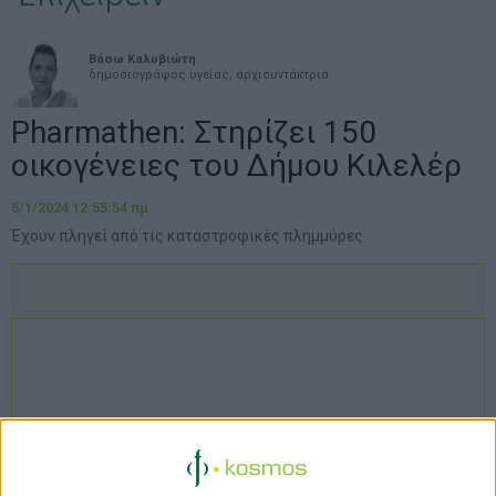
Βάσω Καλυβιώτη
δημοσιογράφος υγείας, αρχισυντάκτρια
Pharmathen: Στηρίζει 150
οικογένειες του Δήμου Κιλελέρ
5/1/2024 12:55:54 πμ
Έχουν πληγεί από τις καταστροφικές πλημμύρες