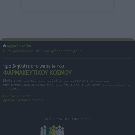
Αρχική σελίδα
Η Εταιρεία
Επικοινωνία
Όροι Χρήσης
Ισολογισμοί
προβληθείτε στο website του
ΦΑΡΜΑΚΕΥΤΙΚΟΥ ΚΟΣΜΟΥ
Μάθετε για τους τρόπους προβολής και προσεγγίστε το κοινό σας
αποτελεσματικά, μέσα από το δημοφιλέστερο site στο χώρο του φαρμάκου και
της υγείας.
Γεωργία Πασπαλά
gpaspala@boussias.com
© 2006-2025 Boussias Media